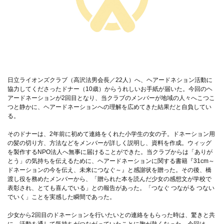
日立ライオンズクラブ（高沢法男会長／22人）へ、ヘアードネション活動に
協力してくださったドナー（10歳）からうれしいお手紙が届いた。今回のヘ
アードネーションが2回目となり、当クラブのメンバーが地域の人々へこつこ
つと静かに、ヘアードネーションへの理解を広めてきた結果だと自負してい
る。
そのドナーは、2年前に初めて連絡をくれた小学生の女の子。ドネーション用
の髪の切り方、方法などをメンバーが詳しく説明し、資料を作成。ウィッグ
を製作するNPO法人へ無事に届けることができた。当クラブからは「ありが
とう」の気持ちを伝えるために、ヘアードネーションに関する書籍『31cm～
ドネーションの今を伝え、未来につなぐ～』と感謝状を贈った。その後、橋
渡し役を務めたメンバーから、「贈られた本を読んだ少女の感想文が学校で
表彰され、とても喜んでいる」との報告があった。「つなぐ つながる つない
でいく」ことを実感した瞬間であった。
少女から2回目のドネーションを行いたいとの連絡をもらった時は、驚きと共
に、活動を通して気持ちがつながっていたことに胸が熱くなった。今回は