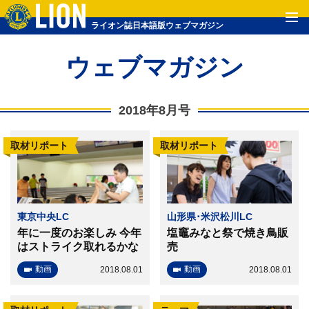
ライオン誌日本語版ウェブマガジン
ウェブマガジン
2018年8月号
取材リポート
取材リポート
東京中央LC
山形県･米沢松川LC
年に一度のお楽しみ 今年
塩竈みなと祭で焼き鳥販
はストライク取れるかな
売
動画
動画
2018.08.01
2018.08.01