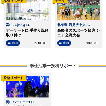
取材リポート
テーマ
富山いきいきLC
北海道･岩見沢中央LC
アーケードに 手作り風鈴
高齢者のスポーツ祭典 シ
取り付け
ニア交流大会
動画
動画
2018.08.01
2018.08.01
奉仕活動ー投稿リポート
投稿リポート
岡山ハーモニーLC