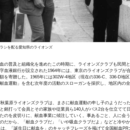
るチラシを配る愛知県のライオンズ
血の普及と組織化を進めたこの時期に、ライオンズクラブも民間
字血液銀行が設立された1964年には、東京のライオンズクラブが
を寄贈した。1965年には302W-4地区（現在の336-C、336-D
献血運動」を含む次年度の活動のスローガンを採択し、地区内の
東京秋葉原ライオンズクラブは、まさに献血運動の申し子のようだっ
と銘打って会員とその家族や従業員ら140人がバス2台を仕立てて
たのを皮切りに、献血事業に傾注していく。事あるごと、人に会
のだから、「献血クラブだ」「いや吸血クラブだよ」などと冷や
周年には、「誕生日に献血を」のキャッチフレーズを掲げて全国献血P