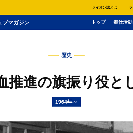
ライオン誌とは
ラ
ェブマガジン
トップ
奉仕活動
歴史
血推進の旗振り役と
1964年～