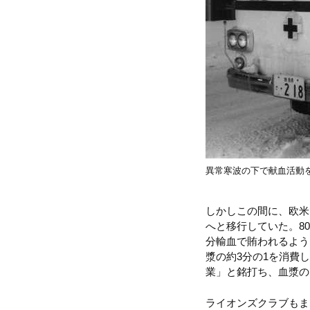
異常寒波の下で献血活動
しかしこの間に、欧米
へと移行していた。8
分輸血で賄われるよう
漿の約3分の1を消費
業」と銘打ち、血漿の
ライオンズクラブもま