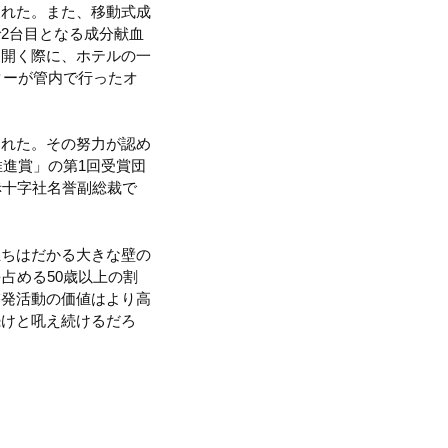
された。また、移動式成
2台目となる成分献血
を開く際に、ホテルの一
ターが管内で行ったオ
られた。その努力が認め
推進賞」の第1回受賞団
赤十字社名誉副総裁で
立ちはだかる大きな壁の
占める50歳以上の割
啓発活動の価値はより高
続けと吼え続けるだろ