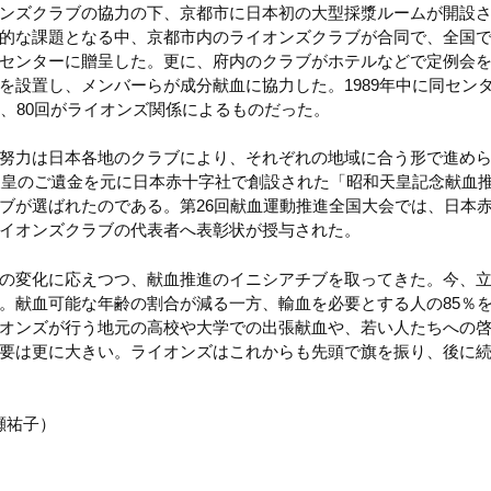
ンズクラブの協力の下、京都市に日本初の大型採漿ルームが開設
的な課題となる中、京都市内のライオンズクラブが合同で、全国で
センターに贈呈した。更に、府内のクラブがホテルなどで定例会
を設置し、メンバーらが成分献血に協力した。1989年中に同セン
ち、80回がライオンズ関係によるものだった。
努力は日本各地のクラブにより、それぞれの地域に合う形で進め
和天皇のご遺金を元に日本赤十字社で創設された「昭和天皇記念献血
ブが選ばれたのである。第26回献血運動推進全国大会では、日本
イオンズクラブの代表者へ表彰状が授与された。
の変化に応えつつ、献血推進のイニシアチブを取ってきた。今、
。献血可能な年齢の割合が減る一方、輸血を必要とする人の85％を
オンズが行う地元の高校や大学での出張献血や、若い人たちへの
要は更に大きい。ライオンズはこれからも先頭で旗を振り、後に
柳瀬祐子）