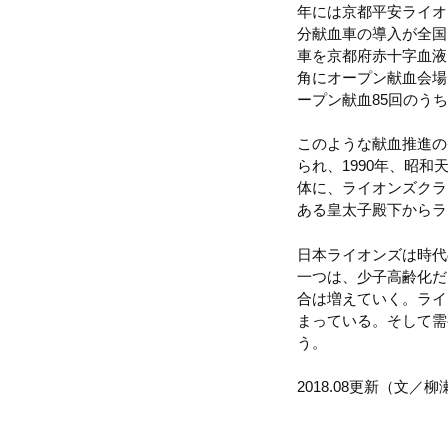
年には京都平安ライオ
分献血車の導入が全国
車を京都府赤十字血液
角にオープン献血会場
ープン献血85回のう
このような献血推進の
られ、1990年、昭
体に、ライオンズクラ
ある皇太子殿下からラ
日本ライオンズは時代
一つは、少子高齢化だ
合は増えていく。ライ
まっている。そして需
う。
2018.08更新（文／