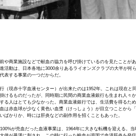
）
前や商業施設などで献血の協力を呼び掛けているのを見たことが
進活動は、日本各地に3000余りあるライオンズクラブの大半が何
代表する事業の一つだからだ。
行（現赤十字血液センター）が出来たのは1952年。これは現在と
掛けるものだったが、同時期に民間の商業血液銀行も生まれ人々
する人はとても少なかった。商業血液銀行では、生活費を得るた
血は赤血球が少なく黄色い血漿（けっしょう）が目立つことから
いばかりか、時には肝炎などの副作用を招くこともあった。
100%が売血だった血液事業は、1964年に大きな転機を迎える。
大使が暴漢に刺され、この時に行った輸血が原因で血清肝炎を発