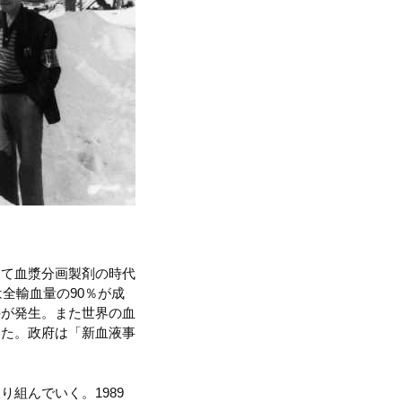
して血漿分画製剤の時代
全輸血量の90％が成
件が発生。また世界の血
った。政府は「新血液事
組んでいく。1989