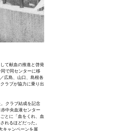
として献血の推進と啓発
合同で同センターに移
地区／広島、山口、島根各
全クラブが協力に乗り出
た。クラブ結成を記念
日赤中央血液センター
うごとに「血をくれ、血
かされるほどだった。
R大キャンペーンを展