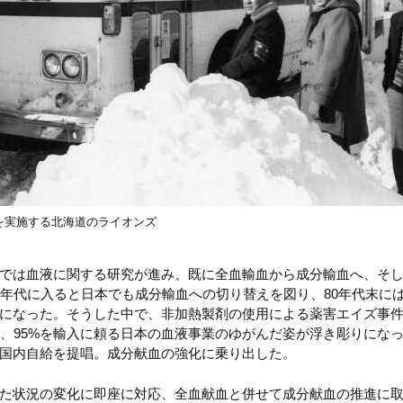
を実施する北海道のライオンズ
では血液に関する研究が進み、既に全血輸血から成分輸血へ、そ
0年代に入ると日本でも成分輸血への切り替えを図り、80年代末には
になった。そうした中で、非加熱製剤の使用による薬害エイズ事
し、95%を輸入に頼る日本の血液事業のゆがんだ姿が浮き彫りにな
国内自給を提唱。成分献血の強化に乗り出した。
た状況の変化に即座に対応、全血献血と併せて成分献血の推進に取り