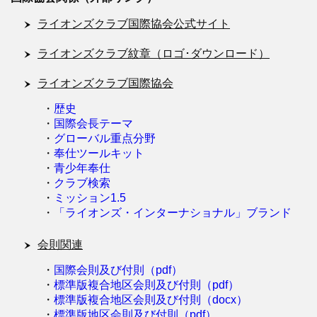
ライオンズクラブ国際協会公式サイト
ライオンズクラブ紋章（ロゴ･ダウンロード）
ライオンズクラブ国際協会
・
歴史
・
国際会長テーマ
・
グローバル重点分野
・
奉仕ツールキット
・
青少年奉仕
・
クラブ検索
・
ミッション1.5
・
「ライオンズ・インターナショナル」ブランド
会則関連
・
国際会則及び付則（pdf）
・
標準版複合地区会則及び付則（pdf）
・
標準版複合地区会則及び付則（docx）
・
標準版地区会則及び付則（pdf）