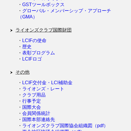
・
GSTツールボックス
・
グローバル・メンバーシップ・アプローチ
（GMA）
ライオンズクラブ国際財団
・
LCIFの使命
・
歴史
・
表彰プログラム
・
LCIFロゴ
その他
・
LCIF交付金・LCI補助金
・
ライオンズ・レート
・
クラブ用品
・
行事予定
・
国際大会
・
会員関係統計
・
国際本部連絡先
・
ライオンズクラブ国際協会組織図（pdf）