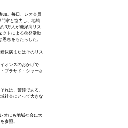
参加。毎日、レオ会員
療専門家と協力し、地域
約3万人が糖尿病リス
ェクトによる啓発活動
な恩恵をもたらした。
。糖尿病またはそのリス
。
ライオンズのおかげで、
ジ・プラサド・シャーさ
。それは、警鐘である。
地域社会にとって大きな
、レオにも地域社会に大
ら
を参照。