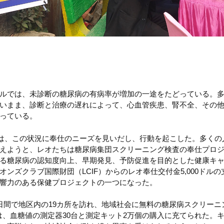
ルでは、未診断の糖尿病の有病率が増加の一途をたどっている。
いまま、診断と治療の遅れによって、心血管疾患、腎不全、その
っている。
たちは、この状況に奉仕のニーズを見いだし、行動を起こした。多く
えようと、レオたちは糖尿病集団スクリーニング検査の奉仕プロ
る糖尿病の認知度向上、早期発見、予防促進を目的とした健康キ
オンズクラブ国際財団（LCIF）からのレオ奉仕交付金5,000ドル
響力のある保健プロジェクトの一つになった。
日間で地区内の19カ所を訪れ、地域社会に無料の糖尿病スクリーニ
付金は、血糖値の測定器30台と測定キット2万個の購入に充てられた。