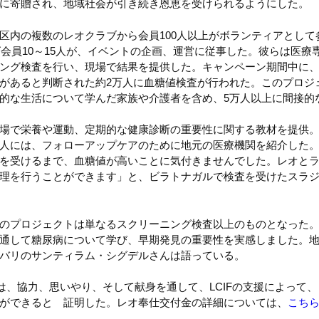
に寄贈され、地域社会が引き続き恩恵を受けられるようにした。
区内の複数のレオクラブから会員100人以上がボランティアとして
ンズ会員10～15人が、イベントの企画、運営に従事した。彼らは医
ング検査を行い、現場で結果を提供した。キャンペーン期間中に、
があると判断された約2万人に血糖値検査が行われた。このプロジ
的な生活について学んだ家族や介護者を含め、5万人以上に間接的
場で栄養や運動、定期的な健康診断の重要性に関する教材を提供
人には、フォローアップケアのために地元の医療機関を紹介した
を受けるまで、血糖値が高いことに気付きませんでした。レオと
理を行うことができます」と、ビラトナガルで検査を受けたスラ
のプロジェクトは単なるスクリーニング検査以上のものとなった
通して糖尿病について学び、早期発見の重要性を実感しました。
バリのサンティラム・シグデルさんは語っている。
たちは、協力、思いやり、そして献身を通して、LCIFの支援によって
ができると 証明した。レオ奉仕交付金の詳細については、
こち