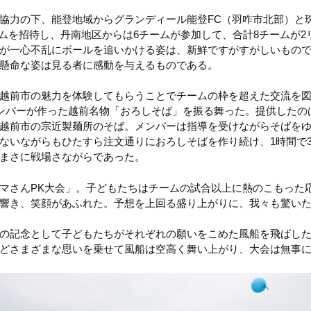
協力の下、能登地域からグランディール能登FC（羽咋市北部）と
ームを招待し、丹南地区からは6チームが参加して、合計8チームが
が一心不乱にボールを追いかける姿は、新鮮ですがすがしいもの
懸命な姿は見る者に感動を与えるものである。
越前市の魅力を体験してもらうことでチームの枠を超えた交流を
メンバーが作った越前名物「おろしそば」を振る舞った。提供したの
越前市の宗近製麺所のそば。メンバーは指導を受けながらそばを
ないながらもひたすら注文通りにおろしそばを作り続け、1時間で3
まさに戦場さながらであった。
マさんPK大会」。子どもたちはチームの試合以上に熱のこもった
響き、笑顔があふれた。予想を上回る盛り上がりに、我々も驚い
の記念として子どもたちがそれぞれの願いをこめた風船を飛ばし
どさまざまな思いを乗せて風船は空高く舞い上がり、大会は無事