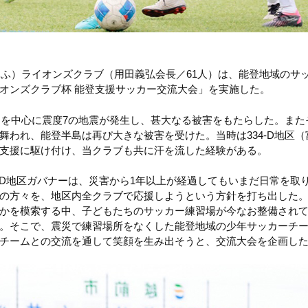
たけふ）ライオンズクラブ（用田義弘会長／61人）は、能登地域のサ
オンズクラブ杯 能登支援サッカー交流大会」を実施した。
半島を中心に震度7の地震が発生し、甚大なる被害をもたらした。また
舞われ、能登半島は再び大きな被害を受けた。当時は334-D地区
興支援に駆け付け、当クラブも共に汗を流した経験がある。
4-D地区ガバナーは、災害から1年以上が経過してもいまだ日常を取
の方々を、地区内全クラブで応援しようという方針を打ち出した
かを模索する中、子どもたちのサッカー練習場が今なお整備され
。そこで、震災で練習場所をなくした能登地域の少年サッカーチ
チームとの交流を通して笑顔を生み出そうと、交流大会を企画し