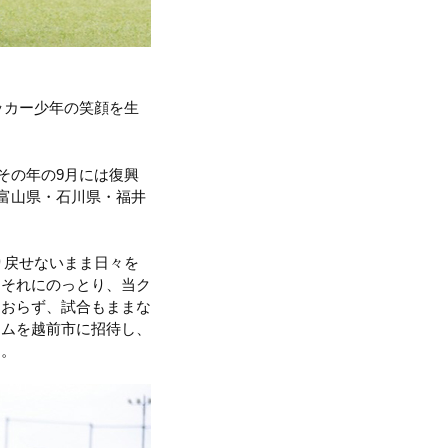
ッカー少年の笑顔を生
その年の9月には復興
（富山県・石川県・福井
り戻せないまま日々を
。それにのっとり、当ク
ておらず、試合もままな
ームを越前市に招待し、
た。