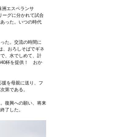
珠洲エスペランサ
2リーグに分かれて試合
であった。いつの時代
図った。交流の時間に
は、おろしそばでギネ
ゆで、水でしめて、計
40杯を提供！ おか
応援を母親に送り、フ
た次第である。
た。復興への願い、将来
に終了した。