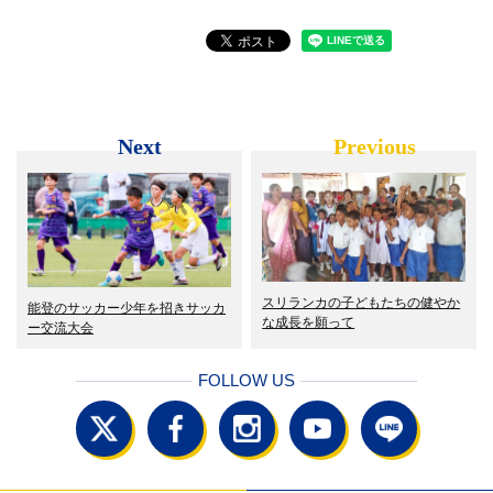
Next
Previous
スリランカの子どもたちの健やか
能登のサッカー少年を招きサッカ
な成長を願って
ー交流大会
FOLLOW US