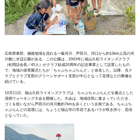
広島県東部、備後地域を流れる一級河川、芦田川。河口から約10km上流の河
川敷に水辺公園がある。この公園は、2003年に福山久松ライオンズクラブ
（松岡諒会長／45人）がクラブ結成20周年の記念事業として設置したもの
で、地域の保育園児たちが「ちゃぷちゃぷらんど」と命名した。以降、当ク
ラブとクラブ支部のグリーンサポート支部が中心となって花壇などの整備を
続けている。
10月11日、福山久松ライオンズクラブは、ちゃぷちゃぷらんどを拠点とした
清掃ウォーキング大会を開催した。大会は、地域住民に集まっていただき、
ゴミを拾いながら芦田川の河川敷約7kmを歩くという企画である。ちゃぷち
ゃぷらんどの花壇には、ちょうど福山市の市花であるバラが咲き誇り、見頃
となっていた。