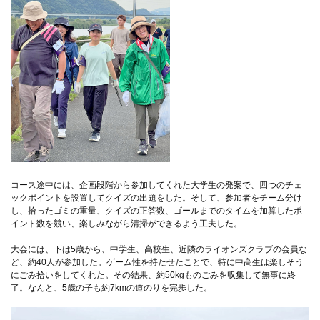
コース途中には、企画段階から参加してくれた大学生の発案で、四つのチェ
ックポイントを設置してクイズの出題をした。そして、参加者をチーム分け
し、拾ったゴミの重量、クイズの正答数、ゴールまでのタイムを加算したポ
イント数を競い、楽しみながら清掃ができるよう工夫した。
大会には、下は5歳から、中学生、高校生、近隣のライオンズクラブの会員な
ど、約40人が参加した。ゲーム性を持たせたことで、特に中高生は楽しそう
にごみ拾いをしてくれた。その結果、約50kgものごみを収集して無事に終
了。なんと、5歳の子も約7kmの道のりを完歩した。