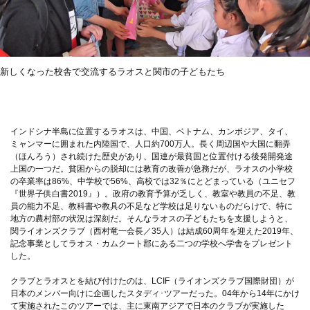
新しくなった校舎で交流するラオスと関市の子どもたち
インドシナ半島に位置するラオスは、中国、ベトナム、カンボジア、タイ、
ミャンマーに囲まれた内陸国で、人口約700万人。長く周辺国や大国に翻弄
（ほんろう）され続けた歴史があり、国連が最貧国と位置付ける後発開発途
上国の一つだ。貧困からの脱却には教育の改善が急務だが、ラオスの小学校
の卒業率は86%、中学校で56%、高校では32％にとどまっている（ユニセフ
『世界子供白書2019』）。政府の教育予算が乏しく、教室や教員の不足、教
員の能力不足、教科書や教具の不足など学校は足りないものだらけで、特に
地方の農村部の状況は深刻だ。そんなラオスの子どもたちを支援しようと、
関ライオンズクラブ（西村竜一会長／35人）は結成60周年を迎えた2019年、
記念事業としてラオス・カムクート郡にある二つの学校へ学舎をプレゼント
した。
クラブとラオスとを結び付けたのは、LCIF（ライオンズクラブ国際財団）が
日本のメンバー向けに企画したスタディ･ツアーだった。04年から14年にかけ
て実施されたこのツアーでは、主に東南アジアで日本のクラブが実施した