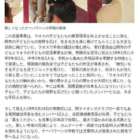
新しくなったナーパワーン小学校の校舎
この支援事業は、ラオスの子どもたちの教育環境を向上させることに加え、
関市の子どもたちの視野を広げ、生きる力を身に着けてもらうことも大きな
目的に掲げていた。ラオスで学舎の建設が進む傍ら、実行委員会は関市の子
どもとラオスの子どもの交流事業を計画。寄贈式を翌月に控えた19年1月に小
学5年生2人、中学1年生2人を、市民から集めた学用品等を寄贈する特使とし
て派遣した。帰国後の報告会では子どもたちの作文が発表され、「物乞いを
する子どもを見てショックを受けた」「貧富の差が大きく、自分たちが当た
り前と思っていたことがそうではなかったことに気付いた」「ラオスの子ど
もたちとの触れ合いから、物の豊かさより心の豊かさが大切だと感じた」な
どの感想が述べられた。中には将来、国際貢献が出来る人になりたいという
子もいて、子どもたちの視野を広げたいと願っていたメンバーたちは、大き
な手応えを得た。
そして迎えた19年2月14日の寄贈式には、関ライオンズクラブの一員でもあ
る尾関健治市長を含むメンバー12人と、吉田康雄教育長が出席。子どもたち
は「翼をください」を見事な日本語で合唱し、盛大で温かみのある式典とな
った。新しい学舎の完成により、カムクート中・高校では生徒80人が寮生活
を送れるようになり、ナーパワーン小学校では児童65人が改装された校舎で
学べるようになった。