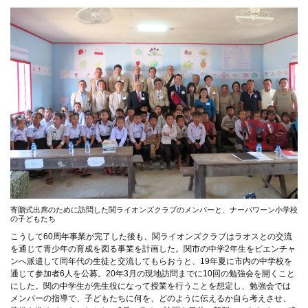
寄贈式出席のために訪問した関ライオンズクラブのメンバーと、ナーパワーン小学校
の子どもたち
こうして60周年事業が完了した後も、関ライオンズクラブはラオスとの交流
を通じて青少年の育成を図る事業を計画した。関市の中学2年生をビエンチャ
ンへ派遣して同年代の生徒と交流してもらおうと、19年夏に市内の中学校を
通じて参加者6人を公募。20年3月の現地訪問までに10回の勉強会を開くこと
にした。関の中学生が先生役になって授業を行うことを想定し、勉強会では
メンバーの指導で、子どもたちに何を、どのように伝えるか自ら考えさせ、