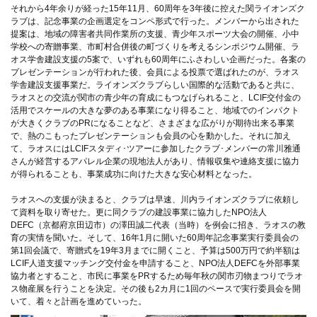
それから4年余りが経った15年11月、60周年を3年後に控えた関ライオンズク
ラブは、記念事業の企画選定をコンペ形式で行った。メンバーから出された
提案は、地域の障害者共同作業所の支援、青少年スポーツ大会の開催、小中
学校への寄贈事業、市町村合併後の町づくりを考えるシンポジウム開催、ラ
オス学舎建設支援の5案で、いずれも60周年にふさわしい企画だった。各案の
プレゼンテーションが行われた後、会員による投票で選ばれたのが、ラオス
学舎建設支援事業だ。ライオンズクラブらしい国際的な活動であると共に、
ラオスとの交流が関市の青少年の育成にもつなげられること、LCIF交付金の
活用でスケールの大きな夢のある事業になり得ること、地域でのインパクト
が大きくクラブのPRになることなど、さまざまな広がりが期待出来る事業
で、熱のこもったプレゼンテーションも会員の心を動かした。それに加え
て、ラオスにはLCIFスタディ･ツアーに参加したクラブ･メンバーの常川雅通
さんが経営するアパレル企業の現地法人があり、情報収集や連絡支援に協力
が得られることも、事業成功に向けた大きな安心材料となった。
ラオスへの支援が決まると、クラブは早速、川内ライオンズクラブに依頼し
て資料を取り寄せた。更に同クラブの建設事業に協力したNPO法人
DEFC（京都府京田辺市）の澤田誠二代表（当時）を例会に招き、ラオスの教
育の実情を聞いた。そして、16年1月に開いた60周年記念事業実行委員会の
第1回会議で、寄贈式を19年3月までに開くこと、予算は500万円で約半額は
LCIF人道支援マッチング交付金を申請すること、NPO法人DEFCを外部事業
協力者とすること、市民に事業をPRするため毎年秋の関市刃物まつりでラオ
ス物産展を行うことを決定。その後も2カ月に1回のペースで実行委員会を開
いて、着々と計画を進めていった。