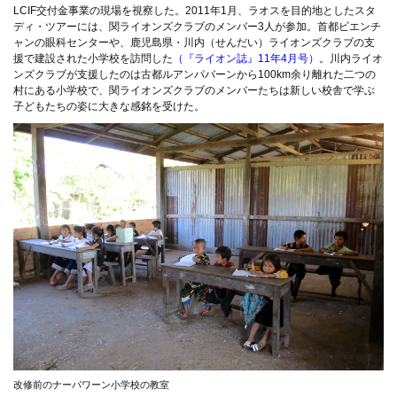
LCIF交付金事業の現場を視察した。2011年1月、ラオスを目的地としたスタ
ディ・ツアーには、関ライオンズクラブのメンバー3人が参加。首都ビエンチ
ャンの眼科センターや、鹿児島県・川内（せんだい）ライオンズクラブの支
援で建設された小学校を訪問した
（『ライオン誌』11年4月号）
。川内ライオ
ンズクラブが支援したのは古都ルアンパバーンから100km余り離れた二つの
村にある小学校で、関ライオンズクラブのメンバーたちは新しい校舎で学ぶ
子どもたちの姿に大きな感銘を受けた。
改修前のナーパワーン小学校の教室