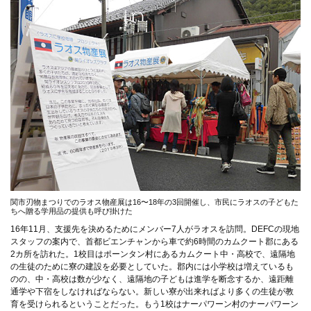
関市刃物まつりでのラオス物産展は16〜18年の3回開催し、市民にラオスの子どもた
ちへ贈る学用品の提供も呼び掛けた
16年11月、支援先を決めるためにメンバー7人がラオスを訪問。DEFCの現地
スタッフの案内で、首都ビエンチャンから車で約6時間のカムクート郡にある
2カ所を訪れた。1校目はポーンタン村にあるカムクート中・高校で、遠隔地
の生徒のために寮の建設を必要としていた。郡内には小学校は増えているも
のの、中・高校は数が少なく、遠隔地の子どもは進学を断念するか、遠距離
通学や下宿をしなければならない。新しい寮が出来ればより多くの生徒が教
育を受けられるということだった。もう1校はナーパワーン村のナーパワーン