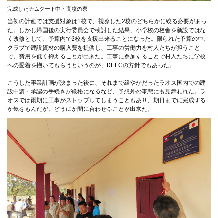
完成したカムクート中・高校の寮
当初の計画では支援対象は1校で、視察した2校のどちらかに絞る必要があっ
た。しかし帰国後の実行委員会で検討した結果、小学校の校舎を新設ではな
く改修として、予算内で2校を支援出来ることになった。限られた予算の中、
クラブで建設資材の購入費を提供し、工事の労働力を村人たちが担うこと
で、費用を低く抑えることが出来た。工事に参加することで村人たちに学校
への愛着を抱いてもらうというのが、DEFCの方針でもあった。
こうした事業計画が決まった後に、それまで緩やかだったラオス国内での建
設申請・承認の手続きが厳格になるなど、予想外の事態にも見舞われた。ラ
オスでは雨期に工事がストップしてしまうこともあり、期日までに完成する
か気をもんだが、どうにか間に合わせることが出来た。