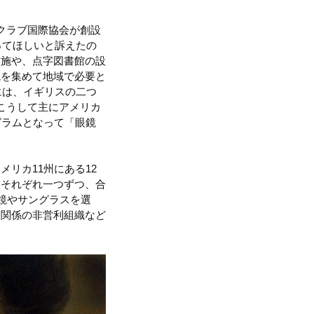
クラブ国際協会が創設
ってほしいと訴えたの
実施や、点字図書館の設
鏡を集めて地域で必要と
には、イギリスの二つ
こうして主にアメリカ
グラムとなって「眼鏡
メリカ11州にある12
にそれぞれ一つずつ、合
鏡やサングラスを選
療関係の非営利組織など