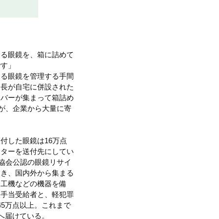
くる眼鏡を、箱に詰めて
です」
くる眼鏡を管理する手間
会長が自宅に併設された
ンバーが集まって箱詰め
るが、企業から大量に寄
付した眼鏡は16万点
ンターを送付先にしてい
際協会公認の眼鏡リサイ
置き、国内外から集まる
加工機などの機器を備
業手当受給者と、軽犯罪
5万点以上。これまで
へ届けている。