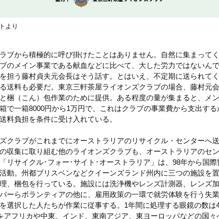
イトより
ラブから積極的に呼び掛けたことはありません。自然に集まって
ブのメイン事業である献血などに比べて、大した労力ではないん
を担う藤村貞夫元会長はそう話す。とはいえ、不定期に送られて
る送料も必要だ。東京三軒茶屋ライオンズクラブの場合、藤村元
と梱（こん）包作業のために提供。ある程度の量が集まると、メ
箱で一箱8000円から1万円で、これはクラブの事業費から支出す
送料負担を条件に受け入れている。
ズクラブがこれまでにオーストラリアのリサイクル・センターへ送
の収集に取り組む他のライオンズクラブも、オーストラリアのセ
「リサイクル･フォー･サイト･オーストラリア」は、98年から国
活動。州都ブリスベンなどクイーンズランド州内に三つの施設を
理、梱包を行っている。施設には洗浄機やレンズ計測器、レンズ
バーらボランティアの他に、雇用政策の一環で就労体験を行う失
を選択した人たちが作業に従事する。1年間に処理する眼鏡の数は4
鏡をアフリカや中東、インド、東南アジア、東ヨーロッパなどの国々