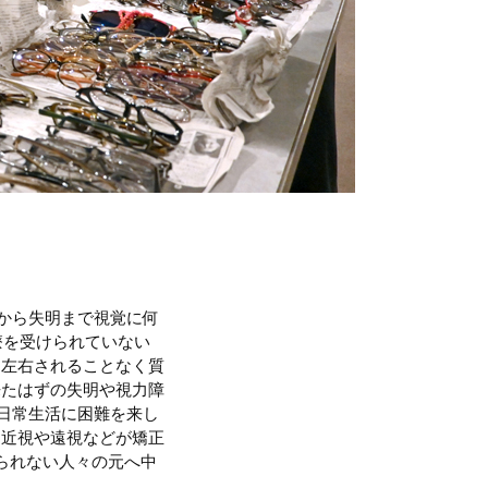
害から失明まで視覚に何
療を受けられていない
に左右されることなく質
来たはずの失明や視力障
に日常生活に困難を来し
て近視や遠視などが矯正
られない人々の元へ中