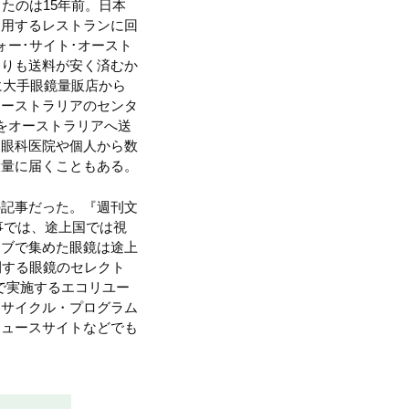
たのは15年前。日本
利用するレストランに回
ー･サイト･オースト
よりも送料が安く済むか
に大手眼鏡量販店から
オーストラリアのセンタ
をオーストラリアへ送
。眼科医院や個人から数
大量に届くこともある。
の記事だった。『週刊文
事では、途上国では視
ラブで集めた眼鏡は途上
開する眼鏡のセレクト
力で実施するエコリユー
リサイクル・プログラム
ニュースサイトなどでも