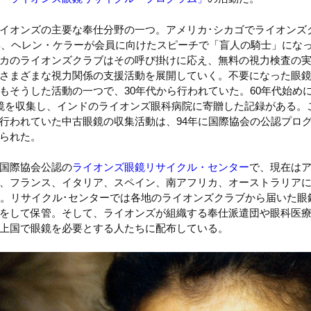
イオンズの主要な奉仕分野の一つ。アメリカ･シカゴでライオンズ
5年、ヘレン・ケラーが会員に向けたスピーチで「盲人の騎士」にな
カのライオンズクラブはその呼び掛けに応え、無料の視力検査の
さまざまな視力関係の支援活動を展開していく。不要になった眼
もそうした活動の一つで、30年代から行われていた。60年代始め
鏡を収集し、インドのライオンズ眼科病院に寄贈した記録がある。
行われていた中古眼鏡の収集活動は、94年に国際協会の公認プロ
られた。
国際協会公認の
ライオンズ眼鏡リサイクル・センター
で、現在はア
、フランス、イタリア、スペイン、南アフリカ、オーストラリア
る。リサイクル･センターでは各地のライオンズクラブから届いた眼
をして保管。そして、ライオンズが組織する奉仕派遣団や眼科医
上国で眼鏡を必要とする人たちに配布している。