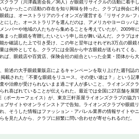
ズクラブ（川津義憲会長／36人）が眼鏡リサイクルの活動に着手し
いなかったこの活動の存在を知り興味を持った。クラブは例会に
眼鏡は、オーストラリアのライオンズが運営する「リサイクル･フォ
とにした。オーストラリアを選んだのは、アメリカやヨーロッパ
メンバーや地域の人たちから集めることを考えていたが、2009年
集まった眼鏡を寄贈したいという申し出が舞い込んだ。クラブは
能か確認した上で引き受け、この年と翌年はそれぞれ3万点の眼鏡
量は例外としても、クラブには全国から中古眼鏡が送られてくる
れば、眼鏡店や百貨店、保険会社の組合といった企業・団体から
、前述の大手眼鏡量販店によるキャンペーンを取り上げた週刊誌
日号に掲載された「不要な眼鏡をリユース。その使い途は？」という記
査や治療が受けられないまま過ごす人が多いこと、ライオンズク
られ喜ばれていることが伝えられた。最近では全国に27店舗を展
FACE（ポーカーフェイス）が、東京三軒茶屋ライオンズクラブの協
ェブサイトやオンラインストアで告知。ライオンズクラブや眼鏡
れ、そうした情報はファッション・アパレル業界の情報サイトや
らを見た人から、クラブに頻繁に問い合わせが寄せられるのだ。