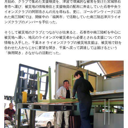
月始め、クラブで集めた支援物資を、津波で壊滅的な被害を受けた宮城県石
巻市へ運び、被災地の情報発信と支援物資の配布に奔走していた石巻中央ラ
イオンズクラブの阿部浩さんの元を尋ねる。更に、ゴールデンウィークに訪
れた南三陸町では、開催中の「福興市」で活動していた南三陸志津川ライオ
ンズクラブのメンバーを手伝った。
そうして被災地のクラブとつながりが出来ると、石巻市や南三陸町を中心に
被災地へ通い、地元のライオンズや被災者から必要とされる支援についての
情報を入手した。千葉ネオ ライオンズクラブの被災地支援は、被災地で顔を
合わせた人からじかに要望を聞き、千葉へ戻って調達しては届けるという
「御用聞き」さながらの活動だった。