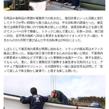
日用品や食料品の寄贈や避難所での炊き出し、復旧作業といった活動と並行
してクラブが早い段階から取り組んだのは、中古自転車の調達だった。被災
地では移動手段が無いので自転車が欲しいと聞き、放置自転車などを譲り受
けてメンバーの手で整備し、トラックに積んで運んだ。石巻へ10台、南三陸
へ10台、岩手県大槌町へ20台と希望する各地のライオンズクラブへ届け、4
月からの3カ月間で運び込んだ中古自転車は150台に上った。
しばらくして被災地の産業が再開し始めると、トラックの積み荷はオフィス
備品に変わった。漁協の加工場で作業するための台が無いと聞き、千葉県内
の事業者から移転などで不要になった事務机や会議テーブル、椅子を提供し
てもらった。更に、長引く避難生活で疲弊する被災者を元気付けようと、ア
マチュア落語家やマジシャン、ヨガ講師等と一緒に仮設住宅を訪問して「笑
って楽しんで体を動かし健康で」と題する催しも開いた。