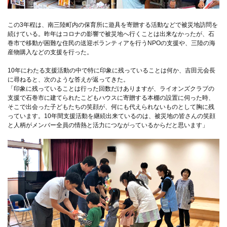
この3年程は、南三陸町内の保育所に遊具を寄贈する活動などで被災地訪問を
続けている。昨年はコロナの影響で被災地へ行くことは出来なかったが、石
巻市で移動が困難な住民の送迎ボランティアを行うNPOの支援や、三陸の海
産物購入などの支援を行った。
10年にわたる支援活動の中で特に印象に残っていることは何か、吉田元会長
に尋ねると、次のような答えが返ってきた。
「印象に残っていることは行った回数だけありますが、ライオンズクラブの
支援で石巻市に建てられたこどもハウスに寄贈する本棚の設置に伺った時、
そこで出会った子どもたちの笑顔が、何にも代えられないものとして胸に残
っています。10年間支援活動を継続出来ているのは、被災地の皆さんの笑顔
と人柄がメンバー全員の情熱と活力につながっているからだと思います」