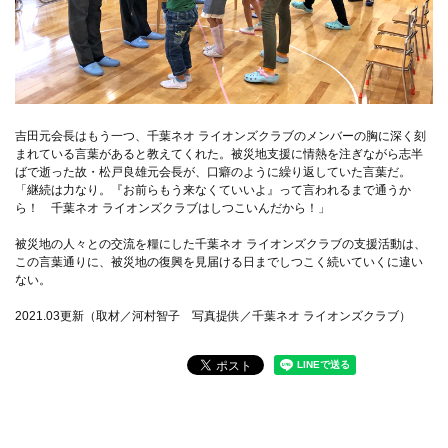
吉田元会長はもう一つ、千葉ネオ ライオンズクラブのメンバーの胸に深く刻
まれている言葉があると教えてくれた。被災地支援に情熱を注ぎながら志半
ばで逝った故・松戸良雄元会長が、口癖のように繰り返していた言葉だ。
「継続は力なり。『お前らもう来なくていいよ』って言われるまで通うか
ら！ 千葉ネオ ライオンズクラブはしつこいんだから！」
被災地の人々との交流を糧にした千葉ネオ ライオンズクラブの支援活動は、
この言葉通りに、被災地の復興を見届ける日までしつこく続いていくに違い
ない。
2021.03更新（取材／河村智子 写真提供／千葉ネオ ライオンズクラブ）