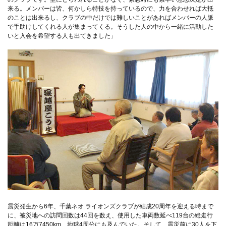
来る。メンバーは皆、何かしら特技を持っているので、力を合わせれば大抵
のことは出来るし、クラブの中だけでは難しいことがあればメンバーの人脈
で手助けしてくれる人が集まってくる。そうした人の中から一緒に活動した
いと入会を希望する人も出てきました」
震災発生から6年、千葉ネオ ライオンズクラブが結成20周年を迎える時まで
に、被災地への訪問回数は44回を数え、使用した車両数延べ119台の総走行
距離は16万7450km、地球4周分にも及んでいた。そして、震災前に30人を下