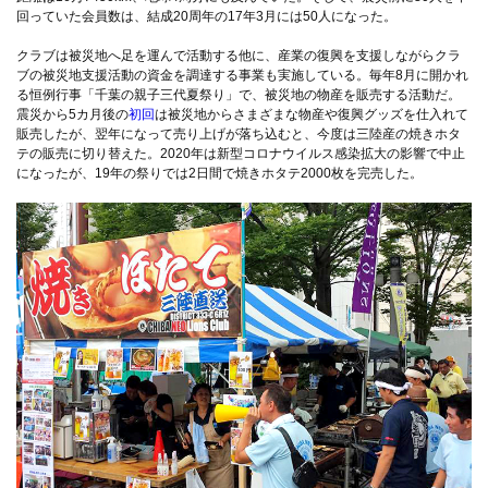
回っていた会員数は、結成20周年の17年3月には50人になった。
クラブは被災地へ足を運んで活動する他に、産業の復興を支援しながらクラ
ブの被災地支援活動の資金を調達する事業も実施している。毎年8月に開かれ
る恒例行事「千葉の親子三代夏祭り」で、被災地の物産を販売する活動だ。
震災から5カ月後の
初回
は被災地からさまざまな物産や復興グッズを仕入れて
販売したが、翌年になって売り上げが落ち込むと、今度は三陸産の焼きホタ
テの販売に切り替えた。2020年は新型コロナウイルス感染拡大の影響で中止
になったが、19年の祭りでは2日間で焼きホタテ2000枚を完売した。