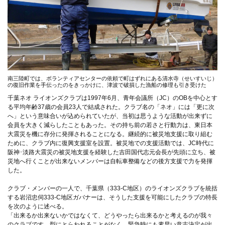
南三陸町では、ボランティアセンターの依頼で町はずれにある清水寺（せいすいじ）
の復旧作業を手伝ったのをきっかけに、津波で破損した漁船の修理も引き受けた
千葉ネオ ライオンズクラブは1997年6月、青年会議所（JC）のOBを中心とす
る平均年齢37歳の会員23人で結成された。クラブ名の「ネオ」には「更に次
へ」という意味合いが込められていたが、当初は思うような活動が出来ずに
会員を大きく減らしたこともあった。その持ち前の若さと行動力は、東日本
大震災を機に存分に発揮されることになる。継続的に被災地支援に取り組む
ために、クラブ内に復興支援室を設置。被災地での支援活動では、JC時代に
阪神･淡路大震災の被災地支援を経験した吉田国代志元会長が先頭に立ち、被
災地へ行くことが出来ないメンバーは自転車整備などの後方支援で力を発揮
した。
クラブ・メンバーの一人で、千葉県（333-C地区）のライオンズクラブを統括
する岩沼忠伺333-C地区ガバナーは、そうした支援を可能にしたクラブの特長
を次のように述べる。
「出来るか出来ないかではなくて、どうやったら出来るかと考えるのが我々
のクラブです。型にとらわれることがなく、緊急時にも素早い意志決定が出