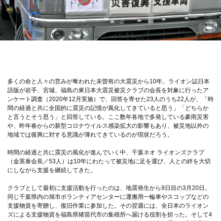
多くの命と人々の営みが奪われた未曽有の大震災から10年。ライオン誌日本
語版が岩手、宮城、福島の東日本大震災被災クラブの会長を対象に行ったア
ンケート調査（2020年12月実施）で、回答を寄せた23人のうち22人が、「時
間の経過と共に全国的に震災の記憶が風化してきていると思う」「どちらか
と言うとそう思う」と回答している。ここ数年各地で多発している豪雨災害
や、昨年春からの新型コロナウイルス感染拡大の影響もあり、被災地以外の
地域では復興に対する意識が薄れてきているのが現状だろう。
時間の経過と共に震災の風化が進んでいく中、千葉ネオ ライオンズクラブ
（金英泰会長／53人）は10年にわたって被災地に足を運び、人との絆を大切
にしながら支援を継続してきた。
クラブとして最初に支援活動を行ったのは、地震発生から9日目の3月20日。
同じ千葉県内の旭市ボランティアセンターに運搬用一輪車やスコップなどの
支援物資を寄贈し、復旧作業に参加した。その翌週には、全日本のライオン
ズによる支援物資を福島県猪苗代市の集積所へ届ける役割を担った。そして4