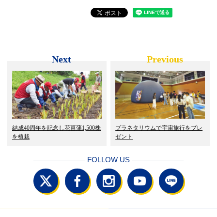
Next
Previous
結成40周年を記念し花菖蒲1,500株
プラネタリウムで宇宙旅行をプレ
を植栽
ゼント
FOLLOW US