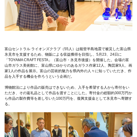
富山セントラル ライオンズクラブ（55人）は能登半島地震で被災した富山県
氷見市を支援するため、物販による収益獲得を目指し、5月23、24日に
「TOYAMA CRAFT FESTA」（富山市・氷見市後援）を開催した。会場の富
山市ガラス美術館に、富山県にゆかりのあるガラス作家12人、陶芸家9人、画
家1人の作品を展示。富山の芸術的魅力を県内外の人々に知っていただき、作
品を入手する機会を作ろうという企画だ。
博物館法により作品の販売はできないため、入手を希望する人から寄付をい
ただき、その返礼品として作品を渡すことにした。寄付金の総額約300万円か
ら作品の製作費等を差し引いた100万円を、復興支援金として氷見市へ寄贈す
る。