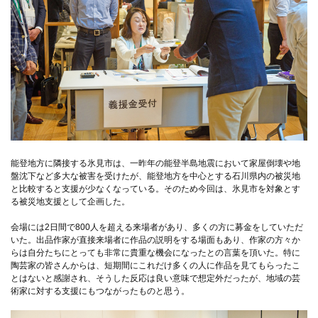
能登地方に隣接する氷見市は、一昨年の能登半島地震において家屋倒壊や地
盤沈下など多大な被害を受けたが、能登地方を中心とする石川県内の被災地
と比較すると支援が少なくなっている。そのため今回は、氷見市を対象とす
る被災地支援として企画した。
会場には2日間で800人を超える来場者があり、多くの方に募金をしていただ
いた。出品作家が直接来場者に作品の説明をする場面もあり、作家の方々か
らは自分たちにとっても非常に貴重な機会になったとの言葉を頂いた。特に
陶芸家の皆さんからは、短期間にこれだけ多くの人に作品を見てもらったこ
とはないと感謝され、そうした反応は良い意味で想定外だったが、地域の芸
術家に対する支援にもつながったものと思う。