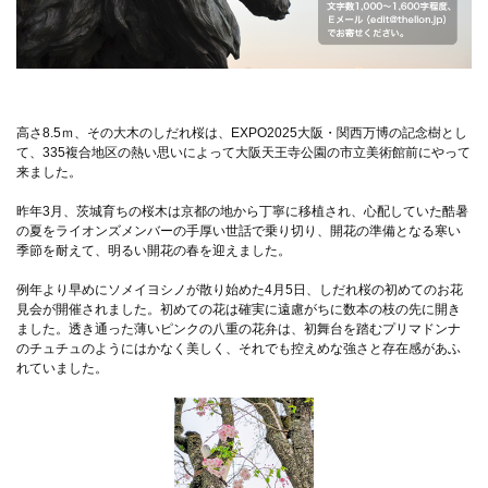
高さ8.5ｍ、その大木のしだれ桜は、EXPO2025大阪・関西万博の記念樹とし
て、335複合地区の熱い思いによって大阪天王寺公園の市立美術館前にやって
来ました。
昨年3月、茨城育ちの桜木は京都の地から丁寧に移植され、心配していた酷暑
の夏をライオンズメンバーの手厚い世話で乗り切り、開花の準備となる寒い
季節を耐えて、明るい開花の春を迎えました。
例年より早めにソメイヨシノが散り始めた4月5日、しだれ桜の初めてのお花
見会が開催されました。初めての花は確実に遠慮がちに数本の枝の先に開き
ました。透き通った薄いピンクの八重の花弁は、初舞台を踏むプリマドンナ
のチュチュのようにはかなく美しく、それでも控えめな強さと存在感があふ
れていました。