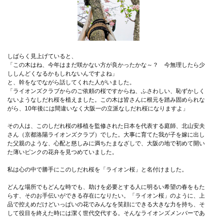
しばらく見上げていると、
「この木はね、今年はまだ咲かない方が良かったかな～？ 今無理したら少
ししんどくなるかもしれないんですよね」
と、幹をなでながら話してくれた人がいました。
「ライオンズクラブからのご依頼の桜ですからね、ふさわしい、恥ずかしく
ないようなしだれ桜を植えました。この木は皆さんに根元を踏み固められな
がら、10年後には間違いなく大阪一の立派なしだれ桜になりますよ」
その人は、このしだれ桜の移植を監修された日本を代表する庭師、北山安夫
さん（京都洛陽ライオンズクラブ）でした。大事に育てた我が子を嫁に出し
た父親のような、心配と慈しみに満ちたまなざしで、大阪の地で初めて開い
た薄いピンクの花弁を見つめていました。
私は心の中で勝手にこのしだれ桜を「ライオン桜」と名付けました。
どんな場所でもどんな時でも、助けを必要とする人に明るい希望の春をもた
らす、そのお手伝いができる存在になりたい。「ライオン桜」のように、上
品で控えめだけどいっぱいの花でみんなを笑顔にできる大きな力を持ち、そ
して役目を終えた時には潔く世代交代する。そんなライオンズメンバーであ