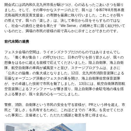
開会式には武内和久北九州市長が駆けつけ、心の込もったごあいさつを賜り
ました。そして、その華やかなステージの上で、我々は「令和7年8月熊本鹿
児島福岡大雨災害支援金」の寄贈を厳粛に執り行いました。これこそが我々
の答えです。我々の「楽しさ」は、決して奉仕から目をそらすものではな
く、社会への責任と使命を果たす「We Serve」の精神と常に固く結び付いて
いるのだと、満場の市民の皆様の前で高らかに示すことができたのです。
前代未聞の連携
フェスタ会場の空間は、ライオンズクラブだけのものではありませんでし
た。「働く車が集合！」の呼びかけに、日本の守りを担う皆さんが、我々の
想像をはるかに超える規模で応えてくださいました。陸上自衛隊、海上自衛
隊、航空自衛隊の車両が威風堂々と並び、ステージプログラムは、まさに
「公共との協働」の集大成となりました。12日、北九州市消防音楽隊による
荘厳なオープニング演奏がフェスタの幕を開け、海上自衛隊佐世保音楽隊
が、その卓越した技術で市民を魅了しました。 13日には、航空自衛隊西部航
空音楽隊によるファンファーレが響き渡り、陸上自衛隊小倉駐屯地の魂を揺
さぶる響きが、我々全員の心を一つにしました。
警察、消防、自衛隊という市民の安全を守る皆様が、PRという枠を超え、市
民と「楽しさ」を共有するために、これほどまでの「本気」を見せてくださ
った事実に、主催者として、ただただ感謝と敬意を禁じ得ません。