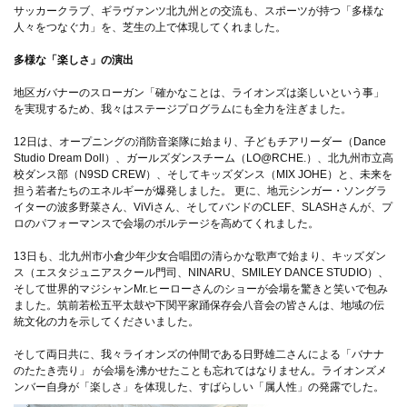
サッカークラブ、ギラヴァンツ北九州との交流も、スポーツが持つ「多様な
人々をつなぐ力」を、芝生の上で体現してくれました。
多様な「楽しさ」の演出
地区ガバナーのスローガン「確かなことは、ライオンズは楽しいという事」
を実現するため、我々はステージプログラムにも全力を注ぎました。
12日は、オープニングの消防音楽隊に始まり、子どもチアリーダー（Dance
Studio Dream Doll）、ガールズダンスチーム（LO@RCHE.）、北九州市立高
校ダンス部（N9SD CREW）、そしてキッズダンス（MIX JOHE）と、未来を
担う若者たちのエネルギーが爆発しました。 更に、地元シンガー・ソングラ
イターの波多野菜さん、ViViさん、そしてバンドのCLEF、SLASHさんが、プ
ロのパフォーマンスで会場のボルテージを高めてくれました。
13日も、北九州市小倉少年少女合唱団の清らかな歌声で始まり、キッズダン
ス（エスタジュニアスクール門司、NINARU、SMILEY DANCE STUDIO）、
そして世界的マジシャンMr.ヒーローさんのショーが会場を驚きと笑いで包み
ました。筑前若松五平太鼓や下関平家踊保存会八音会の皆さんは、地域の伝
統文化の力を示してくださいました。
そして両日共に、我々ライオンズの仲間である日野雄二さんによる「バナナ
のたたき売り」 が会場を沸かせたことも忘れてはなりません。ライオンズメ
ンバー自身が「楽しさ」を体現した、すばらしい「属人性」の発露でした。