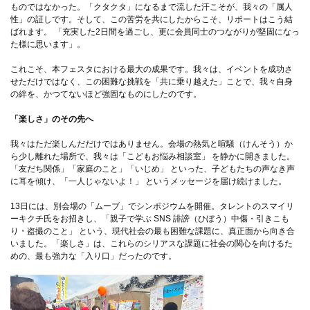
ものではなかった。「クタクタ」になるまで流した汗こそが、我々の「属人
性」の証しです。そして、この苦労を共にしたからこそ、リポートはこう結
ばれます。 「充実した2日間を過ごし、更に会員同士のつながりが堅固になっ
た様に思います」。
これこそ、本フェスタにおける最大の成果です。我々は、イベントを成功さ
せただけではなく、この困難な挑戦を「共に乗り越えた」ことで、我々自身
の絆を、かつてないほど強固なものにしたのです。
「楽しさ」のその先へ
我々はただ楽しんだだけではありません。会場の熱気と喧騒（けんそう）か
ら少し離れた場所で、我々は「こどもお悩み相談室」 を静かに開きました。
「友だち関係」「家庭のこと」「いじめ」 といった、子どもたちの声なき声
に耳を傾け、「一人じゃないよ！」 というメッセージを届け続けました。
13日には、別会場の「ムーブ」でシンポジウムを開催。タレントのスマイリ
ーキクチ氏をお招きし、「親子で学ぶ SNS 誹謗（ひぼう）中傷・引きこも
り・盗撮のこと」 という、現代社会の最も困難な課題に、真正面から向き合
いました。「楽しさ」は、これらのシリアスな課題に社会の関心を向けるた
めの、最も強力な「入り口」だったのです。