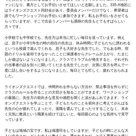
ァンになり、裏方としてお手伝いさせてほしいと志願しました。335-A地区に
はライオンズクエスト同好会があり、委員会メンバーだけでなく、希望者は
誰でもワークショップのお手伝いに参加できます。私もお手伝いをさせても
らっていますが、そこで出会うメンバーも講師の先生もとてもすばらしい
方々です。
小学校でも中学校でも、先生方は本当に忙しい毎日を送っています。例え
ば、息子が小学1年生の時の担任の先生は、休み時間に子どもたちに誘われる
といつも校庭で遊んでくれる、息子も大好きな先生でした。でもある時、宿
題のドリルを返却できなかったことに保護者からクレームが上がり、たまに
しか遊ばないようになりました。クラスでトラブルが発生すると、それぞれ
の当事者の話を別々に聞いてくださる先生でしたが、次第に双方を呼んで一
度に話し合いをするようになりました。毎日とても忙しく、疲れておられま
した。
ライオンズクエストでは、仲間外れを作らない方法や、禁止事項を作らずに
クラスのルールを作ることの大切さを知ることができます。ワークショップ
の最後に、先生方の前向きな意見や感想を聞くと涙があふれてきます。ライ
オンズクエストを学ぶことで、子どもたちのことを前向きに考えてがんばる
先生の心が疲れてしまったり、退職を選んでしまったりすることなく、末永
く元気に教員という職業を続けてほしいと、毎回親心のような気持ちで見守
っています。
子どもは地域の宝です。私は保護司をしていますが、子どもの時にどんな大
人に出会うか、どんな大人に教えられ、導かれるかが、とても重要だと感じ