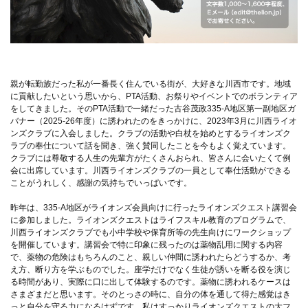
親が転勤族だった私が一番長く住んでいる街が、大好きな川西市です。地域
に貢献したいという思いから、PTA活動、お祭りやイベントでのボランティア
をしてきました。そのPTA活動で一緒だった古谷茂政335-A地区第一副地区ガ
バナー（2025-26年度）に誘われたのをきっかけに、2023年3月に川西ライオ
ンズクラブに入会しました。クラブの活動や白杖を始めとするライオンズク
ラブの奉仕について話を聞き、強く賛同したことを今もよく覚えています。
クラブには尊敬する人生の先輩方がたくさんおられ、皆さんに会いたくて例
会に出席しています。川西ライオンズクラブの一員として奉仕活動ができる
ことがうれしく、感謝の気持ちでいっぱいです。
昨年は、335-A地区がライオンズ会員向けに行ったライオンズクエスト講習会
に参加しました。ライオンズクエストはライフスキル教育のプログラムで、
川西ライオンズクラブでも小中学校や保育所等の先生向けにワークショップ
を開催しています。講習会で特に印象に残ったのは薬物乱用に関する内容
で、薬物の危険はもちろんのこと、親しい仲間に誘われたらどうするか、考
え方、断り方を学ぶものでした。座学だけでなく生徒が誘いを断る役を演じ
る時間があり、実際に口に出して体験するのです。薬物に誘われるケースは
さまざまだと思います。そのとっさの時に、自分の体を通して得た感覚はき
っと自分を守る力になるはずです。私はすっかりライオンズクエストの大フ