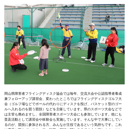
岡山県障害者フライングディスク協会では毎年、交流大会や公認指導者養成
兼フォローアップ講習会、変わったところではフライングディスクゴルフ大
会（ゴルフ場などでボールの代わりにディスクを投げ、バスケット型のゴー
ルへ入れるのを競う競技）などを主催しています。県のスポーツ大会などで
は主管も務めますし、全国障害者スポーツ大会にも参加しています。他にも
普及活動として講習会や体験会も実施しています。そんな中で大事にしてい
るのが、競技に参加される方、みんなが主役であるという気持ちです。これ