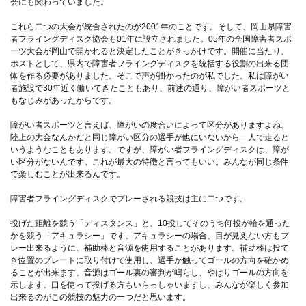
会にも関わっていました。
これら二つの大会が統合されたのが2001年のことです。そして、岡山県障害
者フライングディスク協会も01年に設立されました。05年の全国障害者スポ
ーツ大会が岡山で開かれると決定したことがきっかけです。開催に当たり、
ホストとして、県内で障害者フライングディスクを統括する役割の出来る団
体を作る必要がありました。そこで声が掛かったのが私でした。私は障がい
者施設で30年近く働いてきたこともあり、前述の通り、障がい者スポーツと
もなじみがあったからです。
障がい者スポーツと言えば、障がいの度合いによって区分がありますよね。
陸上の大会なんかだと同じ障がい区分の選手が他にいないから一人で走ると
いうようなこともあります。ですが、障がい者フライングディスクは、障が
い区分がないんです。これが最大の特徴と言ってもいい。みんなが同じ条件
で楽しむことが出来るんです。
障害者フライングディスクでプレーされる競技は主に二つです。
投げた距離を競う「ディスタンス」と、10投してそのうち何投が輪を通った
かを競う「アキュラシー」です。アキュラシーの場合、目が見えない方もプ
レー出来るように、補助棒と音源を使用することがあります。補助棒は投て
き位置のプレートに取り付けて使用し、選手が触ってゴールの方向を確かめ
ることが出来ます。音源はゴール裏の審判が鳴らし、やはりゴールの方向を
示します。口を使って投げる方もいらっしゃいますし、みんなが楽しく参加
出来るのがこの競技の魅力の一つだと思います。