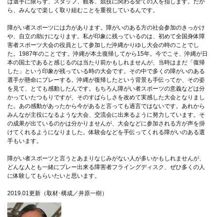
は選手に限らず、スタッフ、観客、競技に関わる全ての人を指します。だか
ら、みんなで楽しく取り組むことを重視しているんです。
障がい者スポーツには力があります。障がいのある方の社会参加のきっかけ
や、自立の助けになります。私が印象に残っているのは、初めて全国身体障
害者スポーツ大会の役員として参加した沖縄かりゆし大会の時のことでし
た。1987年のことです。沖縄が本土復帰してから15年。今でこそ、沖縄が日
本の国土であると感じるのは当たり前かもしれませんが、当時はまだ「復帰
した」という印象が残っている時の大会です。その中で多くの障がいのある
選手が懸命にプレーする。沖縄が復帰したという背景も手伝ってか、その姿
を見て、とても感動したんです。もちろん障がい者スポーツの意義などは分
かっていたつもりですが、そのすばらしさを改めて実感した大会となりまし
た。あの感動があったから今があると言っても過言ではないです。あれから
みんなが主役になるような大会、交流会に出来るように努力しています。そ
の成果が出ているのかは分かりませんが、大会などに参加される方が声を掛
けてくれるようになりました。体験会などを手伝ってくれる障がいのある選
手もいます。
障がい者スポーツと言うとあまりなじみがない人が多いかもしれませんが、
どんな人とも一緒にプレー出来る障害者フライングディスク、ぜひ多くの人
に体験してもらいたいと思います。
2019.01更新（取材･構成／井原一樹）