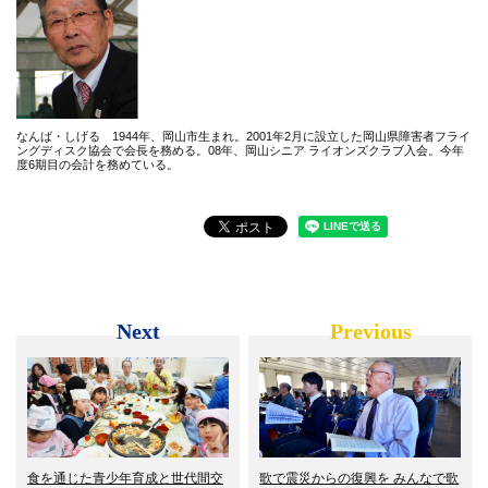
なんば・しげる 1944年、岡山市生まれ。2001年2月に設立した岡山県障害者フライ
ングディスク協会で会長を務める。08年、岡山シニア ライオンズクラブ入会。今年
度6期目の会計を務めている。
Next
Previous
食を通じた青少年育成と世代間交
歌で震災からの復興を みんなで歌