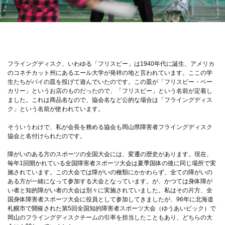
フライングディスク、いわゆる「フリスビー」は1940年代に誕生、アメリカ
のコネチカット州にあるエール大学が発祥の地と言われています。ここの学
生たちがパイの皿を投げて遊んでいたのです。この皿が「フリスビー・ベー
カリー」というお店のものだったので、「フリスビー」という名前が定着し
ました。これは商品名なので、協会名など公的な場合は「フライングディス
ク」という名前が使われています。
そういうわけで、私が会長を務める協会も岡山県障害者フライングディスク
協会と名付けられたのです。
障がいのある方のスポーツの全国大会には、変遷の歴史があります。現在、
毎年1回開かれている全国障害者スポーツ大会は夏季国体の後に同じ場所で実
施されています。この大会では障がいの種類にかかわらず、全ての障がいの
ある方が一緒になって参加する大会となっています。が、かつては身体障が
い者と知的障がい者の大会は別々に実施されていました。私はその片方、全
国身体障害者スポーツ大会に役員として参加してきましたが、96年に北海道
札幌市で開催された第5回全国知的障害者スポーツ大会（ゆうあいピック）で
岡山のフライングディスクチームの引率を担当したこともあり、どちらの大