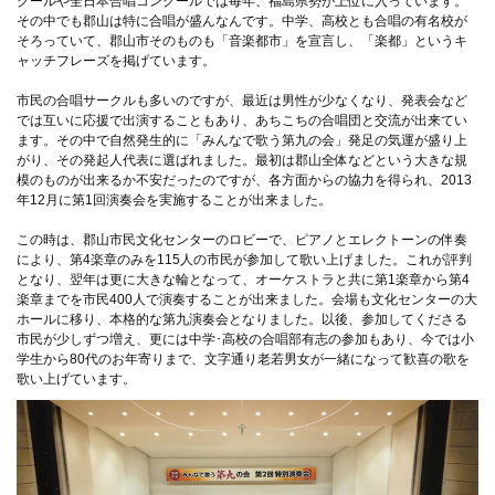
クールや全日本合唱コンクールでは毎年、福島県勢が上位に入っています。
その中でも郡山は特に合唱が盛んなんです。中学、高校とも合唱の有名校が
そろっていて、郡山市そのものも「音楽都市」を宣言し、「楽都」というキ
ャッチフレーズを掲げています。
市民の合唱サークルも多いのですが、最近は男性が少なくなり、発表会など
では互いに応援で出演することもあり、あちこちの合唱団と交流が出来てい
ます。その中で自然発生的に「みんなで歌う第九の会」発足の気運が盛り上
がり、その発起人代表に選ばれました。最初は郡山全体などという大きな規
模のものが出来るか不安だったのですが、各方面からの協力を得られ、2013
年12月に第1回演奏会を実施することが出来ました。
この時は、郡山市民文化センターのロビーで、ピアノとエレクトーンの伴奏
により、第4楽章のみを115人の市民が参加して歌い上げました。これが評判
となり、翌年は更に大きな輪となって、オーケストラと共に第1楽章から第4
楽章までを市民400人で演奏することが出来ました。会場も文化センターの大
ホールに移り、本格的な第九演奏会となりました。以後、参加してくださる
市民が少しずつ増え、更には中学･高校の合唱部有志の参加もあり、今では小
学生から80代のお年寄りまで、文字通り老若男女が一緒になって歓喜の歌を
歌い上げています。