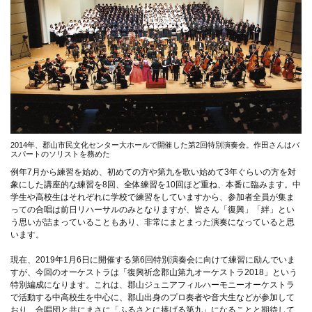
2014年、郡山市民文化センター大ホールで開催した第2回特別演奏会。作田さんはバ
スパートのソリストを務めた
例年7月から練習を始め、初めての方や第九を歌い始めて3年ぐらいの方を対
象にした講座的な練習を8回、全体練習を10回ほど重ね、本番に臨みます。中
学生や高校生はそれぞれに学校で練習をしていますから、参加者全員が集ま
っての合唱は前日リハーサルのみとなりますが、皆さん「復興」「絆」とい
う思いが詰まっていることもあり、非常にまとまった演奏になっていると思
います。
現在、2019年1月6日に開催する第6回特別演奏会に向けて練習に励んでいま
すが、今回のオーケストラは「復興祈念郡山第九オーケストラ2018」という
特別編成になります。これは、郡山ジュニアフィルハーモニーオーケストラ
で活動する中高校生を中心に、郡山出身のプロ奏者や音大生などが参加して
おり、合唱団と共にまさに「ふるさとに捧げる第九」になることと期待して