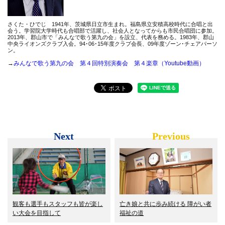
さくた・ひでじ 1941年、茨城県日立市生まれ。福島県立安積高校時代に合唱と出
会う。学習院大学時代も合唱部で活躍し、社会人となってからも市民合唱団に参加。
2013年、郡山市で「みんなで歌う第九の会」を設立、代表を務める。1983年、郡山
中央ライオンズクラブ入会。94･06･15年度クラブ会長、09年度ゾーン･チェアパーソ
ン。
→
みんなで歌う第九の会 第４回特別演奏会 第４楽章（Youtube動画）
Next
Previous
観客も選手もスタッフも皆が楽し
亡き娘と共に歩み続ける 障がい者
い大会を目指して
福祉の道