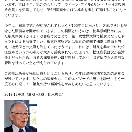
います。実は今年、第九の会として「ウィーン･フィル&サントリー音楽復興
祈念賞」を受賞しており、第6回演奏会には助成金を出して頂けることになっ
ています。
今年は、日本で第九が初演されてちょうど100年目に当たり、各地でそれを記
念した演奏会が開かれています。この初演というのは、徳島県鳴門市にあっ
た板東俘虜（ふりょ）収容所でのことで、第一次世界大戦で捕虜となったド
イツ兵による演奏でした。板東俘虜収容所は規則の範囲で捕虜に自由を与
え、地元民との交流も許していたそうです。これには、所長を務めていた松
江豊寿という方の考えが大きく反映されていたようで、松江所長は父が会津
藩士だったため、敗者の屈辱を痛いほど理解しており、収容所でも人道的な
管理を行っていたと伝えられています。
この松江所長が福島出身ということもあり、今年は県内各地で第九の演奏会
が続いています。私たちの演奏会も、このエピソードに思いを馳せ、もう一
度初心に返って、第九の持つ精神性をかみしめたいと思っています。
2018.12更新（取材･構成／鈴木秀晃）