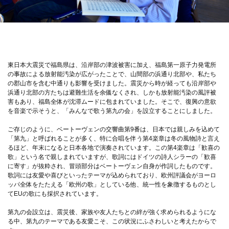
東日本大震災で福島県は、沿岸部の津波被害に加え、福島第一原子力発電所
の事故による放射能汚染が広がったことで、山間部の浜通り北部や、私たち
の郡山市を含む中通りも影響を受けました。震災から時が経っても沿岸部や
浜通り北部の方たちは避難生活を余儀なくされ、しかも放射能汚染の風評被
害もあり、福島全体が沈滞ムードに包まれていました。そこで、復興の意欲
を音楽で示そうと、「みんなで歌う第九の会」を設立することにしました。
ご存じのように、ベートーヴェンの交響曲第9番は、日本では親しみを込めて
「第九」と呼ばれることが多く、特に合唱を伴う第4楽章は冬の風物詩と言え
るほど、年末になると日本各地で演奏されています。この第4楽章は「歓喜の
歌」という名で親しまれていますが、歌詞にはドイツの詩人シラーの「歓喜
に寄す」が抜粋され、冒頭部分はベートーヴェン自身が作詞したものです。
歌詞には友愛や喜びといったテーマが込められており、欧州評議会がヨーロ
ッパ全体をたたえる「欧州の歌」としている他、統一性を象徴するものとし
てEUの歌にも採択されています。
第九の会設立は、震災後、家族や友人たちとの絆が強く求められるようにな
る中、第九のテーマである友愛こそ、この状況にふさわしいと考えたからで