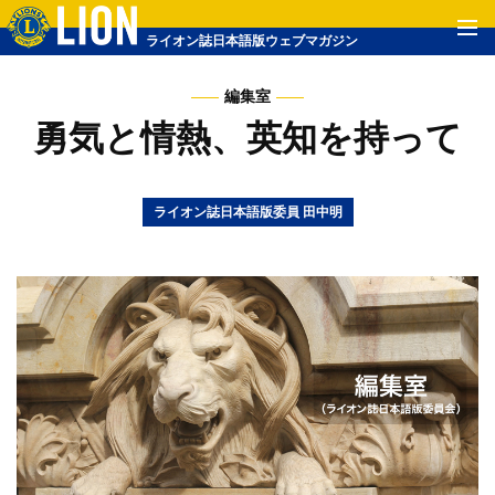
ライオン誌日本語版ウェブマガジン
編集室
勇気と情熱、英知を持って
ライオン誌日本語版委員 田中明