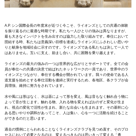
A.P. シン国際会長の年度末が近づく今こそ、ライオンズとしての共通の体験
を振り返るのに最適な時期です。私たち一人ひとりの強みは異なりますが、
最も大きなインパクトを生み出すのは協力した取り組みです。奉仕において
団結する時、私たちは意義深い目標を達成しライオンズにふさわしい思いや
りと献身を地域社会に示すのです。ライオンズである私たちは決して一人で
はありません。互いに支え、励まし合い、共に困難を乗り越えます。
ライオンズの最大の強みの一つは世界的な広がりとサポートです。全ての会
員が奉仕への共通の決意で結ばれたネットワークの一員であり、世界中のラ
イオンズとつながり、奉仕する機会が開かれています。我々の使命である人
道支援を始めとする奉仕活動を連綿と実行するため、各地区、各クラブが会
員増強、維持に努力をされています。
水や風には形はなく、水は器によって形を変え、風は音もなく触れ合う物に
よって音が生じます。触れる物、入れる物を変えればおのずと変化が生ま
れ、視点の変化で活性が生まれ、新たな出会いも生まれます。その基幹に心
ある思いやりや調和があってこそ、人は集い、心を一つに活動を続けること
ができるのだと思います。
過去の慣例にとらわれることなくライオンズクラブを見つめ直す、そのプロ
セスにおいて必要となるのは、変えるべきものは思いきって変える「勇