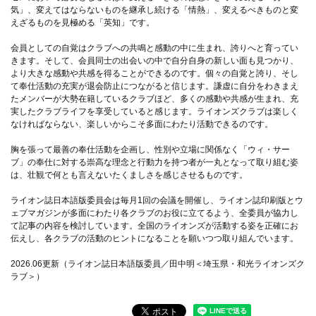
気」、変えてはならないものを継承し続ける「情熱」、変えるべきものと変
えざるものを見極める「英知」です。
会員としての自覚はクラブへの共鳴と感動の中に生まれ、誇りへと育ってい
きます。そして、会員同士の出会いの中で自分自身の新しい面も見つかり、
より大きな感動や共感を得ることができるのです。個々の自覚と誇り、そし
て奉仕活動の充実が退会防止につながると信じます。謙虚に自分をわきまえ
たメンバーが大勢在籍しているクラブほど、多くの感動や共感が生まれ、充
実したクラブライフを享受していると感じます。ライオンズクラブは楽しく
なければならない、楽しいからこそ多面にわたり活動できるのです。
胸を張って最善の奉仕活動を企画し、性別や立場に関係なく「ウィ・サー
ブ」の奉仕に対する崇高な理念と行動力を持つ者が一丸となって取り組む姿
は、壮観で何とも言えないたくましさを感じさせるものです。
ライオン誌日本語版委員会は毎月1回の会議を開催し、ライオン誌印刷版とウ
ェブマガジンが多面にわたり各クラブのお役に立てるよう、全委員が協力し
て記事の内容を検討しています。全国のライオンズが活動する姿を正確にお
伝えし、各クラブの活動のヒントになることを願いつつ取り組んでいます。
2026.06更新（ライオン誌日本語版委員／田中明＜埼玉県・和光ライオンズク
ラブ＞）