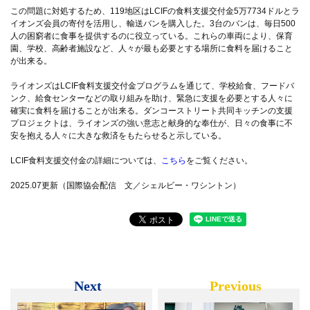
この問題に対処するため、119地区はLCIFの食料支援交付金5万7734ドルとラ
イオンズ会員の寄付を活用し、輸送バンを購入した。3台のバンは、毎日500
人の困窮者に食事を提供するのに役立っている。これらの車両により、保育
園、学校、高齢者施設など、人々が最も必要とする場所に食料を届けること
が出来る。
ライオンズはLCIF食料支援交付金プログラムを通じて、学校給食、フードバ
ンク、給食センターなどの取り組みを助け、緊急に支援を必要とする人々に
確実に食料を届けることが出来る。ダンコーストリート共同キッチンの支援
プロジェクトは、ライオンズの強い意志と献身的な奉仕が、日々の食事に不
安を抱える人々に大きな救済をもたらせると示している。
LCIF食料支援交付金の詳細については、
こちら
をご覧ください。
2025.07更新（国際協会配信 文／シェルビー・ワシントン）
Next
Previous