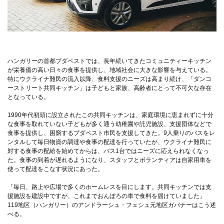
ハンガリーの首都ブダペストでは、長年続いてきたコミュニティーキッチン
が栄養価の高い日々の食事を提供し、地域社会に大きな影響を与えている。
特にウクライナ難民の流入以降、食料支援のニーズは高まり続け、「ダンコ
ーストリート共同キッチン」は子どもと家族、高齢者にとって不可欠な存在
となっている。
1990年代初頭に設立されたこの共同キッチンは、家庭環境に恵まれずに十分
な食事を取れていない子どもが多く通う幼稚園や託児施設、支援団体などで
食事を提供し、困窮するブダペスト市民を支援してきた。9人乗りのバスをレ
ンタルして毎日物資の調達や食事の配達を行っていたが、ウクライナ難民に
対する食事の配給を始めてからは、バス1台ではニーズに応えられなくなっ
た。食事の到着が遅れるようになり、スタッフとボランティアは自家用車を
使って配達をこなす状況にあった。
「毎日、路上や広場で多くのホームレスを目にします。共同キッチンでは支
援施設を建設中ですが、これまでおんぼろの車で食料を届けていました」
119地区（ハンガリー）のアンドラーシュ・フェシュ元地区ガバナーはこう述
べる。