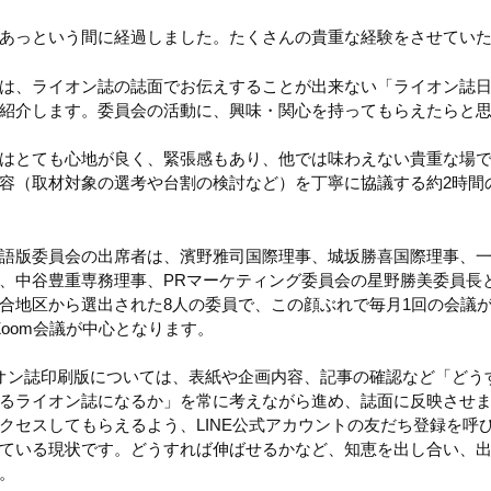
あっという間に経過しました。たくさんの貴重な経験をさせてい
は、ライオン誌の誌面でお伝えすることが出来ない「ライオン誌
紹介します。委員会の活動に、興味・関心を持ってもらえたらと
はとても心地が良く、緊張感もあり、他では味わえない貴重な場
容（取材対象の選考や台割の検討など）を丁寧に協議する約2時間
語版委員会の出席者は、濱野雅司国際理事、城坂勝喜国際理事、
、中谷豊重専務理事、PRマーケティング委員会の星野勝美委員長
合地区から選出された8人の委員で、この顔ぶれで毎月1回の会議
Zoom会議が中心となります。
オン誌印刷版については、表紙や企画内容、記事の確認など「どう
るライオン誌になるか」を常に考えながら進め、誌面に反映させ
クセスしてもらえるよう、LINE公式アカウントの友だち登録を呼
ている現状です。どうすれば伸ばせるかなど、知恵を出し合い、
。