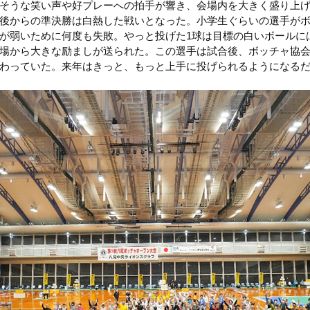
そうな笑い声や好プレーへの拍手が響き、会場内を大きく盛り上げ
後からの準決勝は白熱した戦いとなった。小学生ぐらいの選手が
が弱いために何度も失敗。やっと投げた1球は目標の白いボールに
場から大きな励ましが送られた。この選手は試合後、ボッチャ協
わっていた。来年はきっと、もっと上手に投げられるようになる