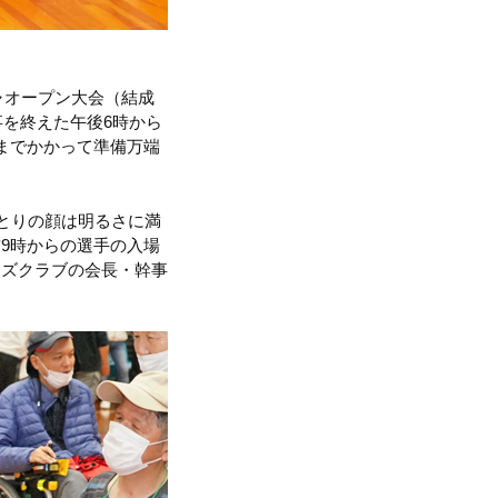
ャオープン大会（結成
事を終えた午後6時から
までかかって準備万端
とりの顔は明るさに満
9時からの選手の入場
ンズクラブの会長・幹事