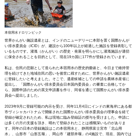
本宿用水ドロリンピック
世界かんがい施設遺産とは、インドのニューデリーに本部を置く国際かんが
い排水委員会（ICID）が、建設から100年以上が経過した施設を登録表彰して
いるものです。灌漑（かんがい）の歴史・発展を明らかにし灌漑施設が適切
に保全されることを目的として、現在19カ国に177件が登録されています。
私は、住民の悲願として造られた本宿用水の歴史的価値と、今日まで維持管
理を続けてきた地域住民の思いを後世に残すために、世界かんがい施設遺産
に登録したいと考えました。そこで、遺産候補としての申請を農林水産省に
提出し、「国際かんがい排水委員会日本国内委員会」の審査に合格してか
ら、国際申請のための英文申請書を作り、同省を通じて国際かんがい排水委
員会へ提出しました。
2023年9月に登録可能の内示を受け、同年11月4日にインドの東海岸にある都
市ヴィシャカパトナムで開催された国際かんがい排水委員会の理事会を経て
登録が確定されたため、私は現地に臨み登録証の授与を受けました。申請に
は多くの方の支援を頂き、晴れて登録されたことは感慨深いものがありま
す。同年の日本の登録施設はこの本宿用水と、静岡県富士宮市「北山用
水」、山形市「山形五堰」、岡山市「建部井堰」の4施設で、現在、国内では