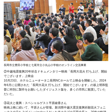
長岡市立豊田小学校と七尾市立小丸山小学校のオンライン交流事業
②中越地震復興20年祈念ドキュメンタリー映画「長岡大花火 打ち上げ、開始
でございます」上映会
10月23日、ホテルニューオータニ長岡NCホールで上映会を開催した。2024
年6月に公開された「長岡大花火 打ち上げ、開始でございます」の坂上明和監
督に特別に製作をお願いしたダイジェスト版を、多くの市民に観賞していた
だいた。
③花火と復興：スペシャルゲスト平原綾香さん
映画上映に続いて、平原さんが登場。新潟県中越大震災復興祈願花火フェニ
ックスの立ち上げメンバーの一人だった当クラブの石田会長と、20年の軌跡