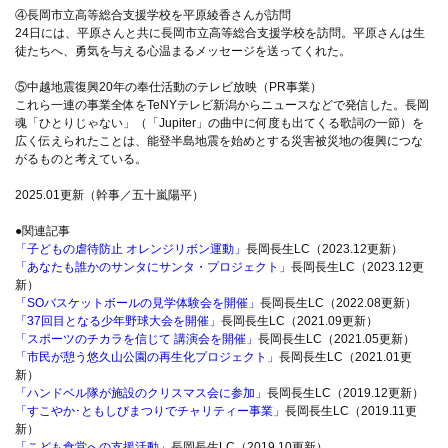
④長岡市立高等総合支援学校を平原綾香さんが訪問
24日には、平原さんと共に長岡市立高等総合支援学校を訪問。平原さんは生
徒たちへ、勇気を与える心温まるメッセージを送ってくれた。
⑤中越地震復興20年の奉仕活動のテレビ放映（PR事業）
これら一連の事業全体をTeNYテレビ新潟からニュースなどで発信した。長岡
魂「ひとりじゃない」（「Jupiter」の曲中に何度も出てくる歌詞の一節）を
広く伝えられたことは、能登半島地震を始めとする災害被災地の復興につな
がるものと考えている。
2025.01更新（幹事／五十嵐陽平）
●関連記事
「子どもの虐待防止 オレンジリボン運動」
長岡長生LC（2023.12更新）
「あなたも誰かのサンタにサンタ・プロジェクト」
長岡長生LC（2023.12更
新）
「SOバスケットボールの見学体験会を開催」
長岡長生LC（2022.08更新）
「37回目となる少年野球大会を開催」
長岡長生LC（2021.09更新）
「スポーツのチカラを信じて 講演会を開催」
長岡長生LC（2021.05更新）
「市民が憩う悠久山公園の再生化プロジェクト」
長岡長生LC（2021.01更
新）
「ハンドベル隊が施設のクリスマス会に参加」
長岡長生LC（2019.12更新）
「すこやか･ともしびまつりでチャリティー事業」
長岡長生LC（2019.11更
新）
「こども食堂への支援活動」
長岡長生LC（2019.10更新）