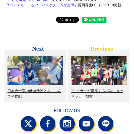
「SOアスリートをプロバスケチームが指導」
長岡長生LC（2019.10更新）
Next
Previous
日本赤十字の献血活動と共に歩ん
Jリーガーが指導する小学生向け
で半世紀
サッカー教室
FOLLOW US