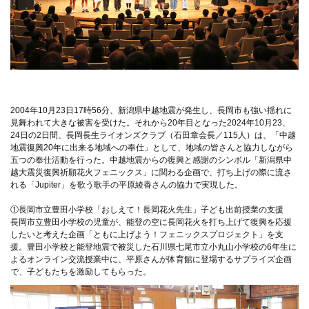
2004年10月23日17時56分、新潟県中越地震が発生し、長岡市も強い揺れに
見舞われて大きな被害を受けた。それから20年目となった2024年10月23、
24日の2日間、長岡長生ライオンズクラブ（石田章会長／115人）は、「中越
地震復興20年に出来る地域への奉仕」として、地域の皆さんと協力しながら
五つの奉仕活動を行った。中越地震からの復興と感謝のシンボル「新潟県中
越大震災復興祈願花火フェニックス」に関わる企画で、打ち上げの際に流さ
れる「Jupiter」を歌う歌手の平原綾香さんの協力で実現した。
①長岡市立豊田小学校「おしえて！長岡花火先生」子ども出前授業の支援
長岡市立豊田小学校の児童が、能登の空に長岡花火を打ち上げて復興を応援
したいと考えた企画「ともに上げよう！フェニックスプロジェクト」を支
援。豊田小学校と能登地震で被災した石川県七尾市立小丸山小学校の6年生に
よるオンライン交流授業中に、平原さんが体育館に登場するサプライズ企画
で、子どもたちを激励してもらった。