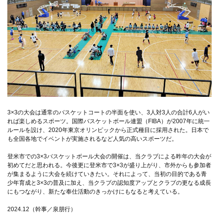
3×3の大会は通常のバスケットコートの半面を使い、3人対3人の合計6人がい
れば楽しめるスポーツ。国際バスケットボール連盟（FIBA）が2007年に統一
ルールを設け、2020年東京オリンピックから正式種目に採用された。日本で
も全国各地でイベントが実施されるなど人気の高いスポーツだ。
登米市での3×3バスケットボール大会の開催は、当クラブによる昨年の大会が
初めてだと思われる。今後更に登米市で3×3が盛り上がり、市外からも参加者
が集まるように大会を続けていきたい。それによって、当初の目的である青
少年育成と3×3の普及に加え、当クラブの認知度アップとクラブの更なる成長
にもつながり、新たな奉仕活動のきっかけにもなると考えている。
2024.12（幹事／泉朋行）