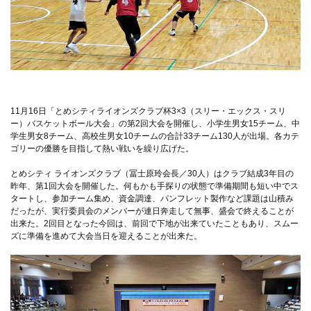
11月16日「とめシティライオンズクラブ杯3×3（スリー・エックス・スリ
ー）バスケットボール大会」の第2回大会を開催し、小学生男女15チーム、中
学生男女8チーム、高校生男女10チームの合計33チーム130人が出場。各カテ
ゴリーの優勝を目指して熱い戦いを繰り広げた。
とめシティ ライオンズクラブ（冨士原玲会長／30人）はクラブ結成3年目の
昨年、第1回大会を開催した。何もかも手探りの状態で準備期間も短い中でス
タートし、参加チーム集め、資金調達、パンフレット製作など課題は山積み
だったが、実行委員会のメンバーが連日奔走して無事、盛会で終えることが
出来た。2回目となった今回は、前回で下地が出来ていたこともあり、スムー
ズに準備を進めて大会当日を迎えることが出来た。