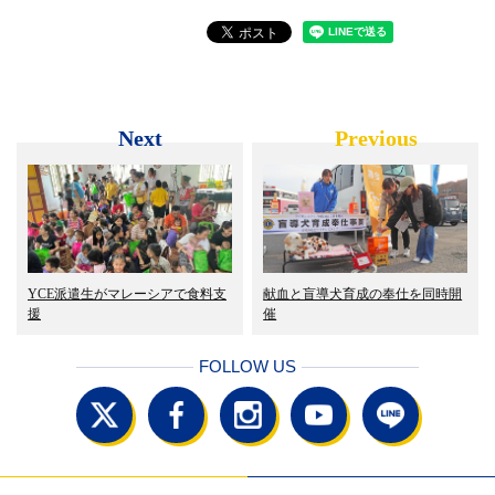
Next
Previous
YCE派遣生がマレーシアで食料支
献血と盲導犬育成の奉仕を同時開
援
催
FOLLOW US