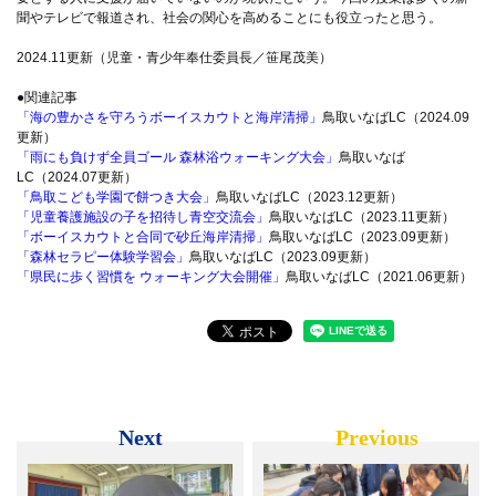
聞やテレビで報道され、社会の関心を高めることにも役立ったと思う。
2024.11更新（児童・青少年奉仕委員長／笹尾茂美）
●関連記事
「海の豊かさを守ろうボーイスカウトと海岸清掃」
鳥取いなばLC（2024.09
更新）
「雨にも負けず全員ゴール 森林浴ウォーキング大会」
鳥取いなば
LC（2024.07更新）
「鳥取こども学園で餅つき大会」
鳥取いなばLC（2023.12更新）
「児童養護施設の子を招待し青空交流会」
鳥取いなばLC（2023.11更新）
「ボーイスカウトと合同で砂丘海岸清掃」
鳥取いなばLC（2023.09更新）
「森林セラピー体験学習会」
鳥取いなばLC（2023.09更新）
「県民に歩く習慣を ウォーキング大会開催」
鳥取いなばLC（2021.06更新）
Next
Previous