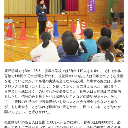
鹿野学園では3年生25人、浜坂小学校では3年生110人を対象に、それぞれ体
育館で1時間30分の授業が行われ、視覚障がいのある人は日頃どのような生活
を送っているのか、ナル君の実演も交えながら説明。外出する際には、点字
ブロックと白杖（はくじょう）を使って歩く、目の見える人と一緒に歩く、
盲導犬と一緒に歩く、のいずれかが必要なこと、盲導犬は目的地まで道案内
をしたり、信号の色を教えたりは出来ないことなどの説明があった。そし
て、「普段の生活の中で視覚障がいを持つ人と出会う機会は少ないと思う
が、もし出会うことがあれば積極的に声をかけて、困っていることがないか
聞いてほしい」と呼びかけた。
視覚障がいのある人は全国に30万人いるのに対し、盲導犬は約800頭で、必
要とする人に支援が届いていないのが現状だという。今回の授業は多くの新