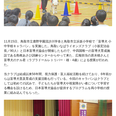
11月15日、鳥取市立鹿野学園流沙川学舎と鳥取市立浜坂小学校で「盲導犬 小
中学校キャラバン」を実施した。鳥取いなばライオンズクラブ（小坂宏治会
長／90人）と日本盲導犬協会が開催したもので、中四国唯一の盲導犬育成施
設である島根あさひ訓練センターからやって来た、広報担当の原水穂さんと
盲導犬のナル君（ラブラドールレトリバー・雄・4歳）による授業が行われ
た。
当クラブは結成以来56年間、視力保護・盲人福祉活動を続けており、6年前か
らは盲導犬普及育成の支援活動も行っている。今回のキャラバンはクラブと
しては初めての試みで、子どもたちが盲導犬や視覚障がい者について学習す
る機会を設けるため、日本盲導犬協会が提供するプログラムを両小学校の授
業に組み込んでもらった。