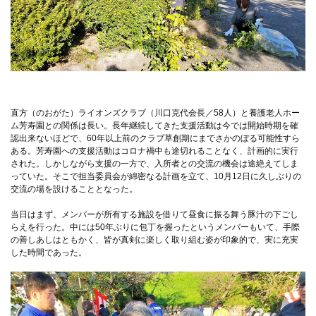
直方（のおがた）ライオンズクラブ（川口克代会長／58人）と養護老人ホー
ム芳寿園との関係は長い。長年継続してきた支援活動は今では開始時期を確
認出来ないほどで、60年以上前のクラブ草創期にまでさかのぼる可能性すら
ある。芳寿園への支援活動はコロナ禍中も途切れることなく、計画的に実行
された。しかしながら支援の一方で、入所者との交流の機会は途絶えてしま
っていた。そこで担当委員会が綿密なる計画を立て、10月12日に久しぶりの
交流の場を設けることとなった。
当日はまず、メンバーが所有する施設を借りて昼食に振る舞う豚汁の下ごし
らえを行った。中には50年ぶりに包丁を握ったというメンバーもいて、手際
の善しあしはともかく、皆が真剣に楽しく取り組む姿が印象的で、実に充実
した時間であった。