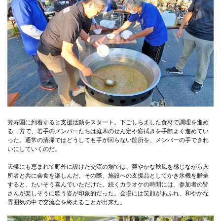
芳寿園に到着すると支援活動をスタート。下ごしらえした食材で調理を進め
る一方で、若手のメンバーたちは庭木のせん定や窓拭きを手際よく進めてい
った。通常の清掃ではどうしても手が回らない箇所を、メンバーの手できれ
いにしていくのだ。
天候にも恵まれて野外に設けた交流の場では、爽やかな秋風を感じながら入
所者と共に会食を楽しんだ。その際、施設への支援品としてかき氷機を贈呈
すると、たいそう喜んでいただけた。続くカラオケの時間には、参加者の皆
さんが楽しそうに歌う姿が印象的だった。会場には笑顔があふれ、和やかな
雰囲気の中で交流会を終えることが出来た。