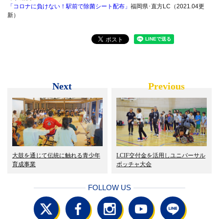
「コロナに負けない！駅前で除菌シート配布」
福岡県･直方LC（2021.04更
新）
Next
Previous
大鼓を通じて伝統に触れる青少年
LCIF交付金を活用しユニバーサル
育成事業
ボッチャ大会
FOLLOW US