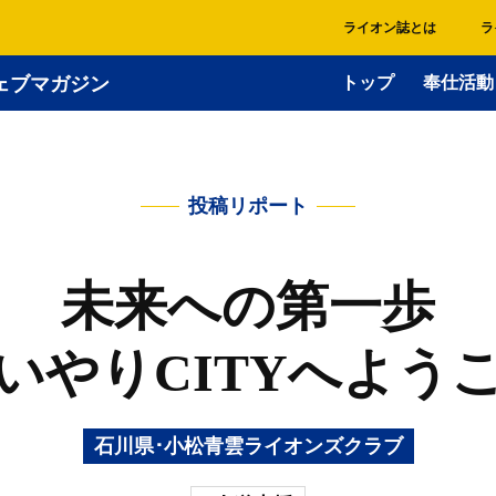
ライオン誌とは
ラ
ェブマガジン
トップ
奉仕活動
投稿リポート
未来への第一歩
いやりCITYへよう
石川県･小松青雲ライオンズクラブ