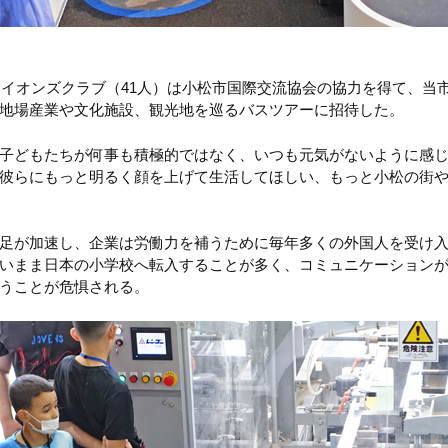
雲ライオンズクラブ（41人）は小松市国際交流協会の協力を得て、当
地場産業や文化施設、観光地を巡るバスツアーに招待した。
子どもたちが何事も積極的ではなく、いつも元気がないように感
彼らにもっと明るく顔を上げて生活してほしい、もっと小松の街
足が加速し、企業は労働力を補うために毎年多くの外国人を受け
いまま日本の小学校へ転入することが多く、コミュニケーション
うことが危惧される。