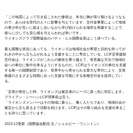
「この地震によって引き起こされた惨状は、本当に胸が張り裂けるようなも
ので、あらゆる世代の人々に影響を与えています。交付金事業によって地域
の青少年が互いに励まし合いながら学び続けられる場所を再建することで、
彼らに少しでも安心感を与えられれば幸いです」
ライオンズクラブ国際協会のパティ・ヒル国際会長はこう述べている。
最も困難な状況にあっても、ライオンズは地域社会が希望と目的を持ってが
れきの中から立ち上がれるよう支援することに専念している。LCIF災害援助
交付金は、ライオンズがこれらの惨状を乗り越えて、有意義な方法で地域社
会への奉仕に集中出来るようにするものだ。LCIFはライオンズの奉仕を支援
する唯一の国際財団であり、世界中から寄せられる寛大な寄付により、災害
救援のさまざまな段階に合った支援を可能にする各種交付金を提供してい
る。
「災害が発生した時、ライオンズは被災者のニーズに真っ先に対応します」
ブライアン・シーハンLCIF理事長は言う。
「ライオンズメンバーはその地域に暮らし、働く人たちであり、地域社会が
被災から立ち直るまで活動を続けます。LCIFはその取り組みを支援出来るこ
とを誇りに思っています」
2023.12更新（国際協会配信 文／シェルビー・ワシントン）