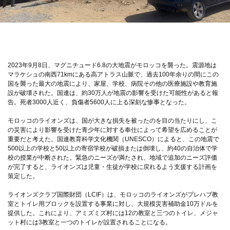
2023年9月8日、マグニチュード6.8の大地震がモロッコを襲った。震源地は
マラケシュの南西71kmにある高アトラス山脈で、過去100年余りの間にこの
国を襲った最大の地震により、家屋、学校、病院その他の医療施設や教育施
設が破壊された。国連は、約30万人が地震の影響を受けた可能性があると報
告。死者3000人近く、負傷者5600人に上る深刻な惨事となった。
モロッコのライオンズは、国が大きな損失を被ったのを目の当たりにし、こ
の災害により影響を受けた青少年に対する奉仕によって希望を広めることが
重要だと考えた。国連教育科学文化機関（UNESCO）によると、この地震で
500以上の学校と50以上の寄宿学校が破損または倒壊し、約40の自治体で学
校の授業が中断された。緊急のニーズが満たされ、地域で追加のニーズ評価
が完了すると、ライオンズは児童・生徒が学校に戻れるよう支援する計画を
策定した。
ライオンズクラブ国際財団（LCIF）は、モロッコのライオンズがプレハブ教
室とトイレ用ブロックを設置する事業に対し、大規模災害補助金10万ドルを
提供した。これにより、アミズミズ村には12の教室と三つのトイレ、メジャ
ット村には3教室と一つのトイレが設置されることになる。