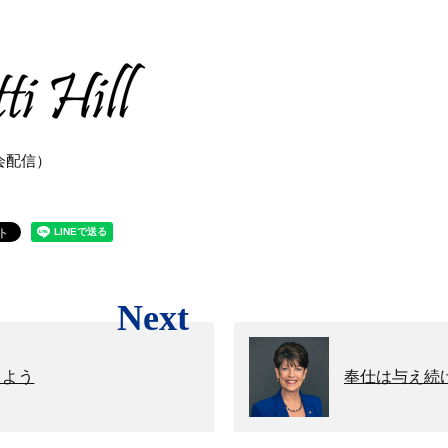
協会配信）
Next
えよう
奉仕は与え続