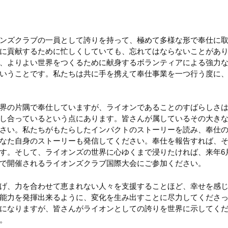
ンズクラブの一員として誇りを持って、極めて多様な形で奉仕に
に貢献するために忙しくしていても、忘れてはならないことがあ
、よりよい世界をつくるために献身するボランティアによる強力
いうことです。私たちは共に手を携えて奉仕事業を一つ行う度に
界の片隅で奉仕していますが、ライオンであることのすばらしさ
し合っているという点にあります。皆さんが属しているその大き
さい。私たちがもたらしたインパクトのストーリーを読み、奉仕
なた自身のストーリーも発信してください。奉仕を報告すれば、
す。そして、ライオンズの世界に心ゆくまで浸りたければ、来年6月
で開催されるライオンズクラブ国際大会にご参加ください。
げ、力を合わせて恵まれない人々を支援することほど、幸せを感
能力を発揮出来るように、変化を生み出すことに尽力してくださ
になりますが、皆さんがライオンとしての誇りを世界に示してく
。