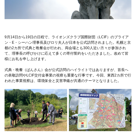
9月14日から19日の日程で、ライオンズクラブ国際財団（LCIF）のブライア
ン・E・シーハン理事長及びロリ夫人が日本を公式訪問されました。札幌と京
都の2カ所で式典と晩餐会が行われ、両会場とも300人近い方々が参加され
て、理事長の呼びかけに応えて多くの寄付誓約をいただきました。改めて皆
様にお礼を申し上げます。
式典・晩餐（ばんさん）会が公式訪問のハイライトではありますが、首長へ
の表敬訪問やLCIF交付金事業の視察も重要な行事です。今回、東西2カ所で行
われた事業視察は、環境保全と災害準備が共通のテーマとなりました。