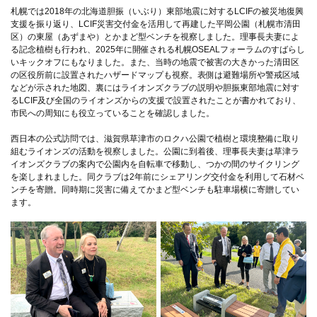
札幌では2018年の北海道胆振（いぶり）東部地震に対するLCIFの被災地復興
支援を振り返り、LCIF災害交付金を活用して再建した平岡公園（札幌市清田
区）の東屋（あずまや）とかまど型ベンチを視察しました。理事長夫妻によ
る記念植樹も行われ、2025年に開催される札幌OSEALフォーラムのすばらし
いキックオフにもなりました。また、当時の地震で被害の大きかった清田区
の区役所前に設置されたハザードマップも視察。表側は避難場所や警戒区域
などが示された地図、裏にはライオンズクラブの説明や胆振東部地震に対す
るLCIF及び全国のライオンズからの支援で設置されたことが書かれており、
市民への周知にも役立っていることを確認しました。
西日本の公式訪問では、滋賀県草津市のロクハ公園で植樹と環境整備に取り
組むライオンズの活動を視察しました。公園に到着後、理事長夫妻は草津ラ
イオンズクラブの案内で公園内を自転車で移動し、つかの間のサイクリング
を楽しまれました。同クラブは2年前にシェアリング交付金を利用して石材ベ
ンチを寄贈。同時期に災害に備えてかまど型ベンチも駐車場横に寄贈してい
ます。