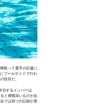
に陣取って選手の応援に
とにプールサイドで行わ
ーの役目だ。
担当するメンバーは
見ると感慨深いものがあ
大会では四つの記録が更