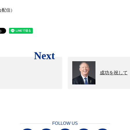
協会配信）
Next
成功を祝して
FOLLOW US