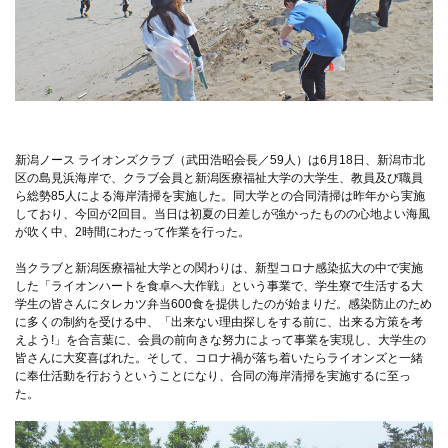
新潟ノース ライオンズクラブ（武田浩昭会長／59人）は6月18日、新潟市北
区の島見浜海岸で、クラブ会員と新潟医療福祉大学の大学生、教員及び職員
ら総勢85人による海岸清掃を実施した。同大学との合同清掃は昨年から実施
しており、今回が2回目。当日は初夏の日差しが強かったものの心地よい海風
が吹く中、2時間にわたって作業を行った。
当クラブと新潟医療福祉大学との関わりは、新型コロナ感染拡大の中で実施
した「ライオンハートを食卓へ大作戦」という事業で、学生寮で生活する大
学生の皆さんにタレカツ弁当600食を提供したのが始まりだ。感染防止のため
に多くの制約を受ける中、「出来ない理由探しをする前に、出来る方策を考
えよう!」を合言葉に、会員の前向きな努力によって事業を実現し、大学生の
皆さんに大変喜ばれた。そして、コロナ禍が落ち着いたらライオンズと一緒
に奉仕活動を行おうということになり、合同の海岸清掃を実施するに至っ
た。