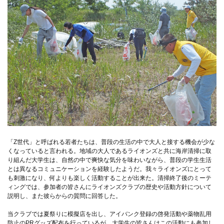
「Z世代」と呼ばれる若者たちは、普段の生活の中で大人と接する機会が少な
くなっていると言われる。地域の大人であるライオンズと共に海岸清掃に取
り組んだ大学生は、自然の中で爽快な気分を味わいながら、普段の学生生活
とは異なるコミュニケーションを経験したようだ。我々ライオンズにとって
も刺激になり、何よりも楽しく活動することが出来た。清掃終了後のミーテ
ィングでは、参加者の皆さんにライオンズクラブの歴史や活動方針について
説明し、また彼らからの質問に回答した。
当クラブでは夏祭りに模擬店を出し、アイバンク登録の啓発活動や薬物乱用
防止のPRグッズ配布を行っているが、大学生の皆さんはこの活動にも参加し