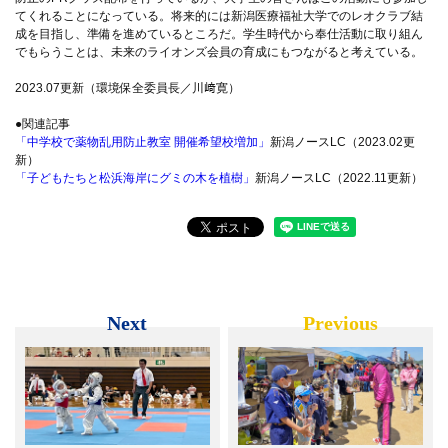
てくれることになっている。将来的には新潟医療福祉大学でのレオクラブ結
成を目指し、準備を進めているところだ。学生時代から奉仕活動に取り組ん
でもらうことは、未来のライオンズ会員の育成にもつながると考えている。
2023.07更新（環境保全委員長／川﨑寛）
●関連記事
「中学校で薬物乱用防止教室 開催希望校増加」
新潟ノースLC（2023.02更
新）
「子どもたちと松浜海岸にグミの木を植樹」
新潟ノースLC（2022.11更新）
Next
Previous