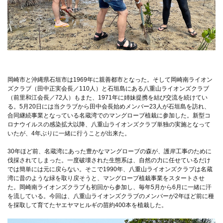
岡崎市と沖縄県石垣市は1969年に親善都市となった。そして岡崎南ライオン
ズクラブ（田中正実会長／110人）と石垣島にある八重山ライオンズクラブ
（前里和江会長／72人）もまた、1971年に姉妹提携を結び交流を続けてい
る。5月20日には当クラブから田中会長始めメンバー23人が石垣島を訪れ、
合同継続事業となっている名蔵湾でのマングローブ植栽に参加した。新型コ
ロナウイルスの感染拡大以降、八重山ライオンズクラブ単独の実施となって
いたが、4年ぶりに一緒に行うことが出来た。
30年ほど前、名蔵湾にあった豊かなマングローブの森が、護岸工事のために
伐採されてしまった。一度破壊された生態系は、自然の力に任せているだけ
では簡単には元に戻らない。そこで1990年、八重山ライオンズクラブは名蔵
湾に昔のような緑を取り戻そうと、マングローブ植栽事業をスタートさせ
た。岡崎南ライオンズクラブも初回から参加し、毎年5月から6月に一緒に汗
を流している。今回は、八重山ライオンズクラブのメンバーが2年ほど前に種
を採取して育てたヤエヤマヒルギの苗約400本を植栽した。