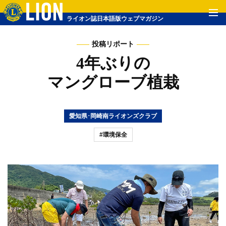
ライオン誌日本語版ウェブマガジン
投稿リポート
4年ぶりの
マングローブ植栽
愛知県･岡崎南ライオンズクラブ
#環境保全