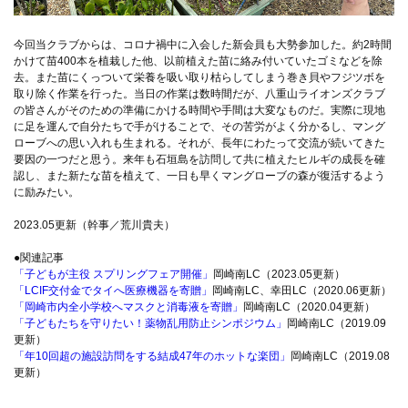
今回当クラブからは、コロナ禍中に入会した新会員も大勢参加した。約2時間
かけて苗400本を植栽した他、以前植えた苗に絡み付いていたゴミなどを除
去。また苗にくっついて栄養を吸い取り枯らしてしまう巻き貝やフジツボを
取り除く作業を行った。当日の作業は数時間だが、八重山ライオンズクラブ
の皆さんがそのための準備にかける時間や手間は大変なものだ。実際に現地
に足を運んで自分たちで手がけることで、その苦労がよく分かるし、マング
ローブへの思い入れも生まれる。それが、長年にわたって交流が続いてきた
要因の一つだと思う。来年も石垣島を訪問して共に植えたヒルギの成長を確
認し、また新たな苗を植えて、一日も早くマングローブの森が復活するよう
に励みたい。
2023.05更新（幹事／荒川貴夫）
●関連記事
「子どもが主役 スプリングフェア開催」
岡崎南LC（2023.05更新）
「LCIF交付金でタイへ医療機器を寄贈」
岡崎南LC、幸田LC（2020.06更新）
「岡崎市内全小学校へマスクと消毒液を寄贈」
岡崎南LC（2020.04更新）
「子どもたちを守りたい！薬物乱用防止シンポジウム」
岡崎南LC（2019.09
更新）
「年10回超の施設訪問をする結成47年のホットな楽団」
岡崎南LC（2019.08
更新）