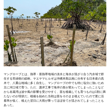
マングローブとは、熱帯・亜熱帯地域の淡水と海水が混ざり合う汽水域で群
生する常緑樹の総称。ヤエヤマヒルギは沖縄本島以南に分布する日本産の高
木で、八重山地域に多く自生し、マングローブの中でも特に塩分に強いため
主に河口域で育つ。ただ、護岸工事で海岸の形が変わってしまったことなど
から名蔵湾は波や風の影響を受けやすく、苗を植栽しても育つものは1割に満
たないのが現状だ。植栽を始めた当初は苗をそのまま植えていたので更に活
着率が低く、植えた翌日に大雨が降ってほぼ全てが流されてしまったことも
あった。