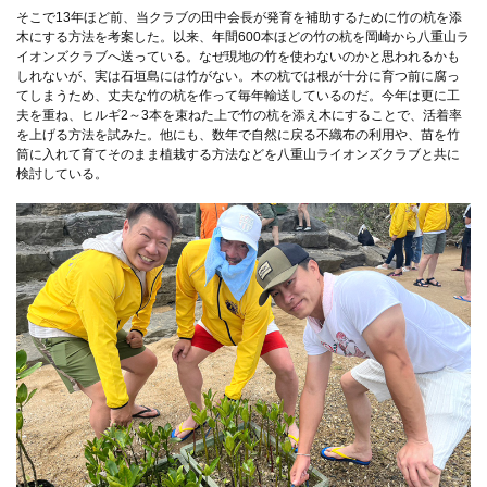
そこで13年ほど前、当クラブの田中会長が発育を補助するために竹の杭を添
木にする方法を考案した。以来、年間600本ほどの竹の杭を岡崎から八重山ラ
イオンズクラブへ送っている。なぜ現地の竹を使わないのかと思われるかも
しれないが、実は石垣島には竹がない。木の杭では根が十分に育つ前に腐っ
てしまうため、丈夫な竹の杭を作って毎年輸送しているのだ。今年は更に工
夫を重ね、ヒルギ2～3本を束ねた上で竹の杭を添え木にすることで、活着率
を上げる方法を試みた。他にも、数年で自然に戻る不織布の利用や、苗を竹
筒に入れて育てそのまま植栽する方法などを八重山ライオンズクラブと共に
検討している。