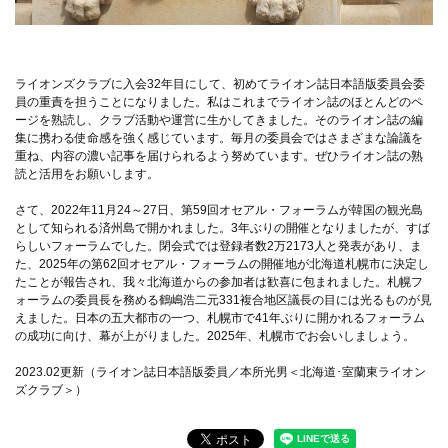
ライオンズクラブに入会32年目にして、初めてライオン誌日本語版委員会委
員の重責を担うことになりました。私はこれまでライオン誌のほとんどのペ
ージを熟読し、クラブ活動や運営に生かしてきました。そのライオン誌の編
集に携わる使命感を強く感じています。毎月の委員会ではさまざまな論議を
重ね、内容の濃い記事を届けられるよう努めています。ぜひライオン誌の熟
読と活用をお願いします。
さて、2022年11月24～27日、第59回オセアル・フォーラムが韓国の観光島
として知られる済州島で開かれました。3年ぶりの開催となりましたが、すば
らしいフォーラムでした。閉会式では登録者数2万2173人と発表があり、ま
た、2025年の第62回オセアル・フォーラムの開催地が北海道札幌市に決定し
たことが報告され、我々北海道からの参加者は歓喜に包まれました。札幌フ
ォーラムの委員長を務める鶴嶋浩二元331複合地区議長の目には光るものが見
えました。日本の五大都市の一つ、札幌市で41年ぶりに開かれるフォーラム
の成功に向け、幕が上がりました。2025年、札幌市でお会いしましょう。
2023.02更新（ライオン誌日本語版委員／本所光男＜北海道･室蘭東ライオン
ズクラブ＞）