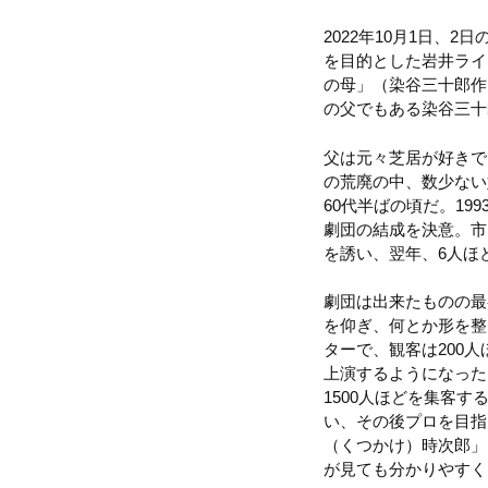
2022年10月1日
を目的とした岩井ライ
の母」（染谷三十郎作
の父でもある染谷三十
父は元々芝居が好きで
の荒廃の中、数少ない
60代半ばの頃だ。1
劇団の結成を決意。市
を誘い、翌年、6人ほ
劇団は出来たものの最
を仰ぎ、何とか形を整
ターで、観客は200
上演するようになった
1500人ほどを集客
い、その後プロを目指
（くつかけ）時次郎」
が見ても分かりやすく