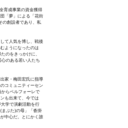
健全育成事業の資金獲得
劇団「夢」による「花街
その創設者であり、私
演して人気を博し、戦後
組むようになったのは
得たのをきっかけに、
居心のある若い人たち
演出家・梅田宏氏に指導
元のコミュニティーセン
頃からベルフォーレで
ァンも出来て、今では
が大学で演劇活動を行
まぶた)の母」「沓掛
のが中心だ。とにかく誰
。