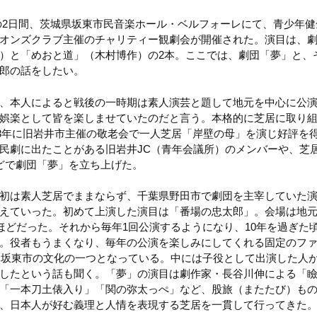
、2日の2日間、茨城県坂東市民音楽ホール・ベルフォーレにて、青少年
オンズクラブ主催のチャリティー観劇会が開催された。演目は、
）と「めおと道」（木村博作）の2本。ここでは、劇団「夢」と、
郎の話をしたい。
、本人によると戦後の一時期は素人演芸と題して地元を中心に公
娯楽として皆を楽しませていたのだと言う。本格的に芝居に取り
993年に旧岩井市主催の敬老会で一人芝居「岸壁の母」を演じ好評を
民劇に出たことがある旧岩井JC（青年会議所）のメンバーや、芝
どで劇団「夢」を立ち上げた。
初は素人芝居でままならず、千葉県野田市で劇団を主宰していた
えていった。初めて上演した演目は「番場の忠太郎」。会場は地
人ほどだった。それから毎年1回公演するようになり、10年を過ぎた
。役者もうまくなり、毎年の公演を楽しみにしてくれる固定のフ
する坂東市の文化の一つとなっている。中には子役として出演した人
したという話も聞く。「夢」の演目は劇作家・長谷川伸による「瞼(
「一本刀土俵入り」「関の弥太っぺ」など、股旅（またたび）も
、日本人が好む義理と人情を表現する芝居を一貫して行ってきた