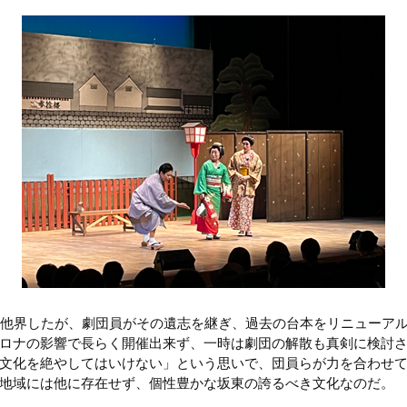
に他界したが、劇団員がその遺志を継ぎ、過去の台本をリニューア
ロナの影響で長らく開催出来ず、一時は劇団の解散も真剣に検討
文化を絶やしてはいけない」という思いで、団員らが力を合わせ
地域には他に存在せず、個性豊かな坂東の誇るべき文化なのだ。