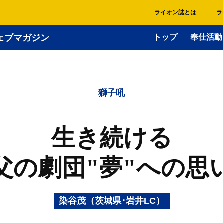
ライオン誌とは
ラ
ェブマガジン
トップ
奉仕活動
獅子吼
生き続ける
父の劇団"夢"への思
染谷茂（茨城県･岩井LC）