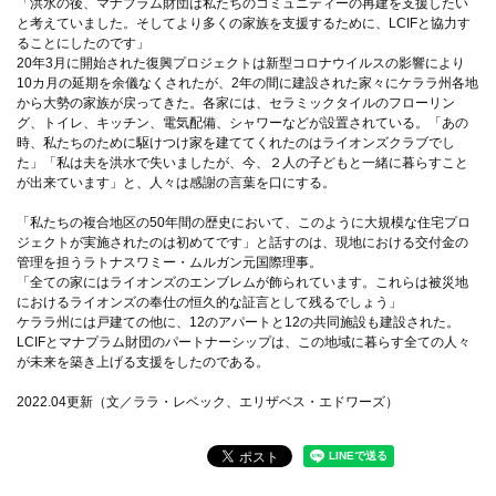
「洪水の後、マナプラム財団は私たちのコミュニティーの再建を支援したい
と考えていました。そしてより多くの家族を支援するために、LCIFと協力す
ることにしたのです」
20年3月に開始された復興プロジェクトは新型コロナウイルスの影響により
10カ月の延期を余儀なくされたが、2年の間に建設された家々にケララ州各地
から大勢の家族が戻ってきた。各家には、セラミックタイルのフローリン
グ、トイレ、キッチン、電気配備、シャワーなどが設置されている。「あの
時、私たちのために駆けつけ家を建ててくれたのはライオンズクラブでし
た」「私は夫を洪水で失いましたが、今、２人の子どもと一緒に暮らすこと
が出来ています」と、人々は感謝の言葉を口にする。
「私たちの複合地区の50年間の歴史において、このように大規模な住宅プロ
ジェクトが実施されたのは初めてです」と話すのは、現地における交付金の
管理を担うラトナスワミー・ムルガン元国際理事。
「全ての家にはライオンズのエンブレムが飾られています。これらは被災地
におけるライオンズの奉仕の恒久的な証言として残るでしょう」
ケララ州には戸建ての他に、12のアパートと12の共同施設も建設された。
LCIFとマナプラム財団のパートナーシップは、この地域に暮らす全ての人々
が未来を築き上げる支援をしたのである。
2022.04更新（文／ララ・レベック、エリザベス・エドワーズ）