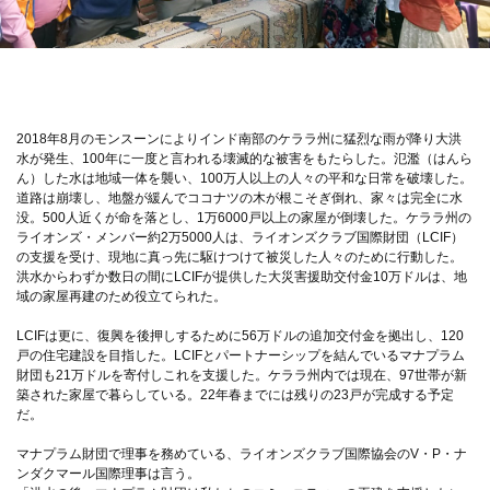
2018年8月のモンスーンによりインド南部のケララ州に猛烈な雨が降り大洪
水が発生、100年に一度と言われる壊滅的な被害をもたらした。氾濫（はんら
ん）した水は地域一体を襲い、100万人以上の人々の平和な日常を破壊した。
道路は崩壊し、地盤が緩んでココナツの木が根こそぎ倒れ、家々は完全に水
没。500人近くが命を落とし、1万6000戸以上の家屋が倒壊した。ケララ州の
ライオンズ・メンバー約2万5000人は、ライオンズクラブ国際財団（LCIF）
の支援を受け、現地に真っ先に駆けつけて被災した人々のために行動した。
洪水からわずか数日の間にLCIFが提供した大災害援助交付金10万ドルは、地
域の家屋再建のため役立てられた。
LCIFは更に、復興を後押しするために56万ドルの追加交付金を拠出し、120
戸の住宅建設を目指した。LCIFとパートナーシップを結んでいるマナプラム
財団も21万ドルを寄付しこれを支援した。ケララ州内では現在、97世帯が新
築された家屋で暮らしている。22年春までには残りの23戸が完成する予定
だ。
マナプラム財団で理事を務めている、ライオンズクラブ国際協会のV・P・ナ
ンダクマール国際理事は言う。