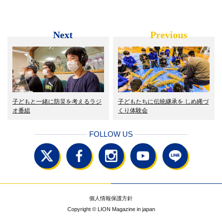
Next
Previous
子どもと一緒に防災を考えるラジ
子どもたちに伝統継承を しめ縄づ
オ番組
くり体験会
FOLLOW US
個人情報保護方針
Copyright © LION Magazine in japan