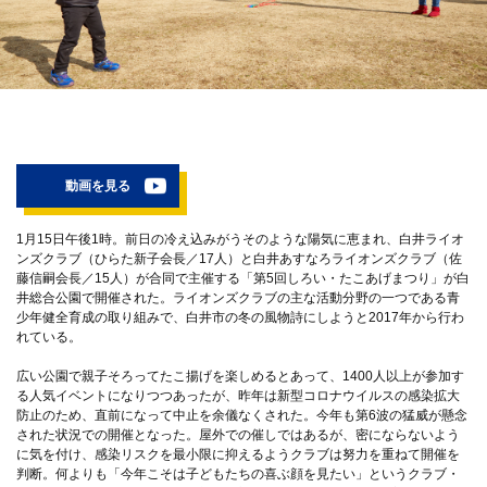
動画を見る
1月15日午後1時。前日の冷え込みがうそのような陽気に恵まれ、白井ライオ
ンズクラブ（ひらた新子会長／17人）と白井あすなろライオンズクラブ（佐
藤信嗣会長／15人）が合同で主催する「第5回しろい・たこあげまつり」が白
井総合公園で開催された。ライオンズクラブの主な活動分野の一つである青
少年健全育成の取り組みで、白井市の冬の風物詩にしようと2017年から行わ
れている。
広い公園で親子そろってたこ揚げを楽しめるとあって、1400人以上が参加す
る人気イベントになりつつあったが、昨年は新型コロナウイルスの感染拡大
防止のため、直前になって中止を余儀なくされた。今年も第6波の猛威が懸念
された状況での開催となった。屋外での催しではあるが、密にならないよう
に気を付け、感染リスクを最小限に抑えるようクラブは努力を重ねて開催を
判断。何よりも「今年こそは子どもたちの喜ぶ顔を見たい」というクラブ・