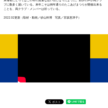
来場者にとってはこの冬の貴重な思い出になったようだ。好評の声が両クラ
ブに数多く届いている。来年こそは例年通りのたこあげまつりが開催出来る
ことを、両クラブ・メンバーは祈っている。
2022.02更新（取材・動画／砂山幹博 写真／宮坂恵津子）