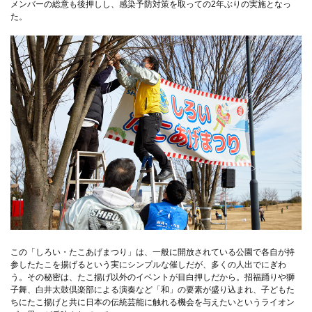
メンバーの総意も後押しし、感染予防対策を取っての2年ぶりの実施となっ
た。
この「しろい・たこあげまつり」は、一般に開放されている公園で各自が持
参したたこを揚げるという実にシンプルな催しだが、多くの人出でにぎわ
う。その秘密は、たこ揚げ以外のイベントが目白押しだから。招福踊りや獅
子舞、白井太鼓倶楽部による演奏など「和」の要素が盛り込まれ、子どもた
ちにたこ揚げと共に日本の伝統芸能に触れる機会を与えたいというライオン