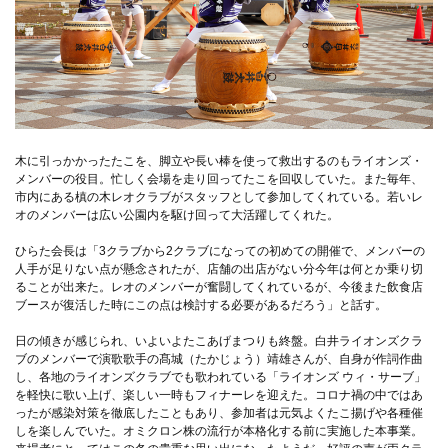
木に引っかかったたこを、脚立や長い棒を使って救出するのもライオンズ・
メンバーの役目。忙しく会場を走り回ってたこを回収していた。また毎年、
市内にある槙の木レオクラブがスタッフとして参加してくれている。若いレ
オのメンバーは広い公園内を駆け回って大活躍してくれた。
ひらた会長は「3クラブから2クラブになっての初めての開催で、メンバーの
人手が足りない点が懸念されたが、店舗の出店がない分今年は何とか乗り切
ることが出来た。レオのメンバーが奮闘してくれているが、今後また飲食店
ブースが復活した時にこの点は検討する必要があるだろう」と話す。
日の傾きが感じられ、いよいよたこあげまつりも終盤。白井ライオンズクラ
ブのメンバーで演歌歌手の髙城（たかじょう）靖雄さんが、自身が作詞作曲
し、各地のライオンズクラブでも歌われている「ライオンズ ウィ・サーブ」
を軽快に歌い上げ、楽しい一時もフィナーレを迎えた。コロナ禍の中ではあ
ったが感染対策を徹底したこともあり、参加者は元気よくたこ揚げや各種催
しを楽しんでいた。オミクロン株の流行が本格化する前に実施した本事業。