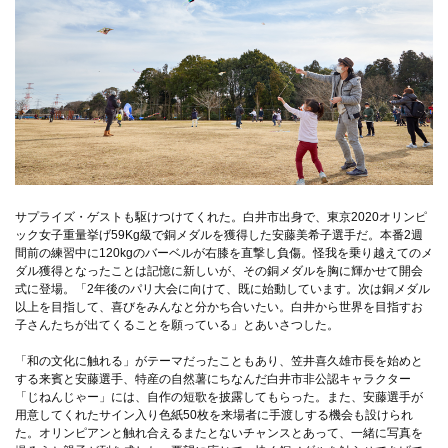
サプライズ・ゲストも駆けつけてくれた。白井市出身で、東京2020オリンピ
ック女子重量挙げ59Kg級で銅メダルを獲得した安藤美希子選手だ。本番2週
間前の練習中に120kgのバーベルが右膝を直撃し負傷。怪我を乗り越えてのメ
ダル獲得となったことは記憶に新しいが、その銅メダルを胸に輝かせて開会
式に登場。「2年後のパリ大会に向けて、既に始動しています。次は銅メダル
以上を目指して、喜びをみんなと分かち合いたい。白井から世界を目指すお
子さんたちが出てくることを願っている」とあいさつした。
「和の文化に触れる」がテーマだったこともあり、笠井喜久雄市長を始めと
する来賓と安藤選手、特産の自然薯にちなんだ白井市非公認キャラクター
「じねんじゃー」には、自作の短歌を披露してもらった。また、安藤選手が
用意してくれたサイン入り色紙50枚を来場者に手渡しする機会も設けられ
た。オリンピアンと触れ合えるまたとないチャンスとあって、一緒に写真を