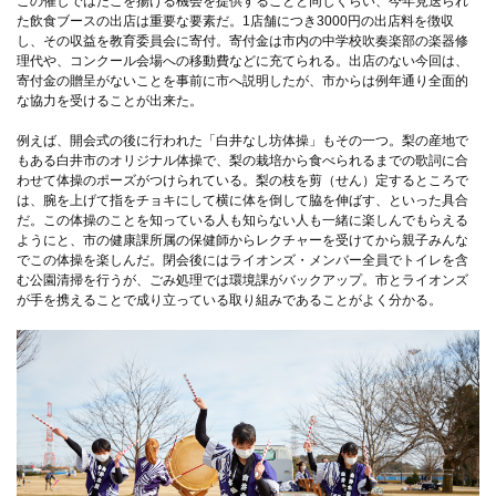
この催しではたこを揚げる機会を提供することと同じくらい、今年見送られ
た飲食ブースの出店は重要な要素だ。1店舗につき3000円の出店料を徴収
し、その収益を教育委員会に寄付。寄付金は市内の中学校吹奏楽部の楽器修
理代や、コンクール会場への移動費などに充てられる。出店のない今回は、
寄付金の贈呈がないことを事前に市へ説明したが、市からは例年通り全面的
な協力を受けることが出来た。
例えば、開会式の後に行われた「白井なし坊体操」もその一つ。梨の産地で
もある白井市のオリジナル体操で、梨の栽培から食べられるまでの歌詞に合
わせて体操のポーズがつけられている。梨の枝を剪（せん）定するところで
は、腕を上げて指をチョキにして横に体を倒して脇を伸ばす、といった具合
だ。この体操のことを知っている人も知らない人も一緒に楽しんでもらえる
ようにと、市の健康課所属の保健師からレクチャーを受けてから親子みんな
でこの体操を楽しんだ。閉会後にはライオンズ・メンバー全員でトイレを含
む公園清掃を行うが、ごみ処理では環境課がバックアップ。市とライオンズ
が手を携えることで成り立っている取り組みであることがよく分かる。