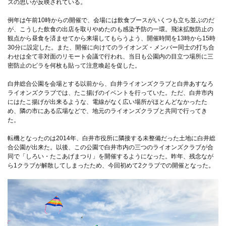
ズの思いが反映されている。
例年は午前10時からの開催で、会場には飲食ブースがいくつも立ち並ぶのだ
が、こうした飲食の出店を取りやめたのも感染予防の一環。飛沫拡散防止の
観点から昼食を済ませてから来場してもらうよう、開催時間を13時から15時
30分に設定した。また、開催に向けてのライオンズ・メンバー同士の打ち合
わせは全て非対面のリモート会議で行われ、当日も公園内の目立つ場所に三
密防止のビラを何枚も貼って注意喚起を促した。
白井総合公園を会場とする以前から、白井ライオンズクラブと白井あすなろ
ライオンズクラブでは、たこ揚げのイベントを行っていた。ただ、白井市内
にはたこ揚げが出来るような、電線がなく広い場所がほとんどなかったた
め、隣の市にある広場などで、地元のライオンズクラブと共同で行ってき
た。
転機となったのは2014年、白井市役所に隣接する未整備だった土地に白井総
合公園が出来た。以後、この公園で白井市内の三つのライオンズクラブが合
同で「しろい・たこあげまつり」を開催するようになった。昨年、残念なが
ら1クラブが解散してしまったため、今回初めて2クラブでの開催となった。