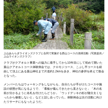
上山あららぎライオンズクラブと合同で実施する西山コースの清掃活動（写真提供／
上山ライオンズクラブ）
クラブがクアオルト事業への協力に着手してから10年目にして初めて開いた
葉山クアオルトコース体験例会では、クロモジコース、こぶし平コースを経
由して頂上にある葉山神社まで片道約1.2kmを歩き、神社の参拝を終えて散会
となった。
メンバーたちはウォーキングをしながらも、自分たちが手がけたコースや施
設の状態が気になるようで、「看板が傷んできたから直さないと」「木の名
前が分かるように名札を付けたらどうか」「ウッドデッキの杉が随分太くな
ったから修復しないと」などと話し合っていた。体験例会は次の活動に向け
たリサーチにもなったようだ。