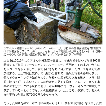
クアオルト健康ウォーキングのポイントの一つが、歩行中の体表面温度を2度程度下
げて体表面をサラサラに保つこと。それによって運動効果が高まるという。水で腕や
足を冷やして体表面の温度を下げるクナイプ式井戸もクラブが寄贈
上山市は2011年にクアオルト推進室を設置し、年末年始を除いて年間360日
開催する「毎日ウォーキング」をスタートした。専門ガイドの案内で市内に
あるコースを歩く催しで、誰でも好きな時に自分に合ったコースを選んで参
加出来る。上山市民は無料、それ以外は有料で、温泉宿泊客の参加も多い。
個人でウォーキングを始めた人や、学校や企業で取り入れる動きもあり、以
前に比べて町中を歩いている人の数が目に見えて増えている。クアオルト事
業の成果はデータにも現れており、市が18年に毎日ウォーキングに継続して
参加している人とそうでない人の医療費を比べたところ、参加している人の
方が平均で年間約5万2000円も少なかった。
そうした調査を経て、市では昨年度からはICT（情報通信技術）を活用した健