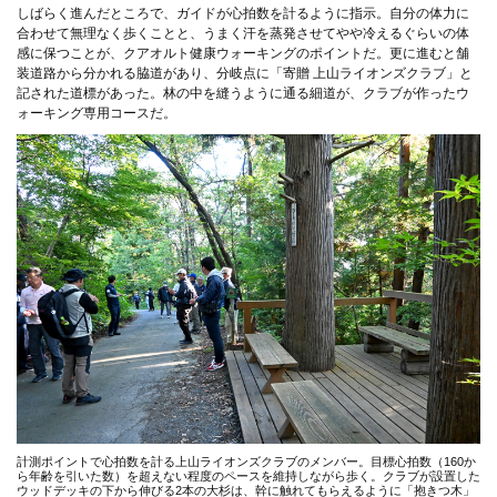
しばらく進んだところで、ガイドが心拍数を計るように指示。自分の体力に
合わせて無理なく歩くことと、うまく汗を蒸発させてやや冷えるぐらいの体
感に保つことが、クアオルト健康ウォーキングのポイントだ。更に進むと舗
装道路から分かれる脇道があり、分岐点に「寄贈 上山ライオンズクラブ」と
記された道標があった。林の中を縫うように通る細道が、クラブが作ったウ
ォーキング専用コースだ。
計測ポイントで心拍数を計る上山ライオンズクラブのメンバー。目標心拍数（160か
ら年齢を引いた数）を超えない程度のペースを維持しながら歩く。クラブが設置した
ウッドデッキの下から伸びる2本の大杉は、幹に触れてもらえるように「抱きつ木」