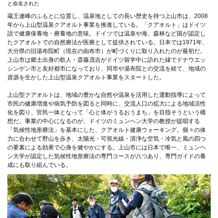
と命名された
蔵王連峰のふもとに位置し、温泉地としての長い歴史を持つ上山市は、2008
年から上山型温泉クアオルト事業を推進している。「クアオルト」はドイツ
語で健康保養地・療養地の意味。ドイツでは温泉や海、森林など国が認定し
たクアオルトでの自然療法が医療として提供されている。日本では1971年、
大分県の旧湯布院町（現在の由布市）が町づくりに取り入れたのが最初だ。
上山市は郷土出身の歌人・斎藤茂吉がドイツ留学中に訪れた縁でドナウエッ
シンゲン市と友好都市になっており、同市や湯布院との交流を経て、地域の
資源を生かした上山型温泉クアオルト事業をスタートした。
上山型クアオルトは、地域の豊かな自然や温泉を活用した運動指導によって
市民の健康増進や病気予防を図ると同時に、交流人口の拡大による地域活性
化を図り、官民一体となって「心と体がうるおうまち」を目指そうという構
想だ。事業の中心になるのが、ドイツのミュンヘン大学の教授が提唱する
「気候性地形療法」を基本にした、クアオルト健康ウォーキング。個々の体
力に合わせて野山を歩き、太陽光・可視光線・清浄な空気・冷気と風の四つ
の要素による効果で心身を健やかにする。上山市には日本で唯一、ミュンヘ
ン大学が認定した気候性地形療法の専門コースが八つあり、専門ガイドの養
成にも取り組んでいる。