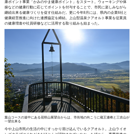
康ポイント事業「かみのやま健康ポイント」をスタート。ウォーキングや体
操などの健康行動に応じてポイントを付与することで、市民に楽しみながら
継続出来る健康づくりを促す仕組みだ。更に今年8月には、県内の企業6社と
健康経営推進に向けた連携協定を締結。上山型温泉クアオルト事業を従業員
の健康増進や社員研修などに活用する取り組みも始まった。
葉山コースの途中にある花咲山展望台からは、市街地の向こうに蔵王連峰と三吉山が
一望出来る
今や上山市民の生活の中にすっかり溶け込んでいるクアオルト。上山ライオ