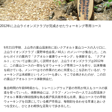
2012年に上山ライオンズクラブが完成させたウォーキング専用コース
9月21日早朝、上山市の葉山温泉街に近いクアオルト葉山コースの入り口に、
上山ライオンズクラブ（粟野幸也会長／40人）のメンバーが集合した。これ
からガイドの案内で「クアオルト健康ウォーキング」を体験する。「クアオ
ルト」については後に詳しく説明するが、上山ライオンズクラブは2012年
に、この葉山コースの一部をなすウォーキング専用コースを作り、以来整備
を続けている。メンバーはその作業のために何度もここを訪れているが、ウ
ォーキングは未経験というメンバーも多い。そこで企画されたのが、この日
の葉山クアオルトコース体験例会だ。
集合時間の午前6時前から、トレーニングウェア姿の市民が何人もコースの坂
道を登っていった。体験例会には、クラブ・メンバーの一人で上山型温泉ク
アオルト事業の陣頭指揮を執る横戸長兵衛市長も出席。葉山コースでの早朝
ウォーキングを日課にしている横戸市長は、毎朝顔を合わせる常連とあいさ
つを交わし、ひときわ軽快な足取りで歩き出した。