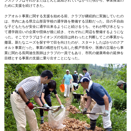
ンズクラブはそれがまだほとんど認知されていなかった頃から、事業推進の
ために支援を続けてきた。
クアオルト事業に関する支援を始める前、クラブが継続的に実施していたの
は、市内にある県立山形盲学校の通学路を整備する活動だった。目の不自由
な子どもたちが安全に通学出来るようにと続けるうち、それが呼び水となっ
て通学路沿いの企業や団体が後に続き、それぞれに周辺を整備するようにな
った。そこでクラブはライオンズの役目は終わったと判断してこの事業から
撤退。新たなニーズを探す中で目を向けたのが、スタートしたばかりのクア
オルト事業だった。事業の構想を打ち出した横戸市長や、医療の立場から事
業に関わる長岡迪生医師はクラブの一員でもあり、市民の健康寿命の延伸を
目標とする事業の支援に乗り出すことになった。