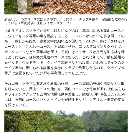
新設した二つのコースには歩きやすいようにウッドチップを敷き、定期的な散布を行
っている（写真提供／上山ライオンズクラブ）
上山ライオンズクラブが最初に取り組んだのは、花咲山にある葉山コース上
にウォーキング専用の道を新設すること。メンバーが山の中を歩き回っての
ルート探しから始め、森林の中に細い道を開いて、2012年5月に「クロモジ
コース」と「こぶし平コース」を完成させた。二つの道はマンサクやナツハ
ゼ、クロモジなどの落葉樹が茂り、初夏にはヒメサユリが足元を彩る林を縫
うように進み、森林浴に最適のコースになった。これに加えて、横臥浴用の
石ベッド、ウッドデッキ、クナイプ式井戸なども設置。これらはドイツのク
ナイプ療法に用いられる設備を参考にクラブで発案したもので、クナイプ式
井戸は放置されていた井戸を再利用して作り上げた。
それ以来、クラブは案内板や看板の作成、コース周辺の整備や清掃などに取
り組んでいる。葉山コースの他にも、西山コースでは毎年10月に上山あらら
ぎライオンズクラブと合同で清掃活動を実施し、結成50周年を迎えた2015年
には、三吉山コースにバイオトイレを寄贈するなど、クアオルト事業の支援
を続けている。