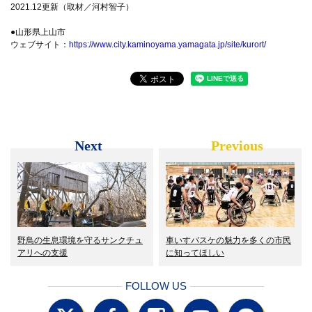
2021.12更新（取材／河村智子）
●山形県上山市
ウェブサイト：
https://www.city.kaminoyama.yamagata.jp/site/kurort/
Next
Previous
野鳥の生息環境を守るサンクチュ
車いすバスケの魅力を多くの市民
アリへの支援
に知ってほしい
FOLLOW US