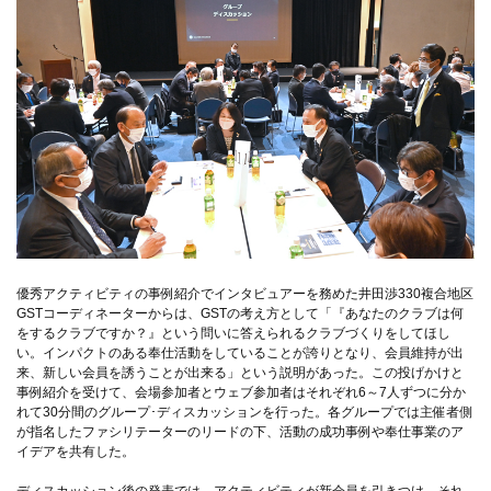
優秀アクティビティの事例紹介でインタビュアーを務めた井田渉330複合地区
GSTコーディネーターからは、GSTの考え方として「『あなたのクラブは何
をするクラブですか？』という問いに答えられるクラブづくりをしてほし
い。インパクトのある奉仕活動をしていることが誇りとなり、会員維持が出
来、新しい会員を誘うことが出来る」という説明があった。この投げかけと
事例紹介を受けて、会場参加者とウェブ参加者はそれぞれ6～7人ずつに分か
れて30分間のグループ･ディスカッションを行った。各グループでは主催者側
が指名したファシリテーターのリードの下、活動の成功事例や奉仕事業のア
イデアを共有した。