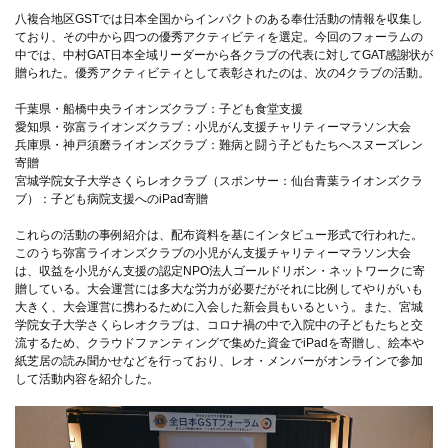
八複合地区GSTでは日本全国からインパクトのある奉仕活動の情報を収集し
ており、その中から四つの優秀アクティビティを選定。今回のフォーラムの
中では、中村GAT日本全域リーダーから各クラブの代表に対してGAT感謝状が
贈られた。優秀アクティビティとして表彰されたのは、次の4クラブの活動。
千葉県・船橋中央ライオンズクラブ：子ども食堂支援
愛知県・弥富ライオンズクラブ：小児がん支援チャリティーマラソン大会
兵庫県・神戸須磨ライオンズクラブ：難病と闘う子どもたちへスヌーズレン
寄贈
宮城学院女子大学さくらレオクラブ（スポンサー：仙台青葉ライオンズクラ
ブ）：子ども病院支援へのiPad寄贈
これらの活動の事例紹介は、配布資料を基にインタビュー形式で行われた。
このうち弥富ライオンズクラブの小児がん支援チャリティーマラソン大会
は、収益を小児がん支援の認定NPO法人ゴールドリボン・ネットワークに寄
贈している。大会運営には多大な労力が必要だがそれに比例してやりがいも
大きく、大会運営に携わるために入会した新会員もいるという。また、宮城
学院女子大学さくらレオクラブは、コロナ禍の中で入院中の子どもたちと交
流するため、クラウドファンティングで集めた資金でiPadを寄贈し、絵本や
紙芝居の読み聞かせなどを行っており、レオ・メンバーがオンラインで参加
して活動内容を紹介した。