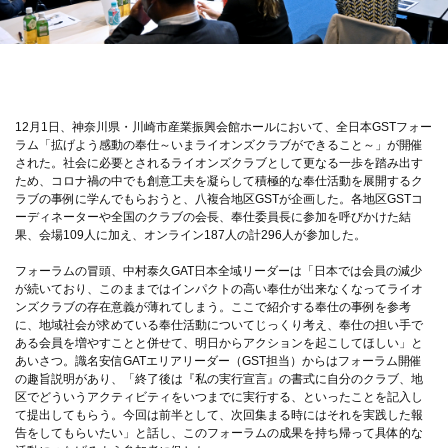
12月1日、神奈川県・川崎市産業振興会館ホールにおいて、全日本GSTフォー
ラム「拡げよう感動の奉仕～いまライオンズクラブができること～」が開催
された。社会に必要とされるライオンズクラブとして更なる一歩を踏み出す
ため、コロナ禍の中でも創意工夫を凝らして積極的な奉仕活動を展開するク
ラブの事例に学んでもらおうと、八複合地区GSTが企画した。各地区GSTコ
ーディネーターや全国のクラブの会長、奉仕委員長に参加を呼びかけた結
果、会場109人に加え、オンライン187人の計296人が参加した。
フォーラムの冒頭、中村泰久GAT日本全域リーダーは「日本では会員の減少
が続いており、このままではインパクトの高い奉仕が出来なくなってライオ
ンズクラブの存在意義が薄れてしまう。ここで紹介する奉仕の事例を参考
に、地域社会が求めている奉仕活動についてじっくり考え、奉仕の担い手で
ある会員を増やすことと併せて、明日からアクションを起こしてほしい」と
あいさつ。識名安信GATエリアリーダー（GST担当）からはフォーラム開催
の趣旨説明があり、「終了後は『私の実行宣言』の書式に自分のクラブ、地
区でどういうアクティビティをいつまでに実行する、といったことを記入し
て提出してもらう。今回は前半として、次回集まる時にはそれを実践した報
告をしてもらいたい」と話し、このフォーラムの成果を持ち帰って具体的な