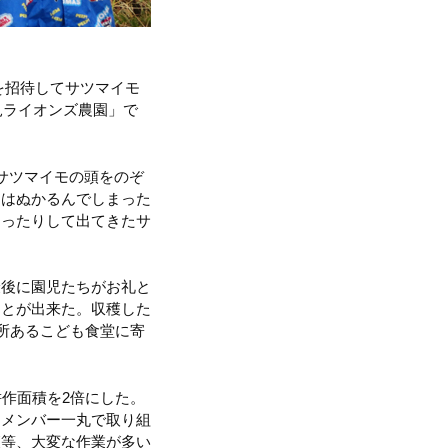
人を招待してサツマイモ
見ライオンズ農園」で
サツマイモの頭をのぞ
畑はぬかるんでしまった
掘ったりして出てきたサ
最後に園児たちがお礼と
ことが出来た。収穫した
所あるこども食堂に寄
作面積を2倍にした。
とメンバー一丸で取り組
穫等、大変な作業が多い