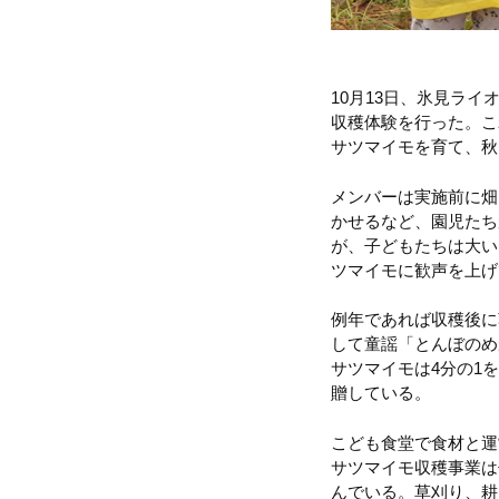
10月13日、氷見ラ
収穫体験を行った。こ
サツマイモを育て、秋
メンバーは実施前に畑
かせるなど、園児たち
が、子どもたちは大い
ツマイモに歓声を上げ
例年であれば収穫後に
して童謡「とんぼのめ
サツマイモは4分の1
贈している。
こども食堂で食材と運
サツマイモ収穫事業は
んでいる。草刈り、耕