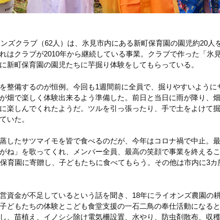
イオンズクラブ（62人）は、氷見市内にある新町保育園の園児約20
れはクラブが2010年から継続している事業。クラブで作った「氷
に新町保育園の園児たちに芋掘り体験をしてもらっている。
を整備するのが恒例。今回も1週間前に全員で、掘りやすいように
が畑で楽しく体験出来るよう準備した。前日と当日に雨が降り、
に楽しんでくれたようだ。ツルを引っ張ったり、手で土をよけて
ていた。
蒸したサツマイモを皆で食べるのだが、今年はコロナ禍で中止。
がね」を歌ってくれ、メンバー全員、最高の笑顔で事業を終える
を保育園に寄贈し、子どもたちに食べてもらう。その他は市内に3カ
営資金が不足しているという話を聞き、18年にライオンズ農園の耕
子どもたちの体験とこども食堂支援の一石二鳥の奉仕活動になる
し、苗植え、イノシシ除け電気柵設置、水やり、防虫剤散布、収