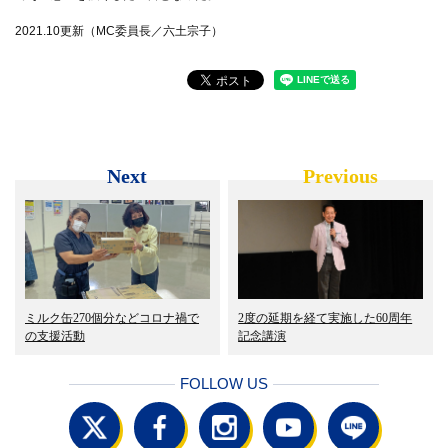
2021.10更新（MC委員長／六土宗子）
Next
Previous
ミルク缶270個分などコロナ禍で
2度の延期を経て実施した60周年
の支援活動
記念講演
FOLLOW US