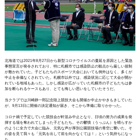
北海道では2021年8月27日から新型コロナウイルスの蔓延を原因とした緊急
事態宣言が発令されており、特に札幌市では感染防止の観点から厳しい規制
が敷かれていた。子どもたちのスポーツ大会においても例外はなく、多くが
中止を余儀なくされていた。札幌市以外では、感染状況に応じて大会が開か
れている地域もあった。しかし感染が広がっていた札幌市の子どもたちは参
加を断られるケースもあり、とても悔しい思いをしていたそうだ。
当クラブでは川崎静一郎記念陸上競技大会も開催か中止かやきもきしていた
が、9月13日に開催の決定通知が届き、そこから準備に取りかかった。
コロナ禍で予定していた競技会が軒並み中止となり、日頃の努力の成果を発
揮する場を奪われてしまった子どもたち。その鬱憤（うっぷん）を晴らすか
のように全力で大会に臨み、元気な声が厚別公園競技場の青空に響いた。そ
の姿を見て我々も「元気を出して前を向かなくては！」という気持ちになっ
た。