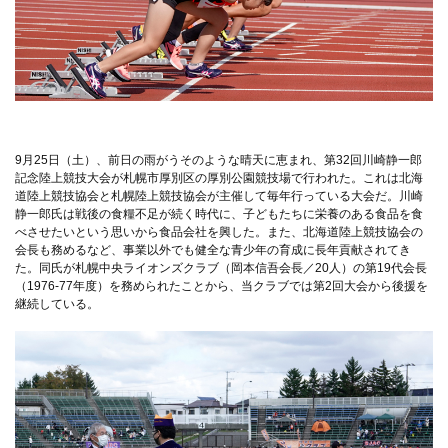
9月25日（土）、前日の雨がうそのような晴天に恵まれ、第32回川崎静一郎
記念陸上競技大会が札幌市厚別区の厚別公園競技場で行われた。これは北海
道陸上競技協会と札幌陸上競技協会が主催して毎年行っている大会だ。川崎
静一郎氏は戦後の食糧不足が続く時代に、子どもたちに栄養のある食品を食
べさせたいという思いから食品会社を興した。また、北海道陸上競技協会の
会長も務めるなど、事業以外でも健全な青少年の育成に長年貢献されてき
た。同氏が札幌中央ライオンズクラブ（岡本信吾会長／20人）の第19代会長
（1976-77年度）を務められたことから、当クラブでは第2回大会から後援を
継続している。