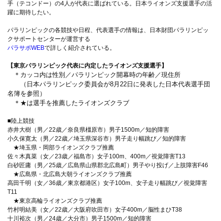
手（テコンドー）の4人が代表に選ばれている。日本ライオンズ支援選手の活
躍に期待したい。
パラリンピックの各競技や日程、代表選手の情報は、日本財団パラリンピッ
クサポートセンターが運営する
パラサポWEB
で詳しく紹介されている。
【東京パラリンピック代表に内定したライオンズ支援選手】
＊カッコ内は性別／パラリンピック開幕時の年齢／現住所
（日本パラリンピック委員会が8月22日に発表した日本代表選手団
名簿を参照）
＊★は選手を推薦したライオンズクラブ
■陸上競技
赤井大樹（男／22歳／奈良県橿原市）男子1500m／知的障害
小久保寛太（男／22歳／埼玉県深谷市）男子走り幅跳び／知的障害
★埼玉県・岡部ライオンズクラブ推薦
佐々木真菜（女／23歳／福島市）女子100m、400m／視覚障害T13
白砂匠庸（男／25歳／広島県山県郡北広島町）男子やり投げ／上肢障害F46
★広島県・北広島大朝ライオンズクラブ推薦
高田千明（女／36歳／東京都港区）女子100m、女子走り幅跳び／視覚障害
T11
★東京高輪ライオンズクラブ推薦
竹村明結美（女／22歳／大阪府吹田市）女子400m／脳性まひT38
十川裕次（男／24歳／大分市）男子1500m／知的障害