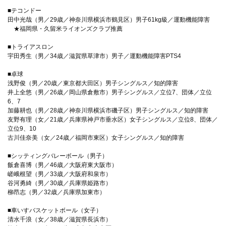
■テコンドー
田中光哉（男／29歳／神奈川県横浜市鶴見区）男子61kg級／運動機能障害
★福岡県・久留米ライオンズクラブ推薦
■トライアスロン
宇田秀生（男／34歳／滋賀県草津市）男子／運動機能障害PTS4
■卓球
浅野俊（男／20歳／東京都大田区）男子シングルス／知的障害
井上全悠（男／26歳／岡山県倉敷市）男子シングルス／立位7、団体／立位
6、7
加藤耕也（男／28歳／神奈川県横浜市磯子区）男子シングルス／知的障害
友野有理（女／21歳／兵庫県神戸市垂水区）女子シングルス／立位8、団体／
立位9、10
古川佳奈美（女／24歳／福岡市東区）女子シングルス／知的障害
■シッティングバレーボール（男子）
飯倉喜博（男／46歳／大阪府東大阪市）
嵯峨根望（男／33歳／大阪府和泉市）
谷河勇綺（男／30歳／兵庫県姫路市）
柳昂志（男／32歳／兵庫県加東市）
■車いすバスケットボール（女子）
清水千浪（女／38歳／滋賀県長浜市）