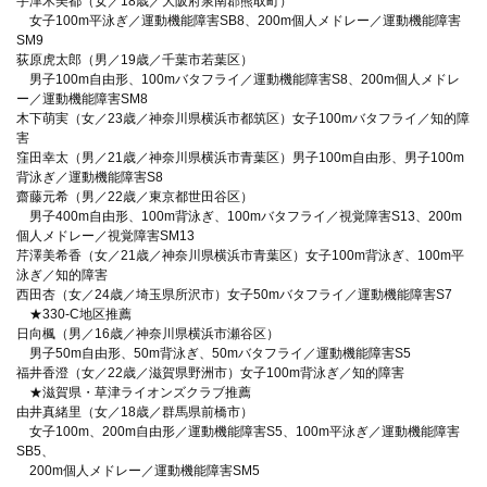
宇津木美都（女／18歳／大阪府泉南郡熊取町）
女子100m平泳ぎ／運動機能障害SB8、200m個人メドレー／運動機能障害
SM9
荻原虎太郎（男／19歳／千葉市若葉区）
男子100m自由形、100mバタフライ／運動機能障害S8、200m個人メドレ
ー／運動機能障害SM8
木下萌実（女／23歳／神奈川県横浜市都筑区）女子100mバタフライ／知的障
害
窪田幸太（男／21歳／神奈川県横浜市青葉区）男子100m自由形、男子100m
背泳ぎ／運動機能障害S8
齋藤元希（男／22歳／東京都世田谷区）
男子400m自由形、100m背泳ぎ、100mバタフライ／視覚障害S13、200m
個人メドレー／視覚障害SM13
芹澤美希香（女／21歳／神奈川県横浜市青葉区）女子100m背泳ぎ、100m平
泳ぎ／知的障害
西田杏（女／24歳／埼玉県所沢市）女子50mバタフライ／運動機能障害S7
★330-C地区推薦
日向楓（男／16歳／神奈川県横浜市瀬谷区）
男子50m自由形、50m背泳ぎ、50mバタフライ／運動機能障害S5
福井香澄（女／22歳／滋賀県野洲市）女子100m背泳ぎ／知的障害
★滋賀県・草津ライオンズクラブ推薦
由井真緒里（女／18歳／群馬県前橋市）
女子100m、200m自由形／運動機能障害S5、100m平泳ぎ／運動機能障害
SB5、
200m個人メドレー／運動機能障害SM5