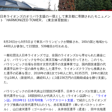
日本ライオンズのオリパラ支援の一環として東京都に寄贈されたモニュメン
ト「HARMONIZED TOWER」（東京体育館前）
8月24日から9月5日まで東京パラリンピックが開催され、160の国と地域から
4400人が参加して22競技、539種目が行われる。
一般社団法人日本ライオンズでは、全国のライオンズから寄せられた拠金に
より、パラリンピックを中心に東京五輪への支援を行ってきた。このうち、
パラリンピック出場を目指す次世代選手の支援事業では、国内競技連盟の代
表選手以外で一定の条件を満たした選手や、ライオンズクラブから推薦され
た選手の応募を受け、2018年の第1次で148人に対し9135万円、19年の第2次
では186人（新規95人、継続91人）に1億156万円の活動助成金を贈り支援し
た。
パラリンピックの日本代表は22競技254選手。日本ライオンズが支援した次
世代選手からは、18競技60人が代表入りした（ライオン誌調べ）。
『ライオ
ン誌』2019年11･12月号特集「パラアスリート支援」
で紹介したライオンズ
クラブ推薦の次世代選手6人のうち、赤石竜我選手（車いすバスケットボー
ル）、山口凌河選手（ゴールボール）、永井崇匡選手（柔道）、田中光哉選