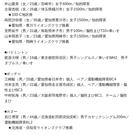
外山愛美（女／23歳／宮崎市）女子400m／知的障害
古屋杏樹（女／26歳／埼玉県桶川市）女子1500m／知的障害
★330-C地区推
蒔田沙弥香（女／36歳／愛知県豊川市）女子1500m／知的障害
★愛知県・豊川ライオンズクラブ推薦
安野祐平（男／31歳／鳥取県米子市）男子100m／脳性まひT33=車いす
山本萌恵子（女／23歳／愛知県岡崎市）女子1500m／知的障害
★愛知県・岡崎ライオンズクラブ推薦
■バドミントン
梶原大暉（男／19歳／東京都世田谷区）男子シングルス／車いすWH2、男子
ダブルス／車いす
■ボッチャ
江崎駿（男／20歳／愛知県春日井市）個人、ペア／運動機能障害BC4
河本圭亮（男／22歳／愛知県名古屋市緑区）個人、ペア／運動機能障害・脳
性まひBC3
中村拓海（男／23歳／大阪府羽曳野市）個人／脳性まひBC1、チーム／脳性
まひ
■カヌー
辰己博実（男／44歳／北海道虻田郡倶知安町）男子カヤックシングル200m／
運動機能障害KL2
★北海道・倶知安ライオンズクラブ推薦