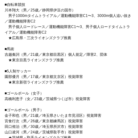
■自転車競技
川本翔大（男／25歳／静岡県伊豆の国市）
男子1000mタイムトライアル／運動機能障害C1〜3、3000m個人追い抜き
／運動機能障害C2
男子個人ロードレース／運動機能障害C1〜3、男子個人ロードタイムトラ
イアル／運動機能障害C2
★広島県・三次ライオンズクラブ推薦
■馬術
吉越奏詞（男／21歳／東京都目黒区）個人規定／障害2、団体
★東京目黒ライオンズクラブ推薦
■5人制サッカー
園部優月（男／17歳／東京都文京区）視覚障害
★東京新宿ライオンズクラブ推薦
■ゴールボール（女子）
高橋利恵子（女／23歳／茨城県つくば市）視覚障害
■ゴールボール（男子）
金子和也（男／21歳／埼玉県さいたま市見沼区）視覚障害
宮食行次（男／26歳／東京都練馬区）視覚障害
田口侑治（男／30歳／埼玉県所沢市）視覚障害
山口凌河（男／24歳／茨城県取手市）視覚障害
★茨城県・取手ライオンズクラブ推薦