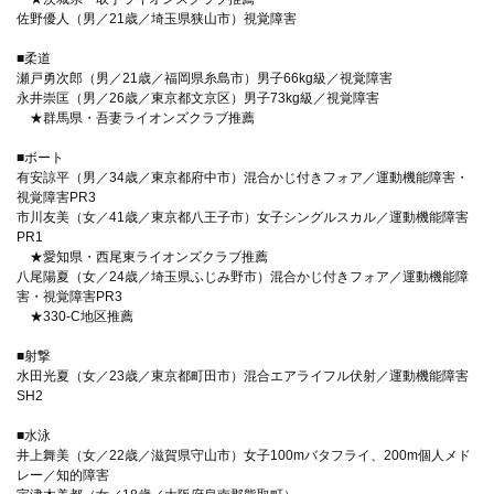
佐野優人（男／21歳／埼玉県狭山市）視覚障害
■柔道
瀬戸勇次郎（男／21歳／福岡県糸島市）男子66kg級／視覚障害
永井崇匡（男／26歳／東京都文京区）男子73kg級／視覚障害
★群馬県・吾妻ライオンズクラブ推薦
■ボート
有安諒平（男／34歳／東京都府中市）混合かじ付きフォア／運動機能障害・
視覚障害PR3
市川友美（女／41歳／東京都八王子市）女子シングルスカル／運動機能障害
PR1
★愛知県・西尾東ライオンズクラブ推薦
八尾陽夏（女／24歳／埼玉県ふじみ野市）混合かじ付きフォア／運動機能障
害・視覚障害PR3
★330-C地区推薦
■射撃
水田光夏（女／23歳／東京都町田市）混合エアライフル伏射／運動機能障害
SH2
■水泳
井上舞美（女／22歳／滋賀県守山市）女子100mバタフライ、200m個人メド
レー／知的障害