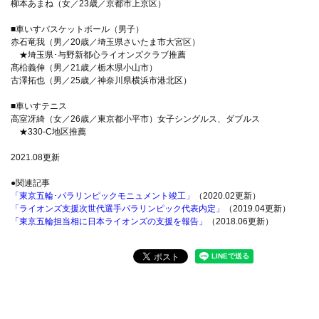
柳本あまね（女／23歳／京都市上京区）
■車いすバスケットボール（男子）
赤石竜我（男／20歳／埼玉県さいたま市大宮区）
★埼玉県･与野新都心ライオンズクラブ推薦
髙柗義伸（男／21歳／栃木県小山市）
古澤拓也（男／25歳／神奈川県横浜市港北区）
■車いすテニス
高室冴綺（女／26歳／東京都小平市）女子シングルス、ダブルス
★330-C地区推薦
2021.08更新
●関連記事
「東京五輪･パラリンピックモニュメント竣工」
（2020.02更新）
「ライオンズ支援次世代選手パラリンピック代表内定」
（2019.04更新）
「東京五輪担当相に日本ライオンズの支援を報告」
（2018.06更新）