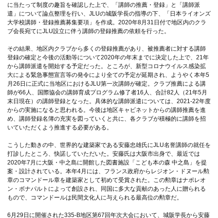
に当たって制度の趣旨を確認した上で、「講師の推薦・登録」と「講師派
遣」について論点整理を行い、JLUの城阪学長の指導の下、「日本ライオンズ
大学校講師・登録推薦募集要項」を作成。2020年8月31日付で地区内のクラ
ブ会長宛てにJLU設立に伴う講師の登録推薦の依頼を行った。
その結果、地区内クラブから多くの登録推薦があり、被推薦者に対する講師
登録の確定と今後の活動等について2020年の年末までに決定した上で、21年
から講師派遣を開始する予定だった。ところが、新型コロナウイルス感染拡
大による緊急事態宣言等の発令により全ての予定が延期され、ようやく本年5
月26日に正式に当地区におけるJLU第一次講師が確定。クラブ推薦による講
師が66人、国際協会の講師育成プログラム修了者16人、合計82人（21年5月
末日現在）の講師登録となった。具体的な講師派遣については、2021-22年度
からの実施になると思われる。今後は地区キャビネットからの講師推薦を進
め、講師登録名簿の充実を図っていくと共に、各クラブが積極的に講師を招
いていただくよう推進する必要がある。
こうした動きの中、世界的な建築家である安藤忠雄氏にJLU名誉講師の就任を
打診したところ、快諾していただいた。安藤氏は大阪市出身で、最近では
2020年7月に大阪・中之島に開館した図書施設「こども本の森 中之島」を提
案・設計されている。本年4月には、フランス政府からレジオン・ドヌール勲
章のコマンドール章を建築家として初めて受賞された。この勲章はナポレオ
ン・ボナパルトによって創設され、同国に多大な貢献のあった人に贈られる
もので、コマンドールは民間文化人に与えられる最高位の勲章だ。
6月29日に開催された335-B地区第67回年次大会において、城阪学長から安藤