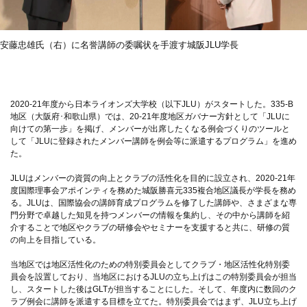
安藤忠雄氏（右）に名誉講師の委嘱状を手渡す城阪JLU学長
2020-21年度から日本ライオンズ大学校（以下JLU）がスタートした。335-B
地区（大阪府･和歌山県）では、20-21年度地区ガバナー方針として「JLUに
向けての第一歩」を掲げ、メンバーが出席したくなる例会づくりのツールと
して「JLUに登録されたメンバー講師を例会等に派遣するプログラム」を進め
た。
JLUはメンバーの資質の向上とクラブの活性化を目的に設立され、2020-21年
度国際理事会アポインティを務めた城阪勝喜元335複合地区議長が学長を務め
る。JLUは、国際協会の講師育成プログラムを修了した講師や、さまざまな専
門分野で卓越した知見を持つメンバーの情報を集約し、その中から講師を紹
介することで地区やクラブの研修会やセミナーを支援すると共に、研修の質
の向上を目指している。
当地区では地区活性化のための特別委員会としてクラブ・地区活性化特別委
員会を設置しており、当地区におけるJLUの立ち上げはこの特別委員会が担当
し、スタートした後はGLTが担当することにした。そして、年度内に数回のク
ラブ例会に講師を派遣する目標を立てた。特別委員会ではまず、JLU立ち上げ