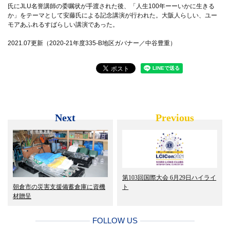
氏にJLU名誉講師の委嘱状が手渡された後、「人生100年ーーいかに生きる
か」をテーマとして安藤氏による記念講演が行われた。大阪人らしい、ユー
モアあふれるすばらしい講演であった。
2021.07更新（2020-21年度335-B地区ガバナー／中谷豊重）
Next
Previous
第103回国際大会 6月29日ハイライ
ト
朝倉市の災害支援備蓄倉庫に資機
材贈呈
FOLLOW US