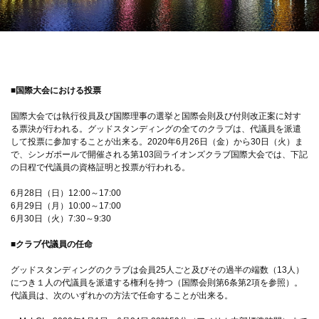
■国際大会における投票
国際大会では執行役員及び国際理事の選挙と国際会則及び付則改正案に対す
る票決が行われる。グッドスタンディングの全てのクラブは、代議員を派遣
して投票に参加することが出来る。2020年6月26日（金）から30日（火）ま
で、シンガポールで開催される第103回ライオンズクラブ国際大会では、下記
の日程で代議員の資格証明と投票が行われる。
6月28日（日）12:00～17:00
6月29日（月）10:00～17:00
6月30日（火）7:30～9:30
■クラブ代議員の任命
グッドスタンディングのクラブは会員25人ごと及びその過半の端数（13人）
につき１人の代議員を派遣する権利を持つ（国際会則第6条第2項を参照）。
代議員は、次のいずれかの方法で任命することが出来る。