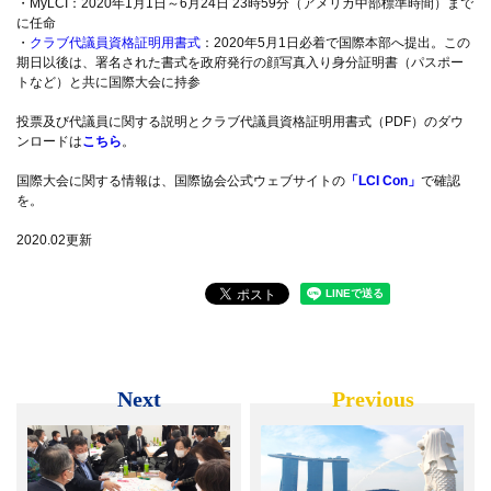
・MyLCI：2020年1月1日～6月24日 23時59分（アメリカ中部標準時間）まで
に任命
・
クラブ代議員資格証明用書式
：2020年5月1日必着で国際本部へ提出。この
期日以後は、署名された書式を政府発行の顔写真入り身分証明書（パスポー
トなど）と共に国際大会に持参
投票及び代議員に関する説明とクラブ代議員資格証明用書式（PDF）のダウ
ンロードは
こちら
。
国際大会に関する情報は、国際協会公式ウェブサイトの
「LCI Con」
で確認
を。
2020.02更新
Next
Previous