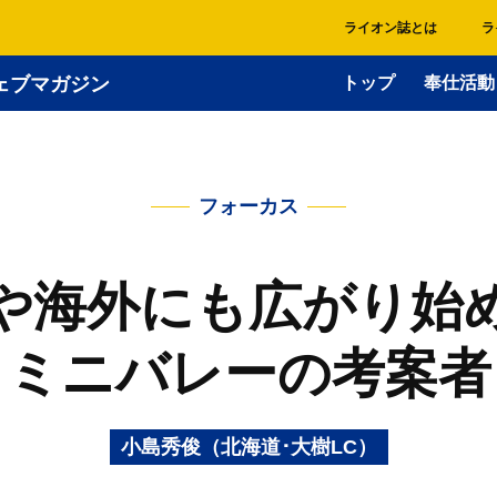
ライオン誌とは
ラ
ェブマガジン
トップ
奉仕活動
フォーカス
や海外にも広がり始
ミニバレーの考案者
小島秀俊（北海道･大樹LC）