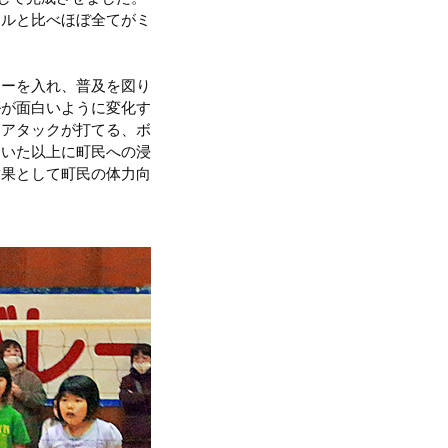
ールと比べほぼ全てがミ
レーを入れ、普及を図り
ルが面白いように変化す
にアタックが打てる、ボ
ていた以上に町民への浸
結果として町民の体力向