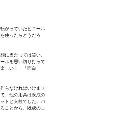
に転がっていたビニール
ルを使ったらどうだろ
が顔に当たっては笑い、
ボールを思い切り打って
「楽しい！」「面白
ら作らなければいけませ
して、他の用具は既成の
ネットと支柱でした。バ
来ることから、既成のコ