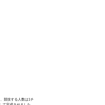
、競技する人数は1チ
として完成させました。