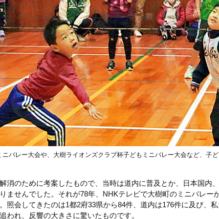
ミニバレー大会や、大樹ライオンズクラブ杯子どもミニバレー大会など、子ど
解消のために考案したもので、当時は道内に普及とか、日本国内
りませんでした。それが78年、NHKテレビで大樹町のミニバレー
。照会してきたのは1都2府33県から84件、道内は176件に及び、
追われ、反響の大きさに驚いたものです。