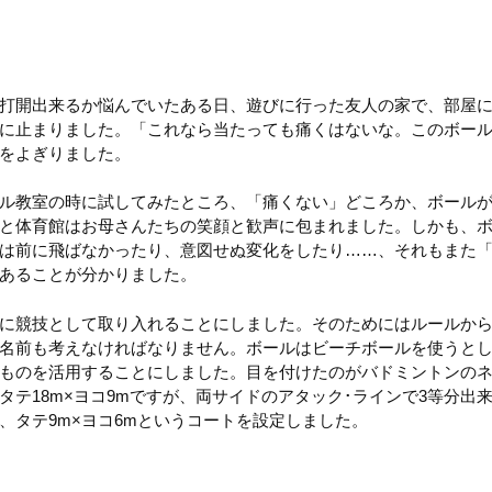
打開出来るか悩んでいたある日、遊びに行った友人の家で、部屋
に止まりました。「これなら当たっても痛くはないな。このボー
をよぎりました。
ル教室の時に試してみたところ、「痛くない」どころか、ボール
と体育館はお母さんたちの笑顔と歓声に包まれました。しかも、
は前に飛ばなかったり、意図せぬ変化をしたり
……
、それもまた
あることが分かりました。
に競技として取り入れることにしました。そのためにはルールか
名前も考えなければなりません。ボールはビーチボールを使うと
ものを活用することにしました。目を付けたのがバドミントンの
タテ18m×ヨコ9mですが、両サイドのアタック･ラインで3等分出
、タテ9m×ヨコ6mというコートを設定しました。