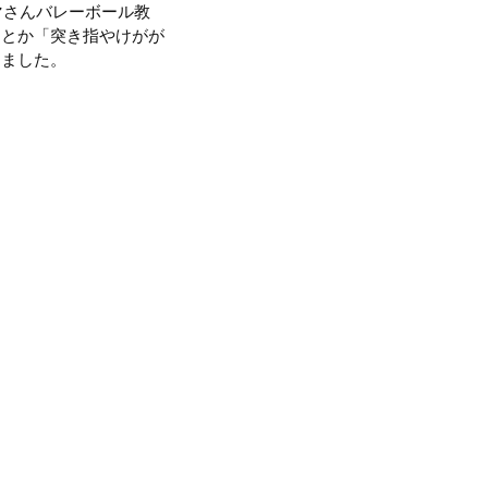
マさんバレーボール教
」とか「突き指やけがが
きました。