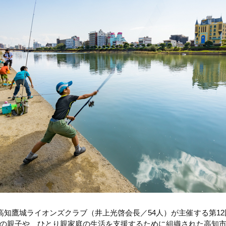
で高知鷹城ライオンズクラブ（井上光啓会長／54人）が主催する第1
の親子や、ひとり親家庭の生活を支援するために組織された高知