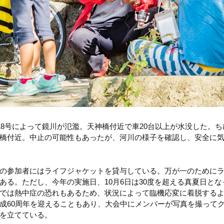
風18号によって鏡川が氾濫。天神橋付近で車20台以上が水没した。
橋付近。中止の可能性もあったが、河川の様子を確認し、安全に
の参加者にはライフジャケットを貸与している。万が一のために
ある。ただし、今年の実施日、10月6日は30度を超える真夏日と
では熱中症の恐れもあるため、状況によって臨機応変に着脱する
成60周年を迎えることもあり、大会中にメンバーが写真を撮って
を立てている。