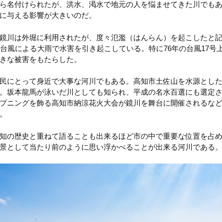
ら名付けられたが、洪水、渇水で地元の人を悩ませてきた川でも
に与える影響が大きいのだ。
鏡川は外堀に利用されたが、度々氾濫（はんらん）を起こしたと記録
台風による大雨で水害を引き起こしている。特に76年の台風17号上陸
きな被害をもたらした。
民にとって身近で大事な河川でもある。高知市土佐山を水源とし
。坂本龍馬が泳いだ川としても知られ、平成の名水百選にも選定さ
プニングを飾る高知市納涼花火大会が鏡川を舞台に開催されるな
。
知の歴史と重ねて語ることも出来るほど市の中で重要な位置を占
景として当たり前のように思い浮かべることが出来る河川である