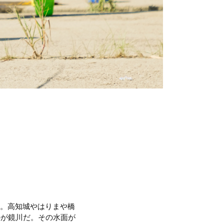
る。高知城やはりまや橋
のが鏡川だ。その水面が