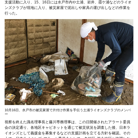
支援活動に入り、15、16日には水戸市内や土浦、岩井、霞ケ浦などのライオ
ンズクラブが現地に入り、被災家屋で泥出しや家具の運び出しなどの作業を
行った。
10月16日、水戸市の被災家屋で片付け作業を手伝う土浦ライオンズクラブのメンバ
ー
視察を終えた識名理事長と藤川専務理事は、この日開催されたアラート委員
会の決定通り、各地区キャビネットを通じて被災状況を調査した後、日本ラ
イオンズとして義援金を募集するなどの支援計画を立てる方針を確認。その