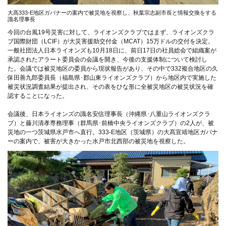
大髙333-E地区ガバナーの案内で被災地を視察し、秋葉宗志副市長と情報交換をする
識名理事長
今回の台風19号災害に対して、ライオンズクラブではまず、ライオンズクラ
ブ国際財団（LCIF）が大災害援助交付金（MCAT）15万ドルの交付を決定。
一般社団法人日本ライオンズも10月18日に、前日17日の社員総会で組織案が
承認されたアラート委員会の会議を開き、今後の支援体制について検討し
た。会議では被災地区の委員から現状報告があり、その中で332複合地区の久
保田善九郎委員長（福島県･郡山東ライオンズクラブ）から地区内で実施した
被災状況調査結果が提出され、その表をひな形に全被災地区の被災状況を確
認することになった。
会議後、日本ライオンズの識名安信理事長（沖縄県･八重山ライオンズクラ
ブ）と藤川清孝専務理事（群馬県･前橋中央ライオンズクラブ）の2人が、被
災地の一つ茨城県水戸市へ直行。333-E地区（茨城県）の大髙宣靖地区ガバナ
ーの案内で、被害が大きかった水戸市北西部の被災地を視察した。