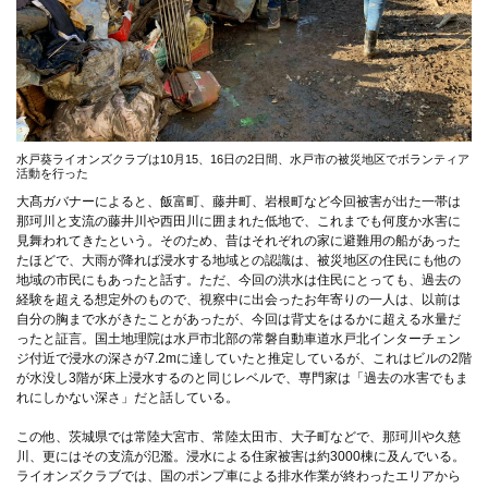
水戸葵ライオンズクラブは10月15、16日の2日間、水戸市の被災地区でボランティア
活動を行った
大髙ガバナーによると、飯富町、藤井町、岩根町など今回被害が出た一帯は
那珂川と支流の藤井川や西田川に囲まれた低地で、これまでも何度か水害に
見舞われてきたという。そのため、昔はそれぞれの家に避難用の船があった
たほどで、大雨が降れば浸水する地域との認識は、被災地区の住民にも他の
地域の市民にもあったと話す。ただ、今回の洪水は住民にとっても、過去の
経験を超える想定外のもので、視察中に出会ったお年寄りの一人は、以前は
自分の胸まで水がきたことがあったが、今回は背丈をはるかに超える水量だ
ったと証言。国土地理院は水戸市北部の常磐自動車道水戸北インターチェン
ジ付近で浸水の深さが7.2mに達していたと推定しているが、これはビルの2階
が水没し3階が床上浸水するのと同じレベルで、専門家は「過去の水害でもま
れにしかない深さ」だと話している。
この他、茨城県では常陸大宮市、常陸太田市、大子町などで、那珂川や久慈
川、更にはその支流が氾濫。浸水による住家被害は約3000棟に及んでいる。
ライオンズクラブでは、国のポンプ車による排水作業が終わったエリアから