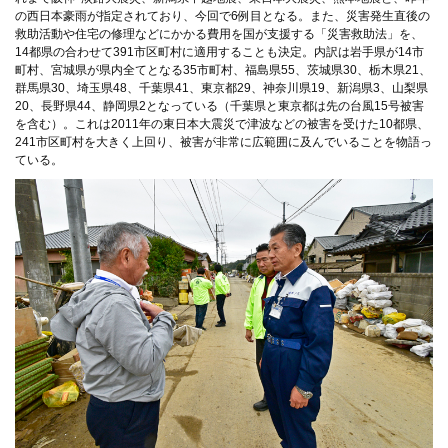
の西日本豪雨が指定されており、今回で6例目となる。また、災害発生直後の
救助活動や住宅の修理などにかかる費用を国が支援する「災害救助法」を、
14都県の合わせて391市区町村に適用することも決定。内訳は岩手県が14市
町村、宮城県が県内全てとなる35市町村、福島県55、茨城県30、栃木県21、
群馬県30、埼玉県48、千葉県41、東京都29、神奈川県19、新潟県3、山梨県
20、長野県44、静岡県2となっている（千葉県と東京都は先の台風15号被害
を含む）。これは2011年の東日本大震災で津波などの被害を受けた10都県、
241市区町村を大きく上回り、被害が非常に広範囲に及んでいることを物語っ
ている。