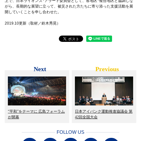
上で、日本ライオンズ･アラート委員会として、各地区･複合地区と協調しな
がら、長期的な展望に立って、被災された方たちに寄り添った支援活動を展
開していくことを申し合わせた。
2019.10更新（取材／鈴木秀晃）
Next
Previous
“平和”をテーマに 広島フォーラム
日本アイバンク運動推進協議会 第
が開幕
42回全国大会
FOLLOW US