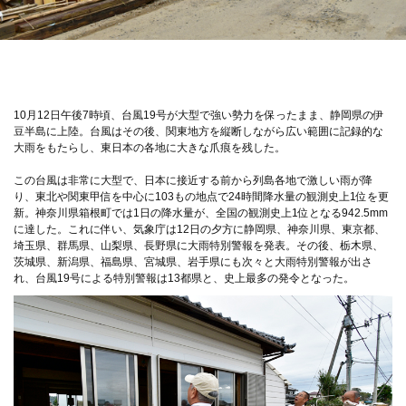
10月12日午後7時頃、台風19号が大型で強い勢力を保ったまま、静岡県の伊
豆半島に上陸。台風はその後、関東地方を縦断しながら広い範囲に記録的な
大雨をもたらし、東日本の各地に大きな爪痕を残した。
この台風は非常に大型で、日本に接近する前から列島各地で激しい雨が降
り、東北や関東甲信を中心に103もの地点で24時間降水量の観測史上1位を更
新。神奈川県箱根町では1日の降水量が、全国の観測史上1位となる942.5mm
に達した。これに伴い、気象庁は12日の夕方に静岡県、神奈川県、東京都、
埼玉県、群馬県、山梨県、長野県に大雨特別警報を発表。その後、栃木県、
茨城県、新潟県、福島県、宮城県、岩手県にも次々と大雨特別警報が出さ
れ、台風19号による特別警報は13都県と、史上最多の発令となった。