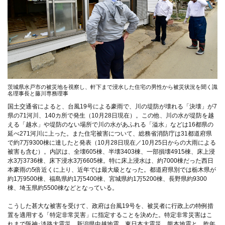
茨城県水戸市の被災地を視察し、軒下まで浸水した住宅の男性から被災状況を聞く識
名理事長と藤川専務理事
国土交通省によると、台風19号による豪雨で、川の堤防が壊れる「決壊」が7
県の71河川、140カ所で発生（10月28日現在）。この他、川の水が堤防を越
える「越水」や堤防のない場所で川の水があふれる「溢水」などは16都県の
延べ271河川に上った。また住宅被害について、総務省消防庁は31都道府県
で約7万9300棟に達したと発表（10月28日現在／10月25日からの大雨による
被害も含む）。内訳は、全壊605棟、半壊3403棟、一部損壊4915棟、床上浸
水3万3736棟、床下浸水3万6605棟。特に床上浸水は、約7000棟だった西日
本豪雨の5倍近くに上り、近年では最大級となった。都道府県別では栃木県が
約1万9500棟、福島県約1万5400棟、宮城県約1万5200棟、長野県約9300
棟、埼玉県約5500棟などとなっている。
こうした甚大な被害を受けて、政府は台風19号を、被災者に行政上の特例措
置を適用する「特定非常災害」に指定することを決めた。特定非常災害はこ
れまで阪神･淡路大震災、新潟県中越地震、東日本大震災、熊本地震と、昨年