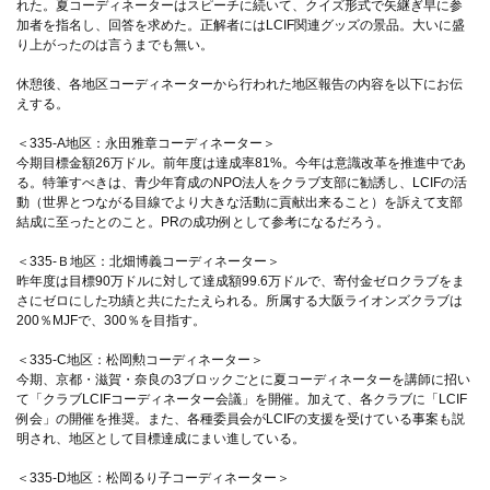
れた。夏コーディネーターはスピーチに続いて、クイズ形式で矢継ぎ早に参
加者を指名し、回答を求めた。正解者にはLCIF関連グッズの景品。大いに盛
り上がったのは言うまでも無い。
休憩後、各地区コーディネーターから行われた地区報告の内容を以下にお伝
えする。
＜335-A地区：永田雅章コーディネーター＞
今期目標金額26万ドル。前年度は達成率81%。今年は意識改革を推進中であ
る。特筆すべきは、青少年育成のNPO法人をクラブ支部に勧誘し、LCIFの活
動（世界とつながる目線でより大きな活動に貢献出来ること）を訴えて支部
結成に至ったとのこと。PRの成功例として参考になるだろう。
＜335-Ｂ地区：北畑博義コーディネーター＞
昨年度は目標90万ドルに対して達成額99.6万ドルで、寄付金ゼロクラブをま
さにゼロにした功績と共にたたえられる。所属する大阪ライオンズクラブは
200％MJFで、300％を目指す。
＜335-C地区：松岡勲コーディネーター＞
今期、京都・滋賀・奈良の3ブロックごとに夏コーディネーターを講師に招い
て「クラブLCIFコーディネーター会議」を開催。加えて、各クラブに「LCIF
例会」の開催を推奨。また、各種委員会がLCIFの支援を受けている事案も説
明され、地区として目標達成にまい進している。
＜335-D地区：松岡るり子コーディネーター＞