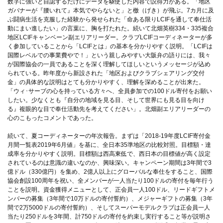
数字に強いと自認するだけにデータを駆使した内容で説得力がある。「地区
ガバナーが『腰いれて』本気でやらないと」と檄（げき）が飛ぶ。7カ月に及
ぶ闘病生活を克服した経験から発せられた「命ある限りLCIFを通して奉仕活
動にまい進したい」の言葉に、胸を打たれた。続いて北畑英樹334・335複合
地区LCIFキャンベーン副エリアリーダー。クラブLCIFコーディネーターが多
く参加していることから「LCIFとは」の基本を分かりやすく説明。「LCIFは
国際レベルでの事業費やで！」という親しみやすい大阪弁の語りには、我々
が国際協会の一員であることを深く理解してほしいというメッセージが込め
られている。昨年度から新設された「地区およびクラブシェアリング交付
金」の具体的な説明はとても分かりやすく、理解を深めることが出来た。
「ウィ･サーブの心を持っている方々へ、全員参加での100ドル寄付をお願い
したい。少なくとも『自分の地域を見る目、そして世界にも見る目を向け
る』複眼的な目で奉仕活動先を考えてください」。北畑副エリアリーダーの
心のこもったコメントであった。
続いて、夏コーディネーターの年次報告。まずは「2018-19年度LCIF寄付金
月間一覧表2019年6月値」を基に、全日本35準地区の比較対照。目標額・達
成率を分かりやすく説明。目標額は西高東低で、西日本の目標値が高く設定
されているのは意識の違いなのか、興味深い。キャンペーン期間は3年間で3
億ドル（330億円）を集め、2億人以上にグローバルな奉仕をすること、国際
協会創設100周年を祝い、全メンバーが一人当たり100ドルの寄付を毎年行う
ことを説明。資金獲得メニューとして、正会員一人100ドル、リードギフトメ
ンバーの募集（3年間で10万ドルの寄付誓約）、メジャーギフトの募集（3年
間で2万5000ドルの寄付誓約）、そしてスーパーモデルクラブは正会員一人
当たり250ドルを3年間、計750ドルの寄付を約束し実行すること等が説明さ