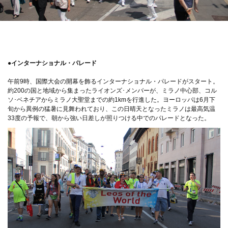
●インターナショナル・パレード
午前9時、国際大会の開幕を飾るインターナショナル・パレードがスタート。
約200の国と地域から集まったライオンズ･メンバーが、ミラノ中心部、コル
ソ･ベネチアからミラノ大聖堂までの約1kmを行進した。ヨーロッパは6月下
旬から異例の猛暑に見舞われており、この日晴天となったミラノは最高気温
33度の予報で、朝から強い日差しが照りつける中でのパレードとなった。