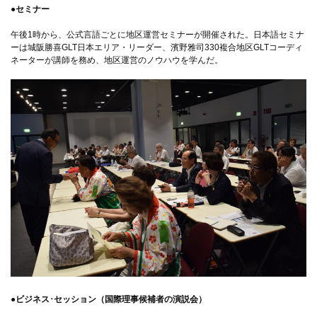
●セミナー
午後1時から、公式言語ごとに地区運営セミナーが開催された。日本語セミナ
ーは城阪勝喜GLT日本エリア・リーダー、濱野雅司330複合地区GLTコーディ
ネーターが講師を務め、地区運営のノウハウを学んだ。
●ビジネス･セッション（国際理事候補者の演説会）