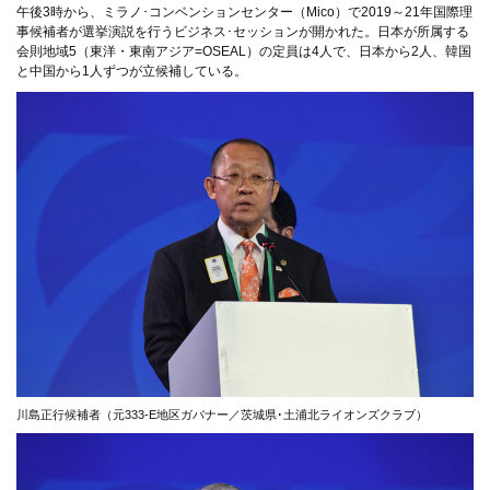
午後3時から、ミラノ･コンベンションセンター（Mico）で2019～21年国際理
事候補者が選挙演説を行うビジネス･セッションが開かれた。日本が所属する
会則地域5（東洋・東南アジア=OSEAL）の定員は4人で、日本から2人、韓国
と中国から1人ずつが立候補している。
川島正行候補者（元333-E地区ガバナー／茨城県･土浦北ライオンズクラブ）