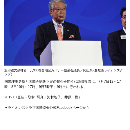
渡部雅文候補者（元336複合地区ガバナー協議会議長／岡山県･倉敷西ライオンズク
ラブ）
国際理事選挙と国際会則改正案の賛否を問う代議員投票は、7月7日12～17
時、8日10時～17時、9日7時半～9時半に行われる。
2019.07更新（取材･写真／河村智子、井原一樹）
▼ライオンズクラブ国際協会公式Facebookページから