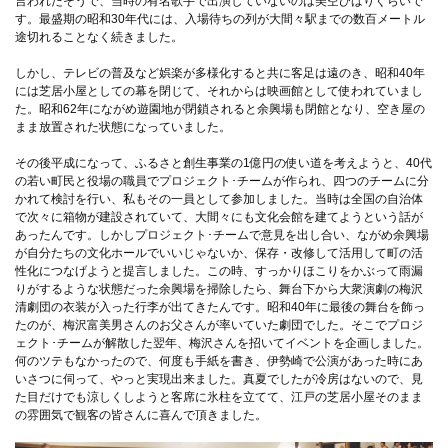
言われたそうで、当時の有名歌手で出演していないのは美空ひばりぐらいで
す。最盛期の昭和30年代には、入場待ちの列が大間々駅までの数百メートル
途切れることなく続きました。
しかし、テレビの普及など娯楽が多様化すると共に客足は遠のき、昭和40年
には芝居小屋としての幕を閉じて、それからは映画館として使われていまし
た。昭和62年にながめ遊園地が閉鎖されると余興場も閉館となり、空き屋の
まま放置された状態になっていました。
その後平成になって、ふるさと創生事業の1億円の使い道を考えようと、40代
の若い町民と役場の職員でプロジェクト･チームが作られ、四つのチームに分
かれて検討を行い、私もその一員として参加しました。当時は全国の自治体
で次々に箱物が建設されていて、大間々にも文化会館を建てようという話が
あったんです。しかしプロジェクト･チームで意見を出し合い、ながめ余興場
が自分たちの文化ホールでいいじゃないか、保存・改修して活用して町の活
性化につなげようと提言しました。この時、すっかりほこりをかぶって雨漏
りがするような状態だった余興場を掃除したら、舞台下から大衆演劇の梅沢
清劇団の衣装が入った行李が出てきたんです。昭和40年に最後の舞台を飾っ
たのが、梅沢富美男さんのお父さんが率いていた劇団でした。そこでプロジ
ェクト･チームが解散した翌年、梅沢さんを招いてイベントを企画しました。
何のツテもなかったので、何度も手紙を書き、伊勢崎で公演があった時にあ
いさつに伺って、やっと実現出来ました。真夏でしたが冷房はないので、見
た目だけでも涼しくしようと客席に氷柱を立てて、江戸の芝居小屋そのまま
の雰囲気で観客の皆さんに喜んで頂きました。