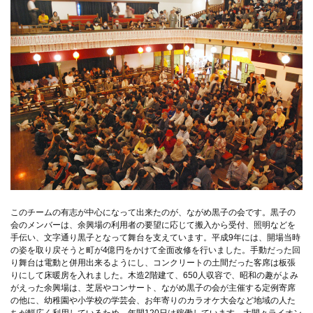
このチームの有志が中心になって出来たのが、ながめ黒子の会です。黒子の
会のメンバーは、余興場の利用者の要望に応じて搬入から受付、照明などを
手伝い、文字通り黒子となって舞台を支えています。平成9年には、開場当時
の姿を取り戻そうと町が4億円をかけて全面改修を行いました。手動だった回
り舞台は電動と併用出来るようにし、コンクリートの土間だった客席は板張
りにして床暖房を入れました。木造2階建て、650人収容で、昭和の趣がよみ
がえった余興場は、芝居やコンサート、ながめ黒子の会が主催する定例寄席
の他に、幼稚園や小学校の学芸会、お年寄りのカラオケ大会など地域の人た