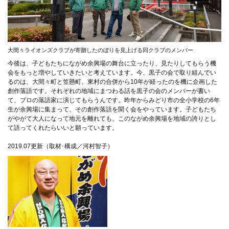
大間々ライオンズクラブが寄贈したのぼりを見上げる同クラブのメンバー
今後は、子どもたちにながめ余興場の舞台に立ったり、見たりしてもらう機
会をもっと増やしていきたいと考えています。今、黒子の会で取り組んでい
るのは、大間々町と笠懸町、東村の合併から10年が経ったのを機に企画した
創作落語です。それぞれの地域にまつわる話を黒子の会のメンバーが書い
て、プロの落語家に演じてもらうんです。昨年からみどり市の全小学校の6年
生が余興場に集まって、その創作落語を聞く会をやっています。子どもたち
がやがて大人になって地元を離れても、このながめ余興場を地域の誇りとし
て語ってくれたらいいと願っています。
2019.07更新（取材･構成／河村智子）