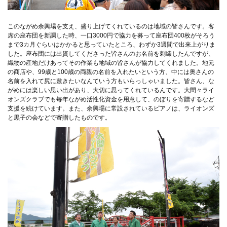
このながめ余興場を支え、盛り上げてくれているのは地域の皆さんです。客
席の座布団を新調した時、一口3000円で協力を募って座布団400枚がそろう
まで3カ月ぐらいはかかると思っていたところ、わずか3週間で出来上がりま
した。座布団には出資してくださった皆さんのお名前を刺繍したんですが、
織物の産地だけあってその作業も地域の皆さんが協力してくれました。地元
の商店や、99歳と100歳の両親の名前を入れたいという方、中には奥さんの
名前を入れて尻に敷きたいなんていう方もいらっしゃいました。皆さん、な
がめには楽しい思い出があり、大切に思ってくれているんです。大間々ライ
オンズクラブでも毎年ながめ活性化資金を用意して、のぼりを寄贈するなど
支援を続けています。また、余興場に常設されているピアノは、ライオンズ
と黒子の会などで寄贈したものです。