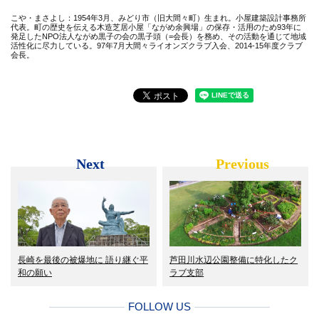
こや・まさよし：1954年3月、みどり市（旧大間々町）生まれ。小屋建築設計事務所
代表。町の歴史を伝える木造芝居小屋「ながめ余興場」の保存・活用のため93年に
発足したNPO法人ながめ黒子の会の黒子頭（=会長）を務め、その活動を通じて地域
活性化に尽力している。97年7月大間々ライオンズクラブ入会、2014-15年度クラブ
会長。
Next
Previous
長崎を最後の被爆地に 語り継ぐ平
芦田川水辺公園整備に特化したク
和の願い
ラブ支部
FOLLOW US