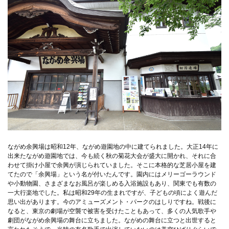
ながめ余興場は昭和12年、ながめ遊園地の中に建てられました。大正14年に
出来たながめ遊園地では、今も続く秋の菊花大会が盛大に開かれ、それに合
わせて掛け小屋で余興が演じられていました。そこに本格的な芝居小屋を建
てたので「余興場」という名が付いたんです。園内にはメリーゴーラウンド
や小動物園、さまざまなお風呂が楽しめる入浴施設もあり、関東でも有数の
一大行楽地でした。私は昭和29年の生まれですが、子どもの頃によく遊んだ
思い出があります。今のアミューズメント・パークのはしりですね。戦後に
なると、東京の劇場が空襲で被害を受けたこともあって、多くの人気歌手や
劇団がながめ余興場の舞台に立ちました。ながめの舞台に立つと出世すると