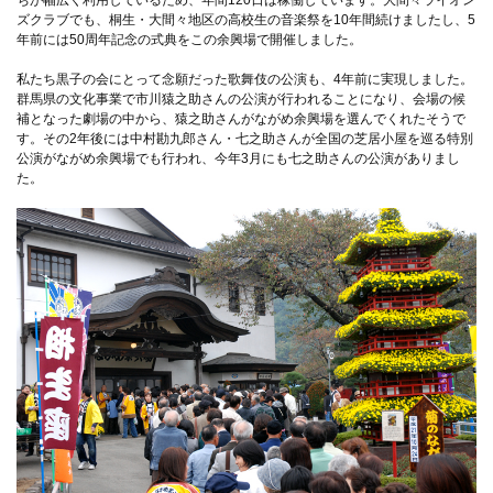
ちが幅広く利用しているため、年間120日は稼働しています。大間々ライオン
ズクラブでも、桐生・大間々地区の高校生の音楽祭を10年間続けましたし、5
年前には50周年記念の式典をこの余興場で開催しました。
私たち黒子の会にとって念願だった歌舞伎の公演も、4年前に実現しました。
群馬県の文化事業で市川猿之助さんの公演が行われることになり、会場の候
補となった劇場の中から、猿之助さんがながめ余興場を選んでくれたそうで
す。その2年後には中村勘九郎さん・七之助さんが全国の芝居小屋を巡る特別
公演がながめ余興場でも行われ、今年3月にも七之助さんの公演がありまし
た。