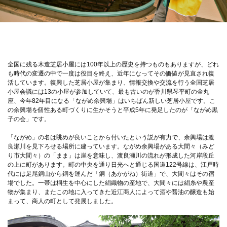
全国に残る木造芝居小屋には100年以上の歴史を持つものもありますが、どれ
も時代の変遷の中で一度は役目を終え、近年になってその価値が見直され復
活しています。復興した芝居小屋が集まり、情報交換や交流を行う全国芝居
小屋会議には13の小屋が参加していて、最も古いのが香川県琴平町の金丸
座、今年82年目になる「ながめ余興場」はいちばん新しい芝居小屋です。こ
の余興場を個性ある町づくりに生かそうと平成5年に発足したのが「ながめ黒
子の会」です。
「ながめ」の名は眺めが良いことから付いたという説が有力で、余興場は渡
良瀬川を見下ろせる場所に建っています。ながめ余興場がある大間々（みど
り市大間々）の「まま」は崖を意味し、渡良瀬川の流れが形成した河岸段丘
の上に町があります。町の中央を通り日光へと通じる国道122号線は、江戸時
代には足尾銅山から銅を運んだ「銅（あかがね）街道」で、大間々はその宿
場でした。一帯は桐生を中心にした絹織物の産地で、大間々には絹糸や農産
物が集まり、またこの地に入ってきた近江商人によって酒や醤油の醸造も始
まって、商人の町として発展しました。